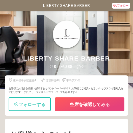
LIBERTY SHARE BARBER
フォロー
LIBERTY SHARE BARBER
0
288
0
東京都中央区銀座4丁
理容師歴
0
年
平均予算-円
目10-14
お客様のお悩みを改善・解消するサロン(バーバー)です！ お気軽にご相談ください☆ サブスクも取り入れ
ております！ またフリーランスシェアバーバーでもあります☆
フォローする
空席を確認してみる