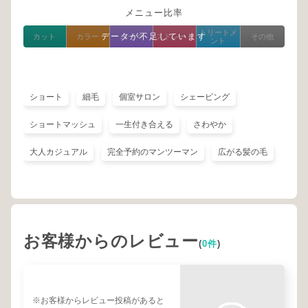
メニュー比率
トリートメ
データが不足しています
カット
カラー
パーマ
ストレート
その他
ント
ショート
細毛
個室サロン
シェービング
ショートマッシュ
一生付き合える
さわやか
大人カジュアル
完全予約のマンツーマン
広がる髪の毛
お客様からのレビュー
(
0件
)
※お客様からレビュー投稿があると