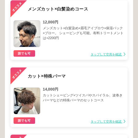
メンズカット×白髪染めコース
12,000円
メンズカット×白髪染め×眉毛アイブロウ×保湿パック
×ブロー。 シェービングも可能。有料トリートメント
は+2200円
誰でも可
タップして空席を確認
カット×特殊パーマ
14,000円
カットシェービング×ツイスパやスパイラル、波巻き
パーマなどの特殊パーマのセットコース
誰でも可
タップして空席を確認