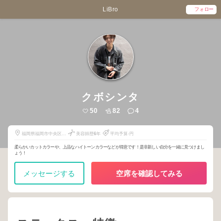
LiBro
フォロー
クボシンタ
50
82
4
福岡県福岡市中央区大
美容師歴
6
年
平均予算-円
名1-8-2
柔らかいカットカラーや、上品なハイトーンカラーなどが得意です！是非新しい自分を一緒に見つけまし
ょう！
メッセージする
空席を確認してみる