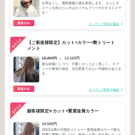
を明るくし、透明感透け感を表現します。 さらにダ
メージを抑えたい方はロイヤルブリーチがオススメで
す！
新規のみ
タップして空席を確認
【ご新規様限定】カット+カラー+艶トリート
メント
15,400円
→
12,320円
髪を綺麗にしつつ、可愛くカッコよく美しく。 ※ブ
リーチ希望の場合、当日変更できない可能性がありま
す。
新規のみ
タップして空席を確認
顧客様限定✨カット+髪質改善カラー
16,500円
2回目以降の方限定メニュー✨ 髪質改善カラーで髪を
綺麗な素髪に戻しつつ、色合いも楽しめる良いとこど