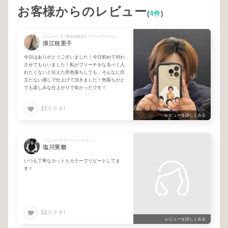
お客様からのレビュー
(
4件
)
メニュー/ 【ご新規様限定】ブリーチカラー+艶トリートメント
浪江枝里子
今日はありがとうございました！今日初めて伺わ
させてもらいました！私がブリーチをなるべく入
れたくないと伝えた所色落ちしても、そんなに目
立たない感じで仕上げて頂きました！色落ちがと
ても楽しみな仕上がりで良かったです！
17
ステキ!
レビューを詳しくみる
メニュー/ カラー + メンズカット
塩川実都
いつも丁寧なカットとカラーでリピートしてま
す！
12
ステキ!
レビューを詳しくみる