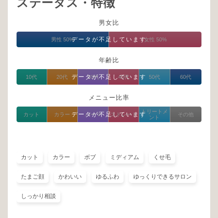
ステータス・特徴
男女比
データが不足しています
男性 50%
女性 50%
年齢比
データが不足しています
10代
20代
30代
40代
50代
60代
メニュー比率
トリートメ
データが不足しています
カット
カラー
パーマ
ストレート
その他
ント
カット
カラー
ボブ
ミディアム
くせ毛
たまご顔
かわいい
ゆるふわ
ゆっくりできるサロン
しっかり相談