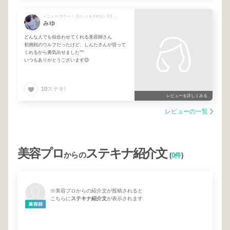
メニュー/ カラー + 【カットをされない方】シャンプーブロー + 顔周りカット
みゆ
どんな人でも似合わせてくれる美容師さん
初挑戦のウルフだったけど、しんたさんが切って
くれるから勇気出せました^^
いつもありがとうございます😊
10
ステキ!
レビューを詳しくみる
レビューの一覧
美容プロ
ステキナ紹介文
からの
(
0件
)
※美容プロからの紹介文が投稿されると
こちらに
ステキナ紹介文
が表示されます