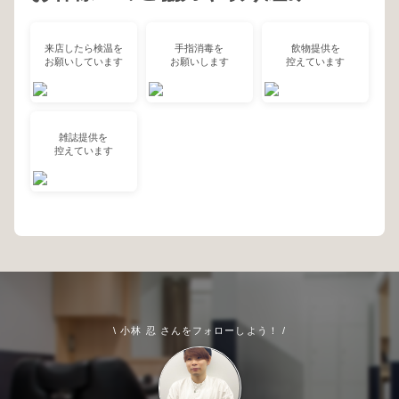
来店したら検温を
手指消毒を
飲物提供を
お願いしています
お願いします
控えています
雑誌提供を
控えています
\ 小林 忍 さんをフォローしよう！ /