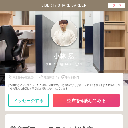
LIBERTY SHARE BARBER
フォロー
小林 忍
413
348
36
東京都中央区銀座4丁
理容師歴
14
年
平均予算-円
目10-14
好印象になるメンズカット！ 人は第一印象で見た目が50%決まります。 その50%を作ります！ 数あるサロ
ンから選んで来店して頂く以上 絶対にカッコよくします！
メッセージする
空席を確認してみる