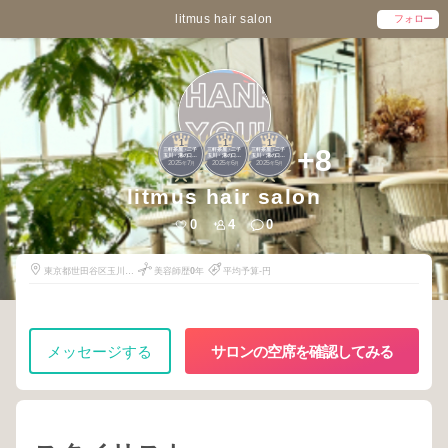
litmus hair salon
フォロー
1
1
1
+8
三軒茶屋・二子
三軒茶屋・二子
三軒茶屋・二子
玉川・溝の口・
玉川・溝の口・
玉川・溝の口・
2025
7
2025
6
2025
5
青葉台
青葉台
青葉台
年
月
年
月
年
月
litmus hair salon
0
4
0
東京都世田谷区玉川3-
美容師歴
0
年
平均予算-円
12-4
メッセージする
サロンの空席を確認してみる