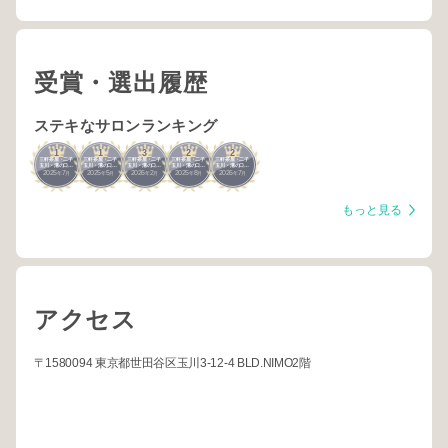
受賞・選出履歴
ステキなサロンランキング
1
1
3
2
2
三軒茶屋・二子
三軒茶屋・二子
三軒茶屋・二子
三軒茶屋・二子
三軒茶屋・二子
玉川・溝の口・
玉川・溝の口・
玉川・溝の口・
玉川・溝の口・
玉川・溝の口・
2025
7
2025
5
2026
2
2025
8
2026
7
青葉台
青葉台
青葉台
青葉台
青葉台
年
月
年
月
年
月
年
月
年
月
もっと見る
アクセス
〒1580094 東京都世田谷区玉川3-12-4 BLD.NIMO2階