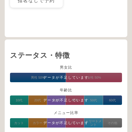
指名なしで予約
ステータス・特徴
男女比
データが不足しています
男性 50%
女性 50%
年齢比
データが不足しています
10代
20代
30代
40代
50代
60代
メニュー比率
トリートメ
データが不足しています
カット
カラー
パーマ
ストレート
その他
ント