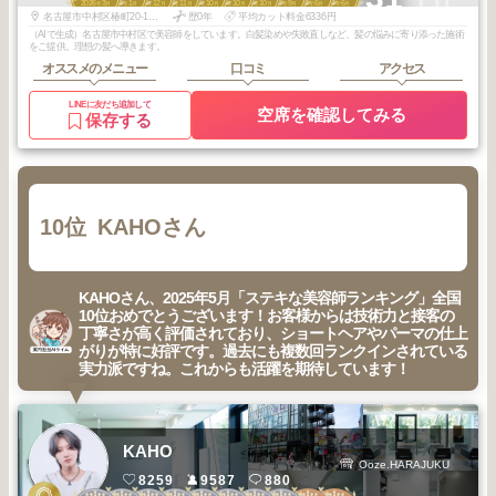
2026
3
2026
1
2025
12
2025
11
2025
10
2025
10
2025
10
2025
9
2025
6
2025
6
年
月
年
月
年
月
年
月
年
月
年
月
年
月
年
月
年
月
年
月
名古屋市中村区椿町20-13 NEUA MEIEKI(ノイア名駅) 5-A
歴0年
平均カット料金6336円
（AIで生成）名古屋市中村区で美容師をしています。白髪染めや失敗直しなど、髪の悩みに寄り添った施術
をご提供。理想の髪へ導きます。
オススメのメニュー
口コミ
アクセス
LINEに友だち追加して
空席を確認してみる
保存する
10位
KAHOさん
KAHOさん、2025年5月「ステキな美容師ランキング」全国
10位おめでとうございます！お客様からは技術力と接客の
丁寧さが高く評価されており、ショートヘアやパーマの仕上
がりが特に好評です。過去にも複数回ランクインされている
実力派ですね。これからも活躍を期待しています！
KAHO
Ooze.HARAJUKU
8259
9587
880