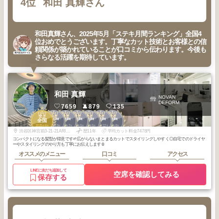
4位
和田 真輝さん
和田真輝さん、2025年5月「ステキ月間ランキング」全国4
位おめでとうございます。丁寧なカット技術とお客様との信
頼関係が築かれていることが口コミから伝わります。今後も
さらなる活躍を期待しています。
和田 真輝
NOVAN
DEFORM
7659
879
135
3
1
1
1
2
2
2
青山・表参道・
青山・表参道・
青山・表参道・
青山・表参道・
青山・表参道・
青山・表参道・
全国
原宿
原宿
原宿
原宿
原宿
原宿
2025
6
2025
9
2025
7
2025
5
2026
5
2025
12
2025
8
年
月
年
月
年
月
年
月
年
月
年
月
年
月
渋谷区神宮前3-21-21ARISTO原宿3F
歴11年
平均カット料金7478円
コンパクトになる髪型が得意です🌱広がらないまとまるカットでスタイリングしやすく◎自宅でのドライヤ
ーやスタイリングのやり方も丁寧にお伝えします☺︎
オススメのメニュー
口コミ
アクセス
LINEに友だち追加して
空席を確認してみる
保存する