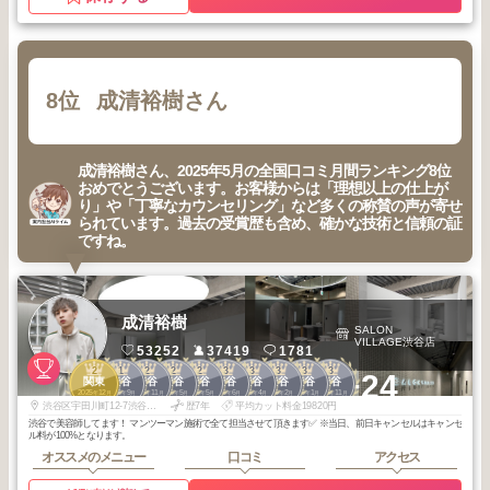
8位
成清裕樹さん
成清裕樹さん、2025年5月の全国口コミ月間ランキング8位
おめでとうございます。お客様からは「理想以上の仕上が
り」や「丁寧なカウンセリング」など多くの称賛の声が寄せ
られています。過去の受賞歴も含め、確かな技術と信頼の証
ですね。
成清裕樹
SALON
VILLAGE渋谷店
53252
37419
1781
2
1
2
2
2
3
3
3
3
3
+24
関東
渋谷
渋谷
渋谷
渋谷
渋谷
渋谷
渋谷
渋谷
渋谷
2025
12
2025
9
2025
11
2025
5
2025
5
2026
6
2026
4
2026
2
2026
1
2025
11
年
月
年
月
年
月
年
月
年
月
年
月
年
月
年
月
年
月
年
月
渋谷区宇田川町12-7渋谷エメラルドビル 8階
歴7年
平均カット料金19820円
渋谷で美容師してます！ マンツーマン施術で全て担当させて頂きます✅ ※当日、前日キャンセルはキャンセ
ル料が100%となります。
オススメのメニュー
口コミ
アクセス