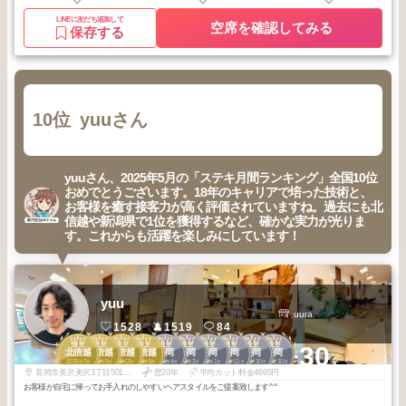
LINEに友だち追加して
空席を確認してみる
保存する
10位
yuuさん
yuuさん、2025年5月の「ステキ月間ランキング」全国10位
おめでとうございます。18年のキャリアで培った技術と、
お客様を癒す接客力が高く評価されていますね。過去にも北
信越や新潟県で1位を獲得するなど、確かな実力が光りま
す。これからも活躍を楽しみにしています！
yuu
uura
1528
1519
84
1
1
3
3
1
1
1
1
1
1
+30
北信越
北信越
北信越
北信越
長岡
長岡
長岡
長岡
長岡
長岡
2025
7
2025
5
2026
2
2025
8
2026
4
2026
2
2026
1
2025
11
2025
10
2025
10
年
月
年
月
年
月
年
月
年
月
年
月
年
月
年
月
年
月
年
月
長岡市美沢美沢3丁目501ルージェス美沢D
歴20年
平均カット料金4695円
お客様が自宅に帰ってお手入れのしやすいヘアスタイルをご提案致します^ ^