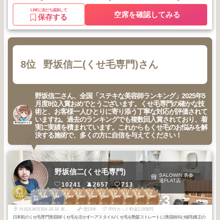
LINEに友だち追加して
空席を確認してみる
保存する
8位
野坂信二(くせ毛専門)さん
野坂信二さん、全国「ステキな美容師ランキング」2025年5
月度8位入賞おめでとうございます。くせ毛専門の確かな技
術と、お客様一人ひとりに寄り添う丁寧な対応が評価されて
いますね。過去のランキングでも複数回入賞されており、着
実に実績を積まれています。これからもくせ毛のお悩みを解
決する施術で、多くの方に自信を与えてください！
野坂信二(くせ毛専門)
SALOWIN 表参
道FLAT店
10241
2657
713
3
3
2
3
3
3
3
3
3
3
+3
青山・表参道・
青山・表参道・
原宿・明治神宮
原宿・明治神宮
原宿・明治神宮
原宿・明治神宮
原宿・明治神宮
原宿・明治神宮
原宿・明治神宮
原宿・明治神宮
原宿
原宿
前
前
前
前
前
前
前
前
2025
6
2025
5
2026
6
2026
7
2026
5
2026
4
2026
2
2026
1
2025
12
2025
10
年
月
年
月
年
月
年
月
年
月
年
月
年
月
年
月
年
月
年
月
渋谷区神宮前4-14-18 表参道J-FLAT1階
歴19年
平均カット料金11806円
日本初のくせ毛専門美容師/くせ毛を活かすヘアスタイル/くせ毛を艶髪ストレートに/美容師向け縮毛矯正の