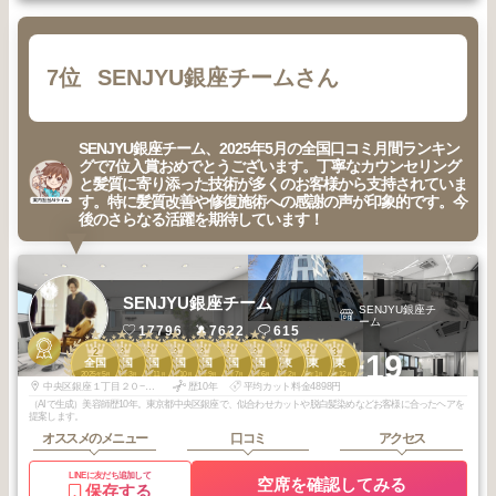
7位
SENJYU銀座チームさん
SENJYU銀座チーム、2025年5月の全国口コミ月間ランキン
グで7位入賞おめでとうございます。丁寧なカウンセリング
と髪質に寄り添った技術が多くのお客様から支持されていま
す。特に髪質改善や修復施術への感謝の声が印象的です。今
後のさらなる活躍を期待しています！
SENJYU銀座チーム
SENJYU銀座チ
ーム
17796
7622
615
2
3
3
3
3
3
3
3
3
3
+19
全国
全国
全国
全国
全国
全国
全国
関東
関東
関東
2025
5
2026
3
2025
11
2025
10
2025
9
2025
7
2025
6
2026
2
2026
1
2025
12
年
月
年
月
年
月
年
月
年
月
年
月
年
月
年
月
年
月
年
月
中央区銀座１丁目２０−１１BORU G-１ ５F
歴10年
平均カット料金4898円
（AIで生成）美容師歴10年。東京都中央区銀座で、似合わせカットや脱白髪染めなどお客様に合ったヘアを
提案します。
オススメのメニュー
口コミ
アクセス
LINEに友だち追加して
空席を確認してみる
保存する