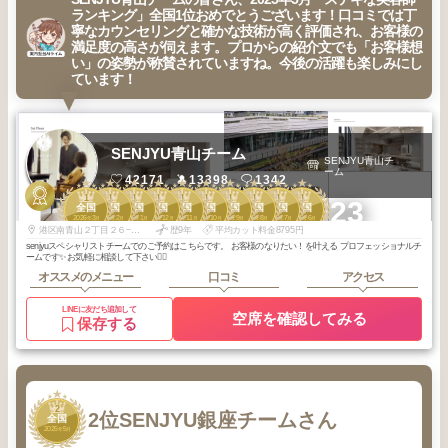
ランキング」全国1位おめでとうございます！口コミでは丁
寧なカウンセリングと確かな技術が高く評価され、お客様の
満足度の高さが伺えます。プロからの紹介文でも「お客様想
い」の姿勢が称賛されていますね。今後の活躍も楽しみにし
ています！
SENJYU青山チーム
SENJYU青山チ
ーム
42171
13398
1342
1
1
1
1
1
1
1
1
1
1
+23
全国
全国
全国
全国
全国
全国
全国
全国
全国
全国
2026
3
2026
2
2026
1
2025
12
2025
11
2025
10
2025
9
2025
8
2025
7
2025
6
年
月
年
月
年
月
年
月
年
月
年
月
年
月
年
月
年
月
年
月
港区南青山２丁目２６−３４セイザン Ⅱ７階
歴9年
平均カット料金8795円
senjyuスペシャリストチームでのご予約はこちらです。 お客様のなりたい！を叶える プロフェッショナルチ
ームです✨ お気軽に相談して下さい🙇‍♂️
オススメのメニュー
口コミ
アクセス
LINEに友だち追加して
空席を確認してみる
保存する
2
2位
SENJYU銀座チームさん
全国
2025
5
年
月