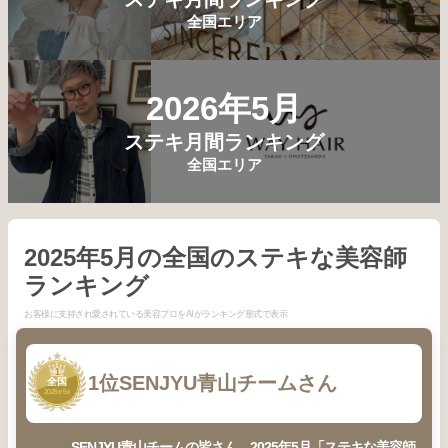
全国エリア
2026年5月
ステキ月間ランキング
全国エリア
2025年5月の全国のステキな美容師
ランキング
お客様に支持され愛されている美容プロをAIがランキング形式で表示
1
1位
SENJYU青山チームさん
全国
2025
5
年
月
SENJYU青山チームの皆さん、2025年5月「ステキな美容師