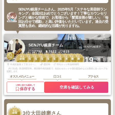
SENJYU銀座チームさん、2025年5月「ステキな美容師ラン
キング」全国2位おめでとうございます！丁寧なカウンセリ
ングと確かな技術で、お客様から「髪質改善が嬉しい」「毎
回お任せで感動」と高い評価をいただいています。過去の受
賞歴も含め、継続的な活躍が光りますね。
SENJYU銀座チーム
SENJYU銀座チ
ーム
17796
7622
615
2
3
3
3
3
3
3
3
3
3
+19
全国
全国
全国
全国
全国
全国
全国
関東
関東
関東
2025
5
2026
3
2025
11
2025
10
2025
9
2025
7
2025
6
2026
2
2026
1
2025
12
年
月
年
月
年
月
年
月
年
月
年
月
年
月
年
月
年
月
年
月
中央区銀座１丁目２０−１１BORU G-１ ５F
歴10年
平均カット料金4898円
（AIで生成）美容師歴10年。東京都中央区銀座で、似合わせカットや脱白髪染めなどお客様に合ったヘアを
提案します。
オススメのメニュー
口コミ
アクセス
LINEに友だち追加して
空席を確認してみる
保存する
3
3位
大田雄磨さん
全国