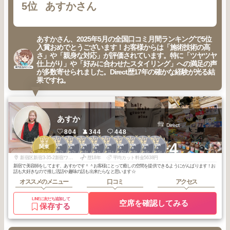
5位
あすかさん
あすかさん、2025年5月の全国口コミ月間ランキングで5位
入賞おめでとうございます！お客様からは「施術技術の高
さ」や「親身な対応」が評価されています。特に「ツヤツヤ
仕上がり」や「好みに合わせたスタイリング」への満足の声
が多数寄せられました。Direct歴17年の確かな経験が光る結
果ですね。
あすか
Direct
804
344
448
3
1
2
2
2
2
2
2
2
3
+4
新宿・高田馬
新宿・高田馬
新宿・高田馬
新宿・高田馬
新宿・高田馬
新宿・高田馬
新宿・高田馬
新宿・高田馬
新宿・高田馬
関東
場・代々木
場・代々木
場・代々木
場・代々木
場・代々木
場・代々木
場・代々木
場・代々木
場・代々木
2025
5
2025
7
2026
7
2026
4
2026
1
2025
11
2025
10
2025
8
2025
6
2026
5
年
月
年
月
年
月
年
月
年
月
年
月
年
月
年
月
年
月
年
月
新宿区新宿3-35-2新宿ワイエムビルB1F
歴18年
平均カット料金5638円
新宿で美容師をしてます、あすかです＾＾お客様にとって癒しの空間を提供できるようにがんばります！お
話も大好きなので推し活話や趣味の話も出来たらなと思います☆
オススメのメニュー
口コミ
アクセス
LINEに友だち追加して
空席を確認してみる
保存する