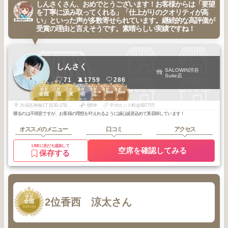
しんさくさん、おめでとうございます！お客様からは「要望
を丁寧に汲み取ってくれる」「仕上がりのクオリティが高
い」といった声が多数寄せられています。継続的な高評価が
受賞の理由と言えそうです。素晴らしい実績ですね！
しんさく
SALOWIN渋谷
Suite店
71
1759
286
1
2
3
2
1
3
3
センター街・神
宮益坂・明治通
宮益坂・明治通
全国
全国
関東
渋谷
南・公園通り・
り・桜丘
り・桜丘
2025
5
2025
7
2025
6
2025
8
2025
10
2025
12
2025
9
道玄坂・神泉
年
月
年
月
年
月
年
月
年
月
年
月
年
月
渋谷区神南1丁目20-17BC神南PROPERTY 8階
歴8年
平均カット料金8977円
喋るのは不得意ですが、お客様の理想を叶えれるように誠心誠意込めて美容師しています！
オススメのメニュー
口コミ
アクセス
LINEに友だち追加して
空席を確認してみる
保存する
2
2位
香西 涼太さん
全国
2025
5
年
月