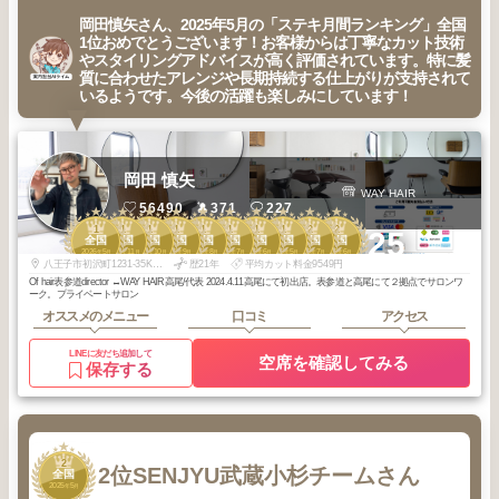
岡田慎矢さん、2025年5月の「ステキ月間ランキング」全国
1位おめでとうございます！お客様からは丁寧なカット技術
やスタイリングアドバイスが高く評価されています。特に髪
質に合わせたアレンジや長期持続する仕上がりが支持されて
いるようです。今後の活躍も楽しみにしています！
岡田 慎矢
WAY HAIR
56490
371
227
1
1
1
1
1
1
1
1
2
2
+25
全国
全国
全国
全国
全国
全国
全国
全国
全国
全国
2026
5
2025
11
2025
10
2025
9
2025
8
2025
7
2025
6
2025
5
2026
7
2026
6
年
月
年
月
年
月
年
月
年
月
年
月
年
月
年
月
年
月
年
月
八王子市初沢町1231-35KO52 TAKAO 501
歴21年
平均カット料金9549円
Of hair表参道director ↔︎WAY HAIR高尾/代表 2024.4.11高尾にて初出店。表参道と高尾にて２拠点でサロンワ
ーク。プライベートサロン
オススメのメニュー
口コミ
アクセス
LINEに友だち追加して
空席を確認してみる
保存する
2
2位
SENJYU武蔵小杉チームさん
全国
2025
5
年
月