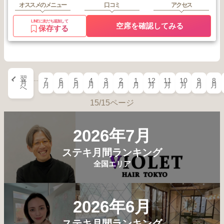
オススメのメニュー
口コミ
アクセス
LINEに友だち追加して
空席を確認してみる
保存する
翌
…
7
6
5
4
3
2
1
12
11
10
9
8
月
月
月
月
月
月
月
月
月
月
月
月
月
へ
15/15ページ
2026年7月
ステキ月間ランキング
全国エリア
2026年6月
ステキ月間ランキング