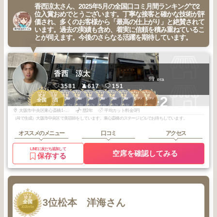
香西涼太さん、2025年5月の全国口コミ月間ランキングで2
位入賞おめでとうございます。丁寧な接客と確かな技術が評
価され、多くのお客様から「最高の仕上がり」と絶賛されて
います。過去の実績も含め、着実に信頼を積み重ねているこ
とが伺えます。今後のさらなる活躍を期待しています。
香西 涼太
era
3581
617
151
2
1
1
1
1
2
2
3
2
2
+2
心斎橋・難波・
心斎橋・難波・
心斎橋・難波・
心斎橋・難波・
心斎橋・難波・
心斎橋・難波・
西心斎橋・アメ
西心斎橋・アメ
全国
関西
天王寺
天王寺
天王寺
天王寺
天王寺
天王寺
村
村
2025
5
2025
5
2025
10
2025
8
2025
7
2025
9
2025
7
2025
6
2025
10
2025
9
年
月
年
月
年
月
年
月
年
月
年
月
年
月
年
月
年
月
年
月
大阪市中央区東心斎橋1-19-6ステージビル2 3F
歴2年
平均カット料金0円
（AIで生成）大阪市中央区で美容師をしています。東心斎橋のステージビルでお待ちしています。
オススメのメニュー
口コミ
アクセス
LINEに友だち追加して
空席を確認してみる
保存する
3
3位
松本 洋海さん
全国
2025
5
年
月