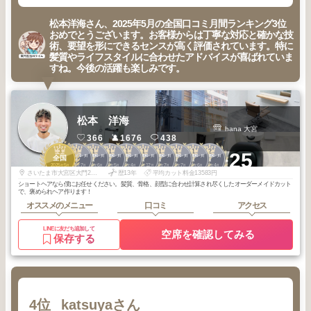
松本洋海さん、2025年5月の全国口コミ月間ランキング3位
おめでとうございます。お客様からは丁寧な対応と確かな技
術、要望を形にできるセンスが高く評価されています。特に
髪質やライフスタイルに合わせたアドバイスが喜ばれていま
すね。今後の活躍も楽しみです。
松本 洋海
hana 大宮
366
1676
438
3
1
1
1
1
1
1
1
1
2
+25
大宮・浦和・川
大宮・浦和・川
大宮・浦和・川
大宮・浦和・川
大宮・浦和・川
大宮・浦和・川
大宮・浦和・川
大宮・浦和・川
大宮・浦和・川
全国
口・岩槻
口・岩槻
口・岩槻
口・岩槻
口・岩槻
口・岩槻
口・岩槻
口・岩槻
口・岩槻
2025
5
2026
7
2026
6
2026
5
2026
4
2025
12
2025
7
2025
7
2025
6
2026
4
年
月
年
月
年
月
年
月
年
月
年
月
年
月
年
月
年
月
年
月
さいたま市大宮区大門2丁目26-1鍵利CLT BLDG.2階 ルームK hana
歴13年
平均カット料金13583円
ショートヘアなら僕にお任せください。髪質、骨格、顔型に合わせ計算され尽くしたオーダーメイドカット
で、褒められヘア作ります！
オススメのメニュー
口コミ
アクセス
LINEに友だち追加して
空席を確認してみる
保存する
4位
katsuyaさん