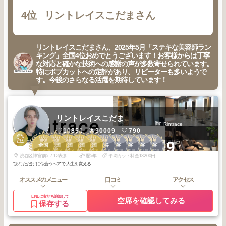
4位
リントレイスこだまさん
リントレイスこだまさん、2025年5月「ステキな美容師ラン
キング」全国4位おめでとうございます！お客様からは丁寧
な対応と確かな技術への感謝の声が多数寄せられています。
特にボブカットへの定評があり、リピーターも多いようで
す。今後のさらなる活躍を期待しています！
リントレイスこだま
Rintrace
10851
30009
790
3
3
3
3
3
1
1
1
1
1
+9
全国
全国
全国
全国
全国
渋谷
渋谷
渋谷
渋谷
渋谷
2026
7
2026
6
2026
5
2026
4
2025
8
2026
3
2026
2
2026
1
2025
10
2025
9
年
月
年
月
年
月
年
月
年
月
年
月
年
月
年
月
年
月
年
月
渋谷区神宮前5-7-12表参道荒川ビル 1F
歴5年
平均カット料金13200円
"あなただけ"に似合うヘアで 人生を変える
オススメのメニュー
口コミ
アクセス
LINEに友だち追加して
空席を確認してみる
保存する