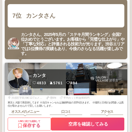
7位
カンタさん
カンタさん、2025年5月の「ステキ月間ランキング」全国7
位おめでとうございます。お客様から「完璧な仕上がり」や
「丁寧な対応」と評価される技術力が光ります。渋谷エリア
では1位獲得の実績もあり、今後のさらなる活躍が楽しみで
す。
カンタ
SALON
VILLAGE 渋谷店
4833
5761
494
1
渋谷
2025
5
年
月
渋谷区宇田川町12-7エメラルドビル8F
歴4年
平均カット料金8095円
東京と大阪で美容師してます ※当日キャンセルは施術料金の100%頂きます。 ※場所と日程のお間違いは責
任が取れませんので宜しくお願いします。
オススメのメニュー
口コミ
アクセス
LINEに友だち追加して
空席を確認してみる
保存する