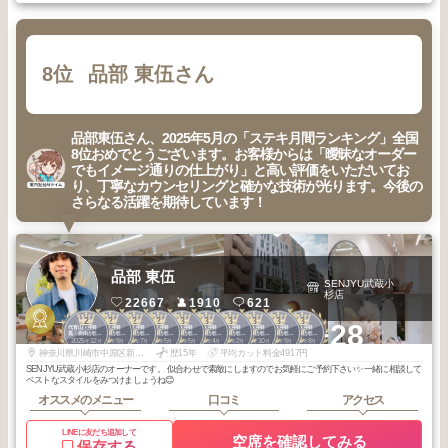
8位
品部 東伍さん
品部東伍さん、2025年5月の「ステキ月間ランキング」全国
8位おめでとうございます。お客様からは「曖昧なオーダー
でもイメージ通りの仕上がり」と高い評価をいただいてお
り、丁寧なカウンセリングと確かな技術が光ります。今後の
さらなる活躍を期待しています！
品部 東伍
SENJYU武蔵小
杉店
22667
1910
621
2
2
2
2
3
3
3
3
3
3
+28
代官山・中目
代官山・中目
代官山・中目
代官山・中目
代官山・中目
代官山・中目
代官山・中目
代官山・中目
代官山・中目
代官山・中目
黒・自由が丘・
黒・自由が丘・
黒・自由が丘・
黒・自由が丘・
黒・自由が丘・
黒・自由が丘・
黒・自由が丘・
黒・自由が丘・
黒・自由が丘・
黒・自由が丘・
2025
12
2025
9
2025
7
2025
5
2026
5
2026
4
2026
2
2025
10
2025
9
2025
8
武蔵小杉・学大
武蔵小杉・学大
武蔵小杉・学大
武蔵小杉・学大
武蔵小杉・学大
武蔵小杉・学大
武蔵小杉・学大
武蔵小杉・学大
武蔵小杉・学大
武蔵小杉・学大
年
月
年
月
年
月
年
月
年
月
年
月
年
月
年
月
年
月
年
月
神奈川県川崎市中原区新丸子東２丁目９２４ 大谷ビル 2F
歴15年
平均カット料金4917円
SENJYU武蔵小杉店のオーナーです。 似合わせで素敵にしますのでお気軽にご予約下さい✨ 一緒に相談して
ベストなスタイルをみつけましょうね😊
オススメのメニュー
口コミ
アクセス
LINEに友だち追加して
空席を確認してみる
保存する