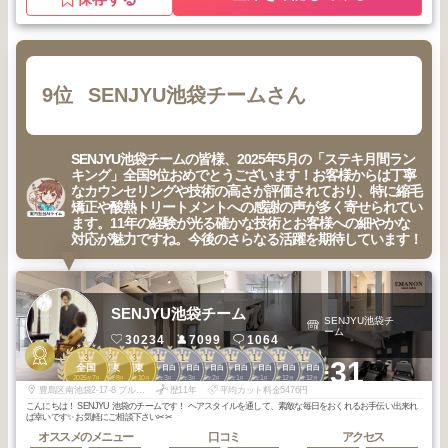
9位
SENJYU池袋チームさん
SENJYU池袋チームの皆様、2025年5月の「ステキ月間ラン
キング」全国9位おめでとうございます！お客様からは丁寧
なカウンセリングや技術の高さが評価されており、特に縮毛
矯正や酸熱トリートメントへの感謝の声が多く寄せられてい
ます。11年の経験が光る確かな技術とお客様への細やかな
対応が魅力ですね。今後のさらなる活躍を期待しています！
SENJYU池袋チーム
SENJYU池袋チ
ーム
30234
7099
1064
3
2
3
1
1
1
1
1
1
1
+31
全国
関東
関東
池袋・目白
池袋・目白
池袋・目白
池袋・目白
池袋・目白
池袋・目白
池袋・目白
2025
7
2025
8
2025
10
2026
3
2026
3
2026
2
2026
1
2026
1
2025
12
2025
12
年
月
年
月
年
月
年
月
年
月
年
月
年
月
年
月
年
月
年
月
豊島区南池袋2-17-8 ブルーム南池袋4F EMANON share salon
歴11年
平均カット料金5476円
こんにちは！ SENJYU 池袋のチームです！ ヘアスタイルを通して、素敵な毎日をおくれるお手伝い出来れ
ば幸いです✨ お気軽にご相談下さい✂︎✂︎
オススメのメニュー
口コミ
アクセス