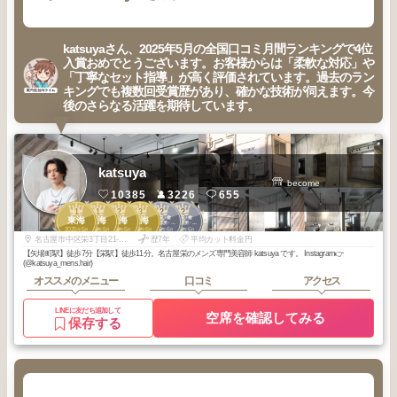
katsuyaさん、2025年5月の全国口コミ月間ランキングで4位
入賞おめでとうございます。お客様からは「柔軟な対応」や
「丁寧なセット指導」が高く評価されています。過去のラン
キングでも複数回受賞歴があり、確かな技術が伺えます。今
後のさらなる活躍を期待しています。
katsuya
become
10385
3226
655
1
1
2
3
2
2
名駅・栄・金
名駅・栄・金
東海
東海
東海
東海
山・御器所・本
山・御器所・本
2025
5
2025
5
2025
5
2025
6
2025
6
2025
6
山・大曽根
山・大曽根
年
月
年
月
年
月
年
月
年
月
年
月
名古屋市中区栄3丁目21-1利光ビル2F
歴7年
平均カット料金円
【矢場町駅】徒歩7分【栄駅】徒歩11分。名古屋栄のメンズ専門美容師 katsuya です。 Instagram👉
(@katsuya_mens.hair)
オススメのメニュー
口コミ
アクセス
LINEに友だち追加して
空席を確認してみる
保存する