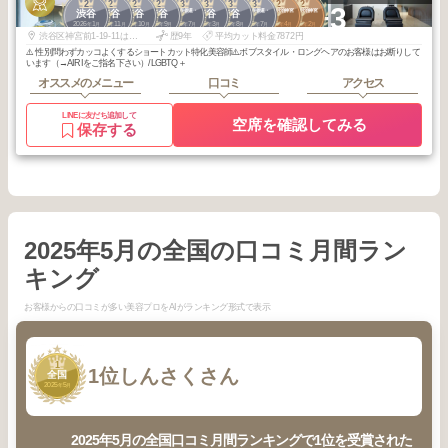
2
2
2
2
3
3
3
3
2
2
+3
青山・表参道・
青山・表参道・
原宿・明治神宮
原宿・明治神宮
渋谷
渋谷
渋谷
渋谷
渋谷
渋谷
原宿
原宿
前
前
2026
1
2025
11
2025
10
2025
9
2026
7
2026
3
2025
8
2025
7
2026
4
2026
2
年
月
年
月
年
月
年
月
年
月
年
月
年
月
年
月
年
月
年
月
渋谷区神宮前1-19-11はらじゅくアッシュ3F Room-B
歴9年
平均カット料金7872円
⚠️ 性別問わずカッコよくするショートカット特化美容師⚠️ボブスタイル・ロングヘアのお客様はお断りして
います（→AIRIをご指名下さい）/LGBTQ＋
オススメのメニュー
口コミ
アクセス
LINEに友だち追加して
空席を確認してみる
保存する
2025年5月の全国の口コミ月間ラン
キング
お客様からの口コミが多い美容プロをAIがランキング形式で表示
1
1位
しんさくさん
全国
2025
5
年
月
2025年5月の全国口コミ月間ランキングで1位を受賞された