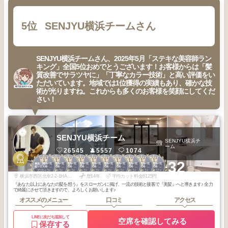
5位
SENJYU横浜チームさん
SENJYU横浜チームさん、2025年5月「ステキな美容師ラン
キング」全国5位おめでとうございます！お客様からは「髪
質改善でサラツヤに」「丁寧なカラー技術」と高い評価をい
ただいています。地域では1位獲得の実績もあり、確かな技
術が光りますね。これからも多くのお客様を笑顔にしてくだ
さい！
SENJYU横浜チーム
SENJYU横浜チ
ーム
26545
5557
1074
1
1
1
1
1
1
1
1
1
1
+32
横浜・関内・元
横浜・関内・元
横浜・関内・元
横浜・関内・元
横浜・関内・元
横浜・関内・元
横浜・関内・元
横浜・関内・元
横浜・関内・元
横浜・関内・元
町・上大岡・白
町・上大岡・白
町・上大岡・白
町・上大岡・白
町・上大岡・白
町・上大岡・白
町・上大岡・白
町・上大岡・白
町・上大岡・白
町・上大岡・白
2026
3
2026
3
2026
3
2026
2
2026
2
2026
2
2026
1
2026
1
2026
1
2025
12
楽
楽
楽
楽
楽
楽
楽
楽
楽
楽
年
月
年
月
年
月
年
月
年
月
年
月
年
月
年
月
年
月
年
月
横浜市西区北幸2-2-1HAMABOWLEAS 3F
歴14年
平均カット料金8125円
『あなた以上にあなたの髪を想う』をスローガンに掲げ、一流の技術と接客で『美髪』へと導きます♪ 全力
で綺麗にさせて頂きますので、よろしくお願いします♪
オススメのメニュー
口コミ
アクセス
LINEに友だち追加して
空席を確認してみる
保存する