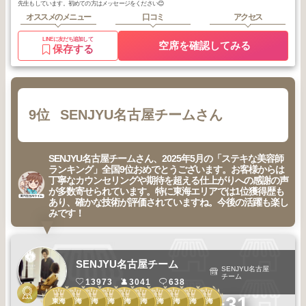
先生もしています。初めての方はメッセージをください😊
オススメのメニュー
口コミ
アクセス
LINEに友だち追加して
空席を確認してみる
保存する
9位
SENJYU名古屋チームさん
SENJYU名古屋チームさん、2025年5月の「ステキな美容師
ランキング」全国9位おめでとうございます。お客様からは
丁寧なカウンセリングや期待を超える仕上がりへの感謝の声
が多数寄せられています。特に東海エリアでは1位獲得歴も
あり、確かな技術が評価されていますね。今後の活躍も楽し
みです！
SENJYU名古屋チーム
SENJYU名古屋
チーム
13973
3041
638
1
1
1
1
1
1
1
1
1
1
+31
東海
東海
東海
東海
東海
東海
東海
東海
東海
東海