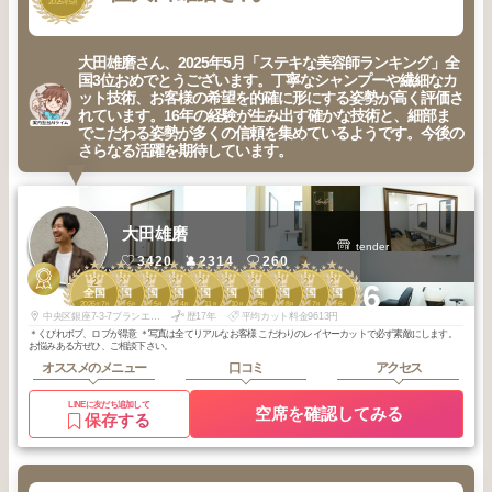
2025
5
年
月
大田雄磨さん、2025年5月「ステキな美容師ランキング」全
国3位おめでとうございます。丁寧なシャンプーや繊細なカ
ット技術、お客様の希望を的確に形にする姿勢が高く評価さ
れています。16年の経験が生み出す確かな技術と、細部ま
でこだわる姿勢が多くの信頼を集めているようです。今後の
さらなる活躍を期待しています。
大田雄磨
tender
3420
2314
260
2
2
2
2
2
2
2
2
2
2
+6
全国
全国
全国
全国
全国
全国
全国
全国
全国
全国
2026
7
2026
6
2026
5
2026
4
2025
11
2025
10
2025
9
2025
8
2025
7
2025
6
年
月
年
月
年
月
年
月
年
月
年
月
年
月
年
月
年
月
年
月
中央区銀座7-3-7ブランエスパ銀座11階 H区画
歴17年
平均カット料金9613円
＊くびれボブ、ロブが得意 ＊写真は全てリアルなお客様 こだわりのレイヤーカットで必ず素敵にします。
お悩みある方ぜひ、ご相談下さい。
オススメのメニュー
口コミ
アクセス
LINEに友だち追加して
空席を確認してみる
保存する