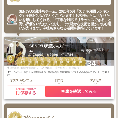
SENJYU武蔵小杉チーム、2025年5月「ステキ月間ランキン
グ」全国2位おめでとうございます！お客様からは「なりた
いを形にしてくれる」「丁寧な対応でリラックスできる」と
高い評価をいただいており、その確かな技術と温かいお心遣
いが光ります。今後もさらなる活躍を期待しています！
SENJYU武蔵小杉チー
ム
SENJYU武蔵小
杉店
78800
9996
1786
2
2
2
2
3
3
2
2
3
3
+34
全国
全国
全国
全国
全国
全国
関東
関東
関東
関東
2025
10
2025
6
2025
6
2025
5
2025
10
2025
8
2025
9
2025
7
2026
3
2025
12
年
月
年
月
年
月
年
月
年
月
年
月
年
月
年
月
年
月
年
月
神奈川県川崎市中原区新丸子東２丁目９２４ 大谷ビル 2F
歴16年
平均カット料金4073円
【チームメンバー紹介】 品部/岩田/池戸/小島/清水/泉山/林花鈴/高田／児玉 武蔵小杉店のメンバーになりま
す‼︎
オススメのメニュー
口コミ
アクセス
LINEに友だち追加して
空席を確認してみる
保存する
3
全国