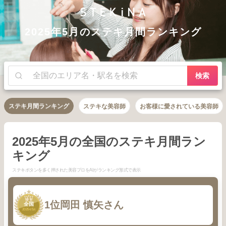
2025年5月のステキ月間ランキング
検索
ステキ月間ランキング
ステキな美容師
お客様に愛されている美容師
2025年5月の全国のステキ月間ラン
キング
ステキボタンを多く押された美容プロをAIがランキング形式で表示
1
1位
岡田 慎矢さん
全国
2025
5
年
月