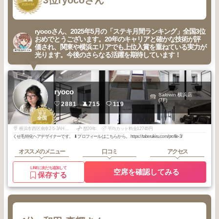
3位
ryocoさん
2025
5
年
月
ryocoさん、2025年5月の「ステキ月間ランキング」全国3位
おめでとうございます。20年のキャリアと確かな技術が評
価され、関東や横浜エリアでも上位入賞を重ねている実力が
光ります。今後のさらなる活躍を期待しています！
ryoco
Salowin 横浜店
(7F)
2881
715
119
3
全国
2025
5
年
月
横浜市西区南幸2-5-3AHCminamisaiwai 7F
歴20年
平均カット料金12745円
くせ毛特化ヘアデザイナーです。 ⬇︎プロフィールはこちらから。 https://taberuikiru.com/profile-3/
オススメのメニュー
口コミ
アクセス
LINEに友だち追加して
空席を確認してみる
保存する