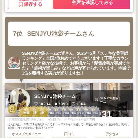
空席を確認してみる
保存する
7位
SENJYU池袋チームさん
SENJYU池袋チームの皆さん、2025年5月「ステキな美容師
ランキング」全国7位おめでとうございます！丁寧なカウン
セリングと確かな技術で、お客様から「髪質改善が実感でき
た」「施術が楽しみ」などの声が寄せられています。地域で
1位を獲得する実力が光りますね！
SENJYU池袋チーム
SENJYU池袋チ
ーム
30234
7099
1064
3
2
3
1
1
1
1
1
1
1
+31
全国
関東
関東
池袋・目白
池袋・目白
池袋・目白
池袋・目白
池袋・目白
池袋・目白
池袋・目白
2025
7
2025
8
2025
10
2026
3
2026
3
2026
2
2026
1
2026
1
2025
12
2025
12
年
月
年
月
年
月
年
月
年
月
年
月
年
月
年
月
年
月
年
月
豊島区南池袋2-17-8 ブルーム南池袋4F EMANON share salon
歴11年
平均カット料金5476円
こんにちは！ SENJYU 池袋のチームです！ ヘアスタイルを通して、素敵な毎日をおくれるお手伝い出来れ
ば幸いです✨ お気軽にご相談下さい✂︎✂︎
オススメのメニュー
口コミ
アクセス