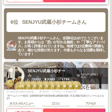
6位
SENJYU武蔵小杉チームさん
SENJYU武蔵小杉チームさん、全国6位おめでとうございま
す。お客様からは「思いが伝わる施術」や「丁寧なアドバイ
ス」が高く評価されていますね。地域では1位獲得の実績も
あり、確かな技術が光ります。今後もさらなる活躍を期待し
ています！
SENJYU武蔵小杉チー
ム
SENJYU武蔵小
杉店
78800
9996
1786
2
2
2
2
3
3
2
2
3
3
+34
全国
全国
全国
全国
全国
全国
関東
関東
関東
関東
2025
10
2025
6
2025
6
2025
5
2025
10
2025
8
2025
9
2025
7
2026
3
2025
12
年
月
年
月
年
月
年
月
年
月
年
月
年
月
年
月
年
月
年
月
神奈川県川崎市中原区新丸子東２丁目９２４ 大谷ビル 2F
歴16年
平均カット料金4073円
【チームメンバー紹介】 品部/岩田/池戸/小島/清水/泉山/林花鈴/高田／児玉 武蔵小杉店のメンバーになりま
す‼︎
オススメのメニュー
口コミ
アクセス
LINEに友だち追加して