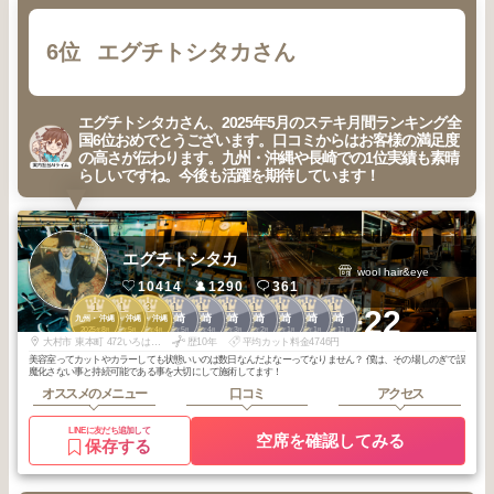
6位
エグチトシタカさん
エグチトシタカさん、2025年5月のステキ月間ランキング全
国6位おめでとうございます。口コミからはお客様の満足度
の高さが伝わります。九州・沖縄や長崎での1位実績も素晴
らしいですね。今後も活躍を期待しています！
エグチトシタカ
wool hair&eye
10414
1290
361
1
1
3
1
1
1
1
1
1
1
+22
長崎
長崎
長崎
長崎
長崎
長崎
長崎
九州・沖縄
九州・沖縄
九州・沖縄
2025
8
2025
5
2026
4
2026
5
2026
4
2026
3
2026
2
2026
1
2026
1
2025
11
年
月
年
月
年
月
年
月
年
月
年
月
年
月
年
月
年
月
年
月
大村市 東本町 472いろはビル3F
歴10年
平均カット料金4746円
美容室ってカットやカラーしても状態いいのは数日なんだよなーってなりません？ 僕は、その場しのぎで誤
魔化さない事と持続可能である事を大切にして施術してます！
オススメのメニュー
口コミ
アクセス
LINEに友だち追加して
空席を確認してみる
保存する