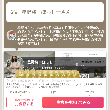
6位
星野将 ほっしーさん
星野将さん、2025年5月の口コミ月間ランキング全国6位お
めでとうございます！お客様からは「丁寧な対応」や「技術
力の高さ」が評価され、理想通りの仕上がりに喜びの声が多
数寄せられています。10年のキャリアで培った確かな技術
が光りますね！
星野将 ほっしー
how
5256
3338
760
1
3
3
1
1
2
2
2
3
3
+20
全国
全国
全国
関西
関西
関西
関西
関西
関西
関西
2026
4
2026
7
2025
8
2026
6
2025
10
2025
11
2025
6
2025
5
2026
2
2025
12
年
月
年
月
年
月
年
月
年
月
年
月
年
月
年
月
年
月
年
月
大阪市中央区南船場4-13-23F
歴10年
平均カット料金6824円
本気で美容師してます！ぜひお任せください 🟠年齢関係なく全力でおしゃれなヘアにします 🟠周りから褒
められる髪型にします 🟠ショート、ボブ以外も得意です◎
オススメのメニュー
口コミ
アクセス
LINEに友だち追加して
空席を確認してみる
保存する