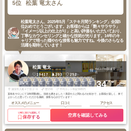
5位
松葉 竜太さん
松葉竜太さん、2025年5月「ステキ月間ランキング」全国5
位おめでとうございます。お客様からは「艶々サラサラ」
「イメージ以上の仕上がり」と高い評価をいただいており、
丁寧なカウンセリングと確かな技術が光ります。14年のキ
ャリアで培った穏やかな接客も魅力ですね。今後のさらなる
活躍を期待しています！
松葉 竜太
YeLLOW新浦安
店
19417
293
252
1
1
1
1
1
1
1
1
1
1
+34
船橋・津田沼・
船橋・津田沼・
船橋・津田沼・
船橋・津田沼・
船橋・津田沼・
船橋・津田沼・
船橋・津田沼・
船橋・津田沼・
船橋・津田沼・
船橋・津田沼・
本八幡・浦安・
本八幡・浦安・
本八幡・浦安・
本八幡・浦安・
本八幡・浦安・
本八幡・浦安・
本八幡・浦安・
本八幡・浦安・
本八幡・浦安・
本八幡・浦安・
2026
7
2026
7
2026
7
2026
6
2026
6
2026
6
2026
5
2026
5
2026
5
2026
4
市川
市川
市川
市川
市川
市川
市川
市川
市川
市川
年
月
年
月
年
月
年
月
年
月
年
月
年
月
年
月
年
月
年
月
浦安市入船４丁目２−６
歴15年
平均カット料金5885円
某有名サロンにて14年間勤務し、技術を磨きました！美容や人と関わるのが好きで、お客様が楽しく、来て
よかったと思っていただける施術、接客を心がけています！
オススメのメニュー
口コミ
アクセス
LINEに友だち追加して
空席を確認してみる
保存する