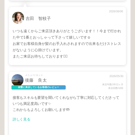
2026/06/06
吉田 智枝子
いつも遠くからご来店頂きありがとうございます！！今まで行かれ
た中で1番とおっしゃって下さって嬉しいです☺️
お家でお客様自身が髪のお手入れされますので出来るだけストレス
がないように心掛けています。
またご来店お待ちしております🙇‍♂️
メニュー/ カット
2026/05/30
後藤 良太
来店年数/1年11ヶ月
頻繁に来店しているお客様のレビュー
来店回数/12回
接客もスキルも要望を聞いてくれながら丁寧に対応してくださって
いつも満足度高いです✨
これからもよろしくお願いします🤲
詳しく見る