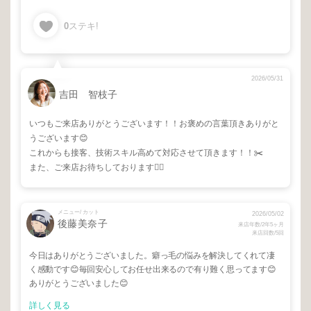
0
ステキ!
2026/05/31
吉田 智枝子
いつもご来店ありがとうございます！！お褒めの言葉頂きありがと
うございます😊
これからも接客、技術スキル高めて対応させて頂きます！！✂️
また、ご来店お待ちしております🙇‍♂️
メニュー/ カット
2026/05/02
後藤美奈子
来店年数/2年5ヶ月
来店回数/5回
今日はありがとうございました。癖っ毛の悩みを解決してくれて凄
く感動です😊毎回安心してお任せ出来るので有り難く思ってます😊
ありがとうございました😊
詳しく見る