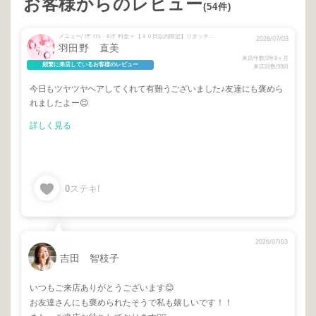
お客様からのレビュー
(54件)
メニュー/ ﾐﾃﾞｨｱﾑ・ﾛﾝｸﾞ料金 + 【４０日以内限定】リタッチカラー
2026/07/03
羽田野 直美
来店年数/2年9ヶ月
頻繁に来店しているお客様のレビュー
来店回数/33回
今日もツヤツヤヘアしてくれて有難うございました♪友達にも褒めら
れましたよー😊
詳しく見る
0
ステキ!
2026/07/03
吉田 智枝子
いつもご来店ありがとうございます😊
お友達さんにも褒められたそうで私も嬉しいです！！