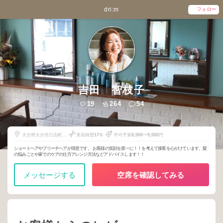
dri:m
フォロー
吉田 智枝子
19
264
54
大分県大分市日吉町
美容師歴
17
年
平均予算
8,000
〜
9,000
円
11-23
ショートヘアやブリーチヘアが得意です。 お客様の笑顔を第一に！！を考えて接客を心がけています。髪
の悩みごとや家でのケアの仕方アレンジ方法などアドバイスします！！
メッセージする
空席を確認してみる