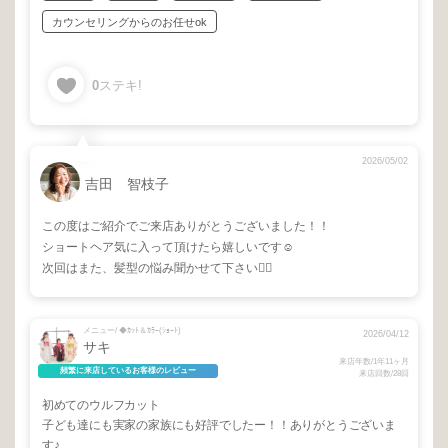
カウンセリングからのお任せok
0
ステキ!
2026/05/02
吉田 智枝子
この度はご紹介でご来店ありがとうございました！！
ショートヘア気に入って頂けたら嬉しいです☺️
次回はまた、髪型の悩み聞かせて下さい🙇‍♂️
メニュー/ ◆ｶｯﾄ＆ｶﾗｰ(ｼｮｰﾄ)
2026/04/12
サキ
来店年数/1年11ヶ月
頻繁に来店しているお客様のレビュー
来店回数/28回
初めてのウルフカット
子ども達にも実家の家族にも好評でしたー！！ありがとうございま
す♪