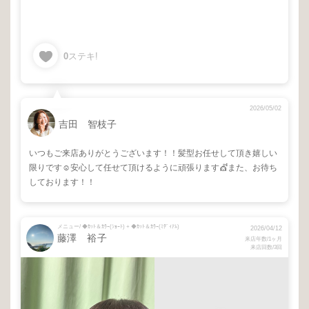
0
ステキ!
2026/05/02
吉田 智枝子
いつもご来店ありがとうございます！！髪型お任せして頂き嬉しい
限りです☺️安心して任せて頂けるように頑張ります💇また、お待ち
しております！！
メニュー/ ◆ｶｯﾄ＆ｶﾗｰ(ｼｮｰﾄ) + ◆ｶｯﾄ＆ｶﾗｰ(ﾐﾃﾞｨｱﾑ)
2026/04/12
藤澤 裕子
来店年数/1ヶ月
来店回数/3回