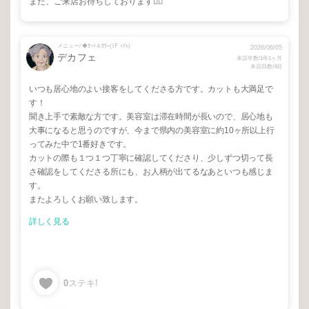
また、ご来店お待ちしております🙇‍♂️
メニュー/ ◆ｶｯﾄ＆ｶﾗｰ(ﾐﾃﾞｨｱﾑ)
2026/06/05
デカフェ
来店年数/1年1ヶ月
来店回数/4回
いつも居心地のよい接客をしてくださる方です。カットも大満足で
す！
聞き上手で素敵な方です。美容室は滞在時間が長いので、居心地も
大事になると思うのですが、今まで県内の美容室に約10ヶ所以上行
ってみた中で1番好きです。
カットの際も１つ１つ丁寧に確認してくださり、少しずつ切って長
さ確認をしてくださる所にも、お人柄が出てるなあといつも感じま
す。
またよろしくお願い致します。
詳しく見る
0
ステキ!