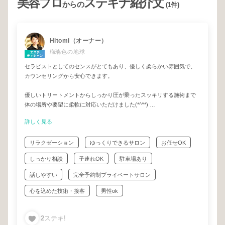
美容プロ
ステキナ紹介文
からの
(1件)
Hitomi（オーナー）
瑠璃色の地球
セラピストとしてのセンスがとてもあり、優しく柔らかい雰囲気で、
カウンセリングから安心できます。
優しいトリートメントからしっかり圧が乗ったスッキリする施術まで
体の場所や要望に柔軟に対応いただけました(*^^*)
詳しく見る
サロンの雰囲気も良く、終わったあとは心身共に解されて、もう言う
ことなし、幸せな時間を過ごすことができ大満足です╰(*´︶`*)╯♡
リラクゼーション
ゆっくりできるサロン
お任せOK
ウェルカムドリンクや、施術後のお茶が美味しく、低糖質チョコレー
しっかり相談
子連れOK
駐車場あり
トは身体に良いのに絶品です♡♡
話しやすい
完全予約制プライベートサロン
心を込めた技術・接客
男性ok
2
ステキ!