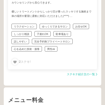
カウンセリングから安心できます。
優しいトリートメントからしっかり圧が乗ったスッキリする施術まで
体の場所や要望に柔軟に対応いただけました(*^^*)
サロンの雰囲気も良く、終わったあとは心身共に解されて、もう言う
リラクゼーション
ゆっくりできるサロン
お任せOK
ことなし、幸せな時間を過ごすことができ大満足です╰(*´︶`*)╯♡
しっかり相談
子連れOK
駐車場あり
ウェルカムドリンクや、施術後のお茶が美味しく、低糖質チョコレー
話しやすい
完全予約制プライベートサロン
トは身体に良いのに絶品です♡♡
心を込めた技術・接客
男性ok
2
ステキ!
ステキナ紹介文の一覧
メニュー料金