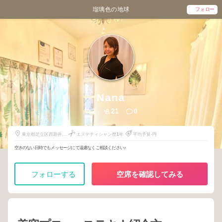
瑠璃色の地球
フォロー
Nana
2
21
0
東京都足立区西新井栄
エステティシャン歴
1
年
平均予算-円
町1-12-5
空きのない日時でもメッセージにて遠慮なくご相談ください♪
フォローする
空席を確認してみる