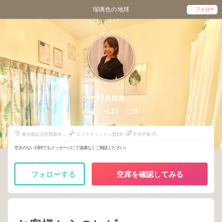
瑠璃色の地球
フォロー
Nana
2
21
0
東京都足立区西新井栄
エステティシャン歴
1
年
平均予算-円
町1-12-5
空きのない日時でもメッセージにて遠慮なくご相談ください♪
フォローする
空席を確認してみる