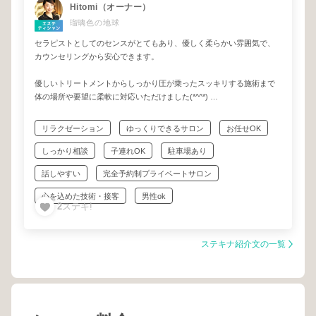
Hitomi（オーナー）
瑠璃色の地球
セラピストとしてのセンスがとてもあり、優しく柔らかい雰囲気で、
カウンセリングから安心できます。
優しいトリートメントからしっかり圧が乗ったスッキリする施術まで
体の場所や要望に柔軟に対応いただけました(*^^*)
サロンの雰囲気も良く、終わったあとは心身共に解されて、もう言う
リラクゼーション
ゆっくりできるサロン
お任せOK
ことなし、幸せな時間を過ごすことができ大満足です╰(*´︶`*)╯♡
しっかり相談
子連れOK
駐車場あり
ウェルカムドリンクや、施術後のお茶が美味しく、低糖質チョコレー
話しやすい
完全予約制プライベートサロン
トは身体に良いのに絶品です♡♡
心を込めた技術・接客
男性ok
2
ステキ!
ステキナ紹介文の一覧