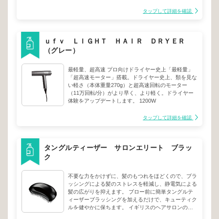
タップして詳細を確認
ｕｆｖ ＬＩＧＨＴ ＨＡＩＲ ＤＲＹＥＲ
（グレー）
最軽量、超高速 プロ向けドライヤー史上「最軽量」
「超高速モーター」搭載。ドライヤー史上、類を見な
い軽さ（本体重量270g）と超高速回転のモーター
（11万回転/分）がより早く、より軽く。ドライヤー
体験をアップデートします。 1200W
タップして詳細を確認
タングルティーザー サロンエリート ブラッ
ク
不要な力をかけずに、髪のもつれをほどくので、ブラ
ッシングによる髪のストレスを軽減し、静電気による
髪の広がりを抑えます。 ブロー前に簡単タングルテ
ィーザーブラッシングを加えるだけで、キューティク
ルを健やかに保ちます。 イギリスのヘアサロンのプ
ロ達から口コミで広がり、今では世界中にファンが急