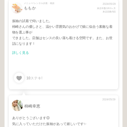
メニュー/ レンタル試着・相談
2024/05/29
ももか
来店年数/1年3ヶ月
来店回数/5回
振袖の試着で伺いました。
柿崎さんの優しさと、温かい雰囲気のおかげで娘に似合う素敵な着
物を選ぶ事が
できました。店舗はセンスの良い落ち着ける空間です。また、お世
話になります！
詳しく見る
10
ステキ!
2024/05/29
柿崎幸恵
ありがとうございます😊
気に入っていただけた振袖があって嬉しいです✨