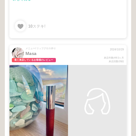
10
ステキ!
メニュー/ リップグロス作り
2024/10/29
Masa
来店年数/4年3ヶ月
長く来店しているお客様のレビュー
来店回数/29回