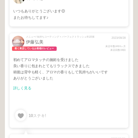
いつもありがとうございます😊
またお待ちしてます♪
メニュー/ 長持ちコーティング + パーフェクトラッシュ®️120束
2023/09/28
伊藤弘美
来店年数/4年6ヶ月
長く来店しているお客様のレビュー
来店回数/39回
初めてアロマタッチの施術を受けました
良い香りに包まれとてもリラックスできました
術後は背中も軽く、アロマの香りもして気持ちがいいです
ありがとうございました
詳しく見る
10
ステキ!