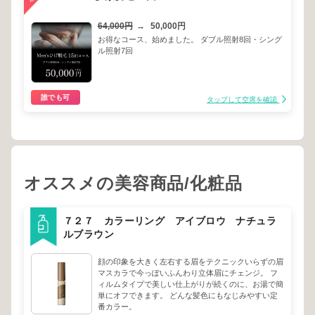
64,000円
→
50,000円
お得なコース、始めました。 ダブル照射8回・シング
ル照射7回
誰でも可
タップして空席を確認
オススメの美容商品/化粧品
７２７ カラーリング アイブロウ ナチュラ
ルブラウン
顔の印象を大きく左右する眉をテクニックいらずの眉
マスカラで今っぽいふんわり立体眉にチェンジ。 フ
ィルムタイプで美しい仕上がりが続くのに、お湯で簡
単にオフできます。 どんな髪色にもなじみやすい定
番カラー。