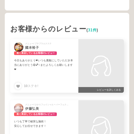
お客様からのレビュー
(
31件
)
メニュー/ プチプラエクステ
國本裕子
長く来店しているお客様のレビュー
今日もありがとう❤いつも素敵にしていただき本
当にありがとう😆💕✨またよろしくお願いします
❤
10
ステキ!
レビューを詳しくみる
メニュー/ ひかりフェイシャル + パーフェクトラッシュ®︎100束 + Lコート
伊藤弘美
長く来店しているお客様のレビュー
いつも丁寧で確実な施術！
安心してお任せできます！