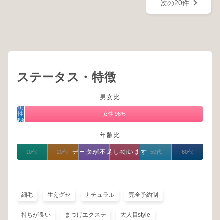
次の20件
ステータス・特徴
男女比
男
性
女性 96%
4%
年齢比
データが不足しています
10代
20代
30代
40代
50代
60代
細毛
生えグセ
ナチュラル
完全予約制
持ちが良い
まつげエクステ
大人目style