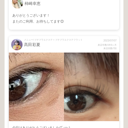
柿崎幸恵
ありがとうございます！
またのご利用、お待ちしてます😊
メニュー/ プチプラエクステ + プチプラエクステフラット
2023/07/07
髙田彩夏
来店年数/1年6ヶ月
来店回数/7回
今日はありがとうございました(*`･ω･)ゞ