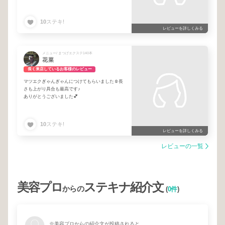
10
ステキ!
レビューを詳しくみる
メニュー/ まつげエクステ140本
花菜
長く来店しているお客様のレビュー
マツエクぎゃんぎゃんにつけてもらいました☺️長
さも上がり具合も最高です♪
ありがとうございました💕
10
ステキ!
レビューを詳しくみる
レビューの一覧
美容プロ
ステキナ紹介文
からの
(
0件
)
※美容プロからの紹介文が投稿されると