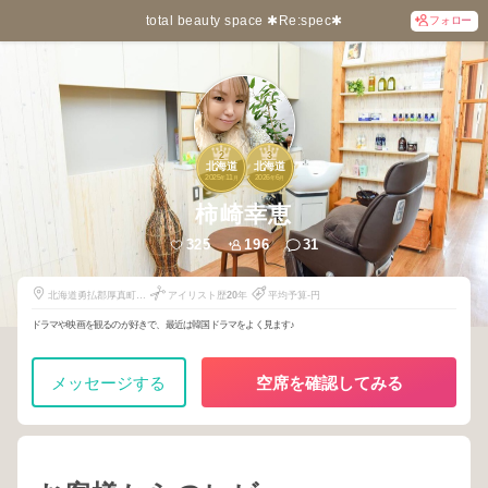
total beauty space ✱Re:spec✱
フォロー
2
3
北海道
北海道
2025
11
2026
6
年
月
年
月
柿崎幸恵
325
196
31
北海道勇払郡厚真町本
アイリスト歴
20
年
平均予算-円
郷252-17
ドラマや映画を観るのが好きで、最近は韓国ドラマをよく見ます♪
メッセージする
空席を確認してみる