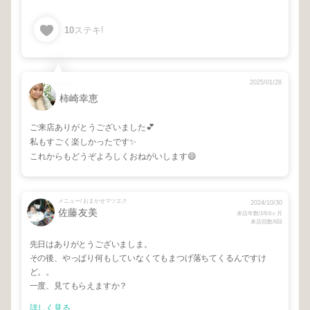
10
ステキ!
2025/01/28
柿崎幸恵
ご来店ありがとうございました💕
私もすごく楽しかったです✨
これからもどうぞよろしくおねがいします😄
メニュー/ おまかせマツエク
2024/10/30
佐藤友美
来店年数/1年6ヶ月
来店回数/6回
先日はありがとうございましま。
その後、やっぱり何もしていなくてもまつげ落ちてくるんですけ
ど。。
一度、見てもらえますか？
詳しく見る