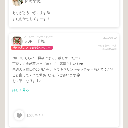
柿崎幸恵
ありがとうございます😊
またお待ちしてまーす！
メニュー/ プチプラエクステ
2025/09/05
大坪 千鶴
来店年数/4年6ヶ月
長く来店しているお客様のレビュー
来店回数/33回
2年ぶりくらいに再会できて、嬉しかったー♪
可愛くて全然変わって無くて、素晴らしい👍❤️
来週の火曜日の10時から、キラキラサンキャッチャー教えてくださ
ると言ってくれて🧡ありがとうございます😭
お世話になります♪
詳しく見る
10
ステキ!