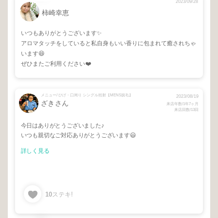
2023/09/28
柿崎幸恵
いつもありがとうございます✨
アロマタッチをしていると私自身もいい香りに包まれて癒されちゃ
います😆
ぜひまたご利用ください❤️
メニュー/ ひげ・口周り シングル照射【MENS脱毛】
2023/08/19
ざきさん
来店年数/1年7ヶ月
来店回数/13回
今日はありがとうございました♪
いつも親切なご対応ありがとうございます😃
詳しく見る
10
ステキ!