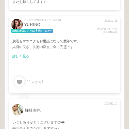
またお待ちしてます✨
メニュー/ 全身脱毛【コース購入済】
2025/11/19
YURINO
来店年数/2年10ヶ月
頻繁に来店しているお客様のレビュー
来店回数/92回
脱毛もマツエクもお世話になって数年です。
人柄の良さ、技術の良さ、全て完璧です。
詳しく見る
11
ステキ!
2025/11/19
柿崎幸恵
いつもありがとうございます😊❤️
毎回会えるのが楽しみです〜♪