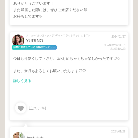
ありがとうございます！
また帰省した際には、ぜひご来店ください😄
お待ちしてます✨
メニュー/ まつげエクステ160本 + フラットラッシュ【グレードアップ】
2024/01/27
YURINO
来店年数/2年10ヶ月
頻繁に来店しているお客様のレビュー
来店回数/92回
今日も可愛くして下さり、talkもめちゃくちゃ楽しかったです♡♡
また、来月もよろしくお願いいたします♡♡
詳しく見る
11
ステキ!
2024/01/28