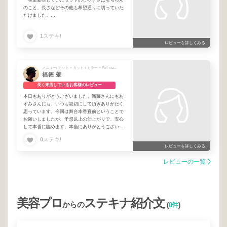
のこと、長さなどその他も希望通りに切っていた
だけました。
また次回もお願いしようと思いますので、よろし
くお願いいたします！
1
ステキ!
レビューを詳しくみる
メニュー/ カット + カット＋カラー + Full standard
福徳 肇
長く来店しているお客様のレビュー
本日もありがとうございました。新藤さんにもあ
ずみさんにも、いつも親切にして頂きありがたく
思っています。今回は舞台本番直前ということで
お願いしましたが、予想以上の仕上がりで、安心
して本番に臨めます。本当にありがとうございま
した。また伺います。今後とも宜しくお願い致し
0
ステキ!
ます！
レビューを詳しくみる
レビューの一覧
美容プロ
ステキナ紹介文
からの
(
0件
)