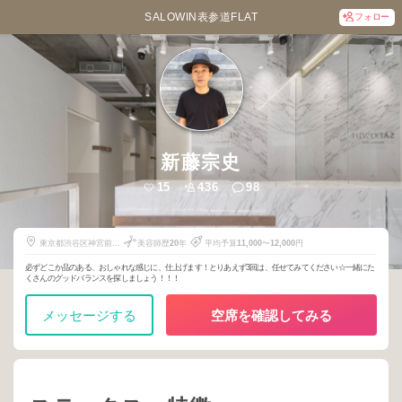
SALOWIN表参道FLAT
フォロー
新藤宗史
15
436
98
東京都渋谷区神宮前４
美容師歴
20
年
平均予算
11,000
〜
12,000
円
丁目１４−１８
必ずどこか品のある、おしゃれな感じに、仕上げます！とりあえず3回は、任せてみてください☆一緒にた
くさんのグッドバランスを探しましょう！！！
メッセージする
空席を確認してみる