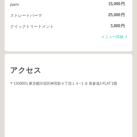
15,000
円
parm
25,000
円
ストレートパーマ
3,800
円
クイックトリートメント
メニュー詳細
アクセス
〒1500001 東京都渋谷区神宮前４丁目１４−１８ 表参道J-FLAT 1階