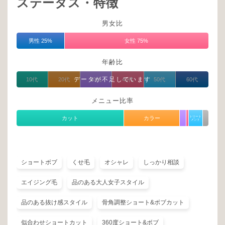
ステータス・特徴
男女比
男性 25%
女性 75%
年齢比
データが不足しています
10代
20代
30代
40代
50代
60代
メニュー比率
カット
カラー
トリート
メント
ショートボブ
くせ毛
オシャレ
しっかり相談
エイジング毛
品のある大人女子スタイル
品のある抜け感スタイル
骨角調整ショート&ボブカット
似合わせショートカット
360度ショート&ボブ