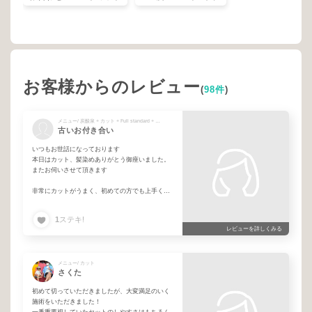
お客様からのレビュー
(
98件
)
メニュー/ 炭酸泉 + カット + Full standard + ブリーチポイント + on color
古いお付き合い
いつもお世話になっております
本日はカット、髪染めありがとう御座いました。
またお伺いさせて頂きます
非常にカットがうまく、初めての方でも上手く対
応して頂けると思いま男女問わずおすすめの美容
師です。
1
ステキ!
レビューを詳しくみる
メニュー/ カット
さくた
初めて切っていただきましたが、大変満足のいく
施術をいただきました！
一番重要視していたセットのしやすさはもちろん