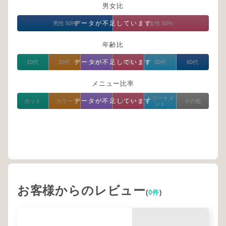
男女比
データが不足しています
男性 50%
女性 50%
年齢比
データが不足しています
10代
20代
30代
40代
50代
60代
メニュー比率
トリートメ
データが不足しています
カット
カラー
パーマ
ストレート
その他
ント
お客様からのレビュー
(
0件
)