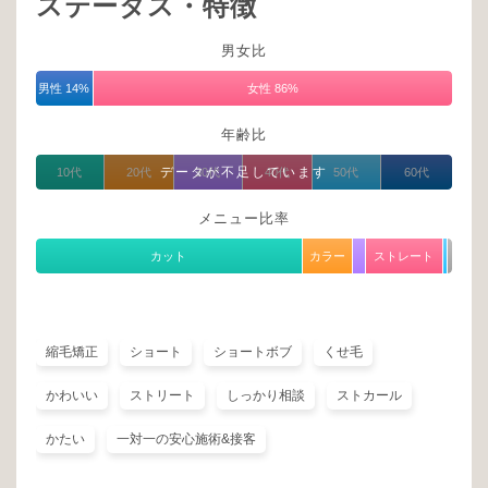
ステータス・特徴
男女比
男性 14%
女性 86%
年齢比
データが不足しています
10代
20代
30代
40代
50代
60代
メニュー比率
カット
カラー
ストレート
縮毛矯正
ショート
ショートボブ
くせ毛
かわいい
ストリート
しっかり相談
ストカール
かたい
一対一の安心施術&接客