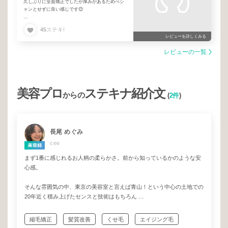
久しぶりに全面矯正でしたが厚みがあるためぺシ
ャンとせずに良い感じです😊
また宜しくお願いします♪
45
ステキ!
レビューを詳しくみる
レビューの一覧
美容プロ
ステキナ紹介文
からの
(
2件
)
長尾 めぐみ
cee
まず1番に感じれるお人柄の柔らかさ。前から知っているかのような安
心感。
そんな雰囲気の中、東京の美容室と言えば青山！という中心の土地での
20年近く積み上げたセンスと技術はもちろん
それぞれのお客様の今の状態に合った、ピンポイントに必要な情報を
縮毛矯正
髪質改善
くせ毛
エイジング毛
的確に提示してくださる、類稀なる知識とその引き出しは圧巻！