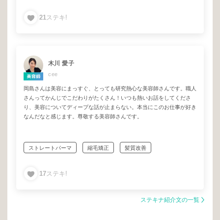
ヘアケア
今までの悩み解決できる
事前カウンセリングでの不安解消。からの"絶対的安心感"の中での施術
21
ステキ!
ゆったりとした空間
信頼していただける技術
と仕上がりにお客様が笑顔になって帰られる。その絶大な信頼はリピー
ト率の高さが裏付けとなっています。そんな幸せの連鎖。。。✨✨
ダメージ毛
パサつき広がる髪
美髪といえば岡島センセ！！間違いないです✊
木川 愛子
cee
岡島さんは美容にまっすぐ、とっても研究熱心な美容師さんです。職人
さんってかんじでこだわりがたくさん！いつも熱いお話をしてくださ
り、美容についてディープな話が止まらない。本当にこのお仕事が好き
なんだなと感じます。尊敬する美容師さんです。
ストレートパーマ
縮毛矯正
髪質改善
完全予約のマンツーマン
一対一の安心施術&接客
17
ステキ!
デザインカット
今までの悩み解決できる
一生付き合える
大人の為のプライベートサロン
ステキナ紹介文の一覧