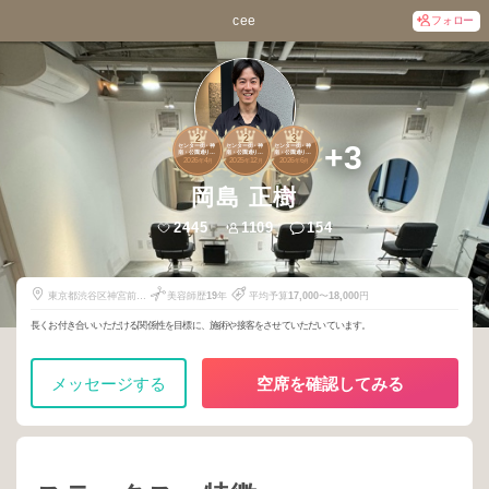
cee
フォロー
2
2
3
+3
センター街・神
センター街・神
センター街・神
南・公園通り・
南・公園通り・
南・公園通り・
2026
4
2025
12
2026
6
道玄坂・神泉
道玄坂・神泉
道玄坂・神泉
年
月
年
月
年
月
岡島 正樹
2445
1109
154
東京都渋谷区神宮前５
美容師歴
19
年
平均予算
17,000
〜
18,000
円
丁目３４番１０号
長くお付き合いいただける関係性を目標に、施術や接客をさせていただいています。
メッセージする
空席を確認してみる