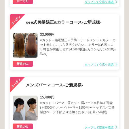
誰でも可
タップして空席を確認
cee式美髪矯正&カラーコース-ご新規様-
33,000円
○カット＋縮毛矯正＋予防トリートメント＋カラー カ
ット無しもこちら選択ください。 カラーは内容によ
り料金が前後します [4.5時間初回カウンセリング30分
込み]
新規のみ
タップして空席を確認
メンズパーマコース-ご新規様-
15,400円
○カット＋パーマ＋眉カット 眉パーマ当日追加可能
(＋3300円) ハードパーマ＋1100円〜 ヘッドスパご希
望はページ下部より追加ください [初回2.5時間]
新規のみ
タップして空席を確認