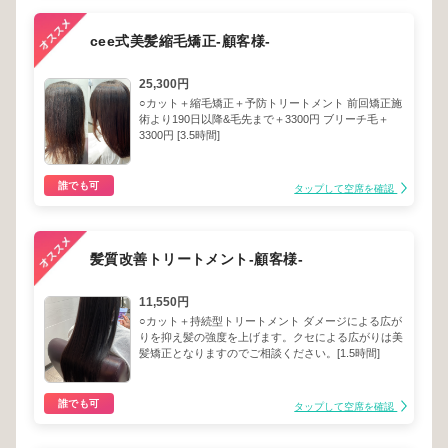
cee式美髪縮毛矯正-顧客様-
25,300円
○カット＋縮毛矯正＋予防トリートメント 前回矯正施
術より190日以降&毛先まで＋3300円 ブリーチ毛＋
3300円 [3.5時間]
誰でも可
タップして空席を確認
髪質改善トリートメント-顧客様-
11,550円
○カット＋持続型トリートメント ダメージによる広が
りを抑え髪の強度を上げます。クセによる広がりは美
髪矯正となりますのでご相談ください。[1.5時間]
誰でも可
タップして空席を確認