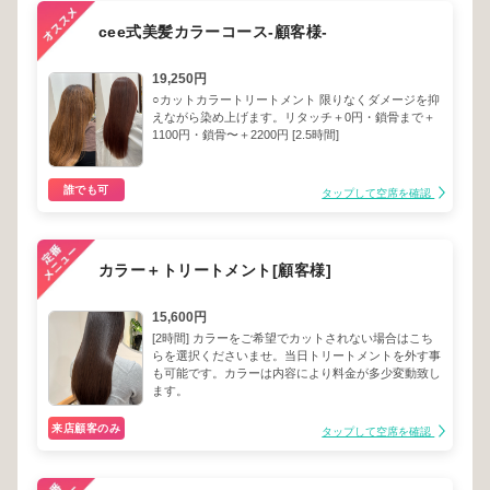
cee式美髪カラーコース-顧客様-
19,250円
○カットカラートリートメント 限りなくダメージを抑
えながら染め上げます。リタッチ＋0円・鎖骨まで＋
1100円・鎖骨〜＋2200円 [2.5時間]
誰でも可
タップして空席を確認
カラー＋トリートメント[顧客様]
15,600円
[2時間] カラーをご希望でカットされない場合はこち
らを選択くださいませ。当日トリートメントを外す事
も可能です。カラーは内容により料金が多少変動致し
ます。
来店顧客のみ
タップして空席を確認