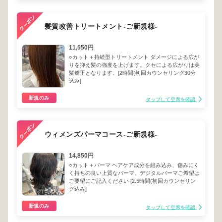
髪質改善トリートメント-ご新規様-
11,550円
○カット＋持続型トリートメント ダメージによる広が
りを抑え髪の強度を上げます。クセによる広がりは美
髪矯正となります。[2時間(初回カウンセリング30分
込み]
新規のみ
タップして空席を確認
ウィメンズパーマコース-ご新規様-
14,850円
○カット＋パーマ ヘアケア成分を組み込み、傷みにく
く持ちの良い上質なパーマ。デジタルパーマご希望は
ご要望にご記入ください [2.5時間(初回カウンセリン
グ込み]
新規のみ
タップして空席を確認