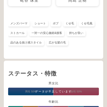
蛯谷 珠里
岡島 正樹
メンズパーマ
ショート
ボブ
くせ毛
くせ毛風
ストカール
一対一の安心施術&接客
持ちが良い
品のある抜け感スタイル
広がる髪の毛
ステータス・特徴
男女比
データが不足しています
男性 50%
女性 50%
年齢比