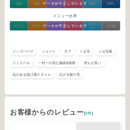
データが不足しています
10代
20代
30代
40代
50代
60代
メニュー比率
トリートメ
データが不足しています
カット
カラー
パーマ
ストレート
その他
ント
メンズパーマ
ショート
ボブ
くせ毛
くせ毛風
ストカール
一対一の安心施術&接客
持ちが良い
品のある抜け感スタイル
広がる髪の毛
お客様からのレビュー
(
0件
)