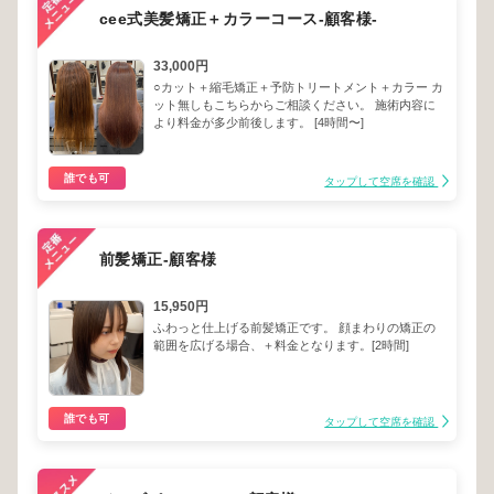
cee式美髪矯正＋カラーコース-顧客様-
33,000円
○カット＋縮毛矯正＋予防トリートメント＋カラー カ
ット無しもこちらからご相談ください。 施術内容に
より料金が多少前後します。 [4時間〜]
誰でも可
タップして空席を確認
前髪矯正-顧客様
15,950円
ふわっと仕上げる前髪矯正です。 顔まわりの矯正の
範囲を広げる場合、＋料金となります。[2時間]
誰でも可
タップして空席を確認