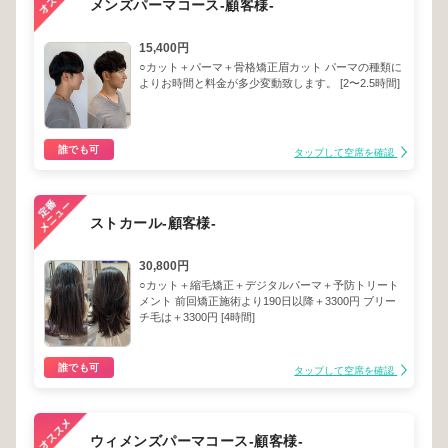
メンズパーマコース-顧客様-
15,400円
○カット＋パーマ＋骨格矯正眉カット パーマの種類に
よりお時間と料金が多少変動致します。 [2〜2.5時間]
誰でも可
タップして空席を確認
ストカール-顧客様-
30,800円
○カット＋縮毛矯正＋デジタルパーマ＋予防トリート
メント 前回矯正施術より190日以降＋3300円 ブリー
チ毛は＋3300円 [4時間]
誰でも可
タップして空席を確認
ウィメンズパーマコース-顧客様-