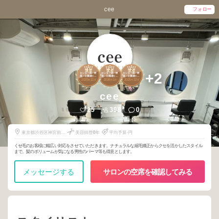
cee
フォロー
1
2
2
+2
センター街・神
センター街・神
センター街・神
南・公園通り・
南・公園通り・
南・公園通り・
2025
11
2026
1
2025
12
道玄坂・神泉
道玄坂・神泉
道玄坂・神泉
年
月
年
月
年
月
cee
25
398
0
東京都渋谷区神宮前５
美容師歴
0
年
平均予算-円
丁目３４番１０号
くせ毛のお客様に幅広い対応をさせていただきます。ナチュラルな縮毛矯正からクセを活かしたスタイル
まで。髪のボリュームが気になる男性のパーマ等も得意とします。
メッセージする
サロンの空席を確認してみる