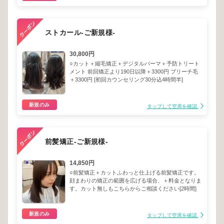
ストカール-ご新規様-
30,800円
○カット＋縮毛矯正＋デジタルパーマ＋予防トリート
メント 前回矯正より190日以降＋3300円 ブリーチ毛
＋3300円 [初回カウンセリング30分込4時間半]
新規のみ
タップして空席を確認
前髪矯正-ご新規様-
14,850円
○前髪矯正＋カットふわっと仕上げる前髪矯正です。
顔まわりの矯正の範囲を広げる場合、＋料金となりま
す。カット無しもこちらからご相談ください[2時間]
新規のみ
タップして空席を確認