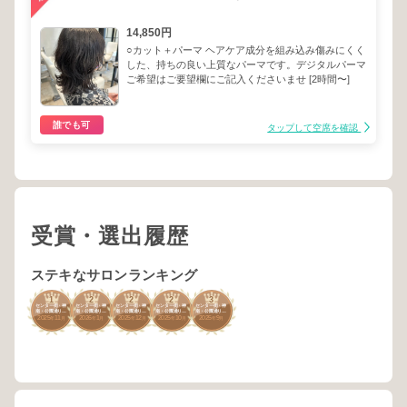
14,850円
○カット＋パーマ ヘアケア成分を組み込み傷みにくく
した、持ちの良い上質なパーマです。デジタルパーマ
ご希望はご要望欄にご記入くださいませ [2時間〜]
誰でも可
タップして空席を確認
受賞・選出履歴
ステキなサロンランキング
1
2
2
2
3
センター街・神
センター街・神
センター街・神
センター街・神
センター街・神
南・公園通り・
南・公園通り・
南・公園通り・
南・公園通り・
南・公園通り・
2025
11
2026
1
2025
12
2025
10
2025
9
道玄坂・神泉
道玄坂・神泉
道玄坂・神泉
道玄坂・神泉
道玄坂・神泉
年
月
年
月
年
月
年
月
年
月