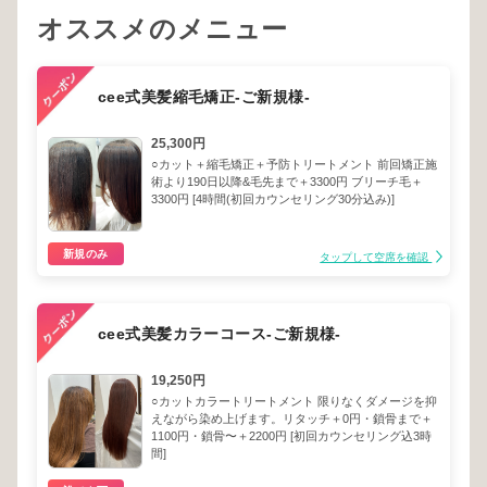
オススメのメニュー
cee式美髪縮毛矯正-ご新規様-
25,300円
○カット＋縮毛矯正＋予防トリートメント 前回矯正施
術より190日以降&毛先まで＋3300円 ブリーチ毛＋
3300円 [4時間(初回カウンセリング30分込み)]
新規のみ
タップして空席を確認
cee式美髪カラーコース-ご新規様-
19,250円
○カットカラートリートメント 限りなくダメージを抑
えながら染め上げます。リタッチ＋0円・鎖骨まで＋
1100円・鎖骨〜＋2200円 [初回カウンセリング込3時
間]