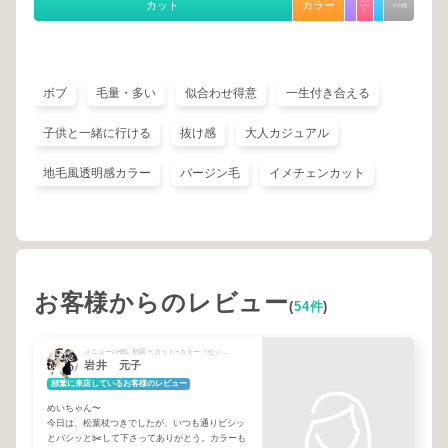
カット
カラー
レー
その他
ト
ボブ
毛量・多い
似合わせ得意
一生付き合える
子供と一緒に行ける
抜け感
大人カジュアル
地毛風透明感カラー
バージン毛
イメチェンカット
お客様からのレビュー
(
54件
)
メニュー/ HBL 初回 + カット+カラー《セットメニュー》
岩井 元子
頻繁に来店しているお客様のレビュー
めいちゃん〜
今日は、松葉杖つきでしたが、いつも通りビシッ
とバシッと✂️して下さってありがとう。カラーも