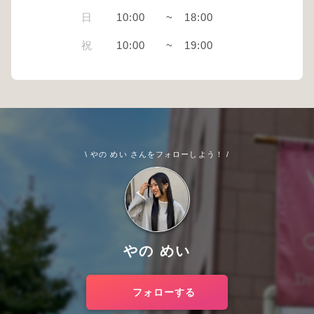
日
10:00
~
18:00
祝
10:00
~
19:00
\ やの めい さんをフォローしよう！ /
やの めい
フォローする