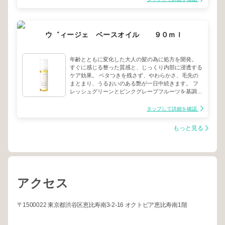
ハイトーンカラーの気になる黄ばみを抑え、透明感の
ある髪色を長持ちさせます。
ウ゛ィージェ ベースオイル ９０ｍｌ
年齢とともに変化した大人の髪の為に処方を開発。
すぐに感じる整った質感と、じっくり内部に浸透する
ケア効果。 ベタつきを残さず、やわらかさ、毛先の
まとまり、うるおいのある艶が一日中続きます。 フ
レッシュグリーンとピンクグレープフルーツを基調と
した華やかなみずみずしい香り。
タップして詳細を確認
もっと見る
アクセス
〒1500022 東京都渋谷区恵比寿南3-2-16 オクトピア恵比寿南1階