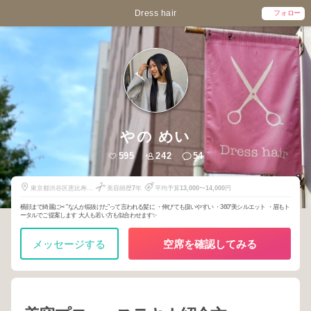
Dress hair
フォロー
やの めい
595
242
54
東京都渋谷区恵比寿南
美容師歴
7
年
平均予算
13,000
〜
14,000
円
3-2-16
横顔まで綺麗に✂︎ "なんか垢抜けた"って言われる髪に ・伸びても扱いやすい ・360°美シルエット ・眉もト
ータルでご提案します 大人も若い方も似合わせます✨
メッセージする
空席を確認してみる