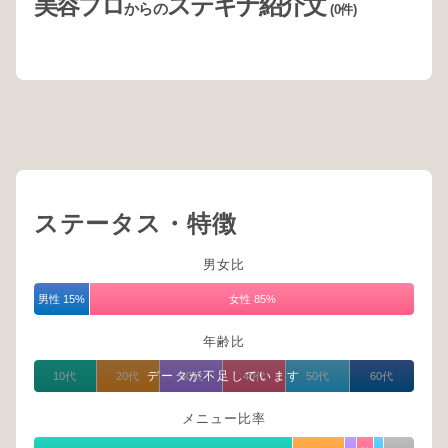
美容プロ
ステキナ紹介文
からの
(0件)
ステータス・特徴
男女比
男性 15%
女性 85%
年齢比
データが不足しています
10代
20代
30代
40代
50代
60代
メニュー比率
スト