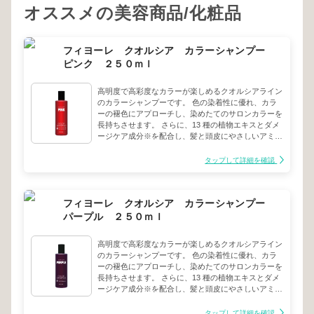
オススメの美容商品/化粧品
フィヨーレ クオルシア カラーシャンプー
ピンク ２５０ｍｌ
高明度で高彩度なカラーが楽しめるクオルシアライン
のカラーシャンプーです。 色の染着性に優れ、カラ
ーの褪色にアプローチし、染めたてのサロンカラーを
長持ちさせます。 さらに、13 種の植物エキスとダメ
ージケア成分※を配合し、髪と頭皮にやさしいアミノ
酸系洗浄処方で、カラーの繰り返しでダメージを受け
た髪をサポートします。※加水分解ケラチン（羊毛）
タップして詳細を確認
赤やピンクなどの暖色系カラーの褐色を抑え、鮮やか
な髪色を長持ちさせます。
フィヨーレ クオルシア カラーシャンプー
パープル ２５０ｍｌ
高明度で高彩度なカラーが楽しめるクオルシアライン
のカラーシャンプーです。 色の染着性に優れ、カラ
ーの褪色にアプローチし、染めたてのサロンカラーを
長持ちさせます。 さらに、13 種の植物エキスとダメ
ージケア成分※を配合し、髪と頭皮にやさしいアミノ
酸系洗浄処方で、カラーの繰り返しでダメージを受け
た髪をサポートします。※加水分解ケラチン（羊毛）
タップして詳細を確認