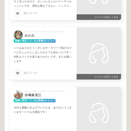
５ヶ月ぶりやけど、オシャレなシルバーヘアーか
っこいいです。眉毛も整えてもらい、ヘッドスパ
まで急遽お願いして、めちゃくちゃリフレッシュ
10
ステキ!
して帰って来ました。またお願いします🎵
レビューを詳しくみる
メニュー/ カット+カラー《セットメニュー》
みかみ
頻繁に来店しているお客様のレビュー
いつもありがとうございます！オリーブ系のカラ
ーに久しぶりにしましたがとても良かったです！
HBLもメイクが楽でありがたいです。またお願い
します
10
ステキ!
レビューを詳しくみる
メニュー/ カット+カラー《セットメニュー》
赤﨑麻里江
頻繁に来店しているお客様のレビュー
今日も素敵に仕上げていただき、ありがとうござ
います！いつも大満足です！