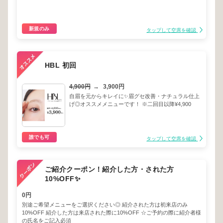
新規のみ
タップして空席を確認
HBL 初回
4,900円
→
3,900円
自眉を元からキレイに✨眉グセ改善・ナチュラル仕上
げ◎オススメメニューです！ ※二回目以降¥4,900
誰でも可
タップして空席を確認
ご紹介クーポン！紹介した方・された方
10%OFF✨
0円
別途ご希望メニューをご選択ください◎ 紹介された方は初来店のみ
10%OFF 紹介した方は来店された際に10%OFF ☆ご予約の際に紹介者様
の氏名をご記入必須