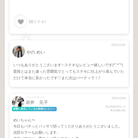
10
ステキ!
2025/10/30
やの めい
いつもありがとうございます✨ステキなレビュー嬉しいです(*´꒳`*)
普段とはまた違った雰囲気でとってもステキに仕上がり喜んでいた
だけて本当に良かったです♡また次はパーティで！⤴︎
メニュー/ カット
2025/10/04
岩井 元子
来店年数/2年0ヶ月
頻繁に来店しているお客様のレビュー
来店回数/12回
めいちゃん〜
今日もパチッとバッサリ切ってくださりありがとうございました。
次回カラーもお願いします。