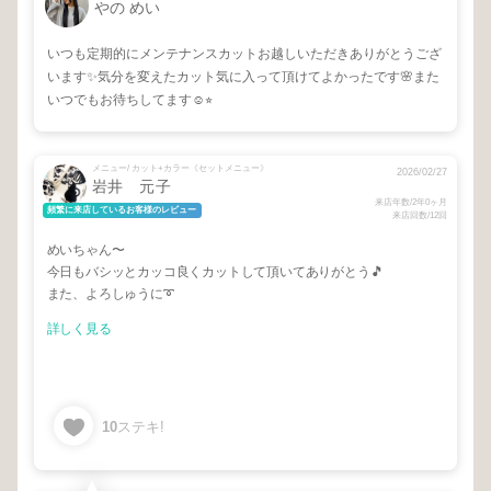
やの めい
いつも定期的にメンテナンスカットお越しいただきありがとうござ
います✨気分を変えたカット気に入って頂けてよかったです🌸また
いつでもお待ちしてます☺︎⭐︎
メニュー/ カット+カラー《セットメニュー》
2026/02/27
岩井 元子
来店年数/2年0ヶ月
頻繁に来店しているお客様のレビュー
来店回数/12回
めいちゃん〜
今日もバシッとカッコ良くカットして頂いてありがとう🎵
また、よろしゅうに➰
詳しく見る
10
ステキ!