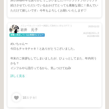
みかみ様昨年もありがとうございました✨ハリウッドブロウリフト
続けさせていただいているおかげでとっても素敵な眉に！喜んでい
ただけて嬉しいです♩今年もよろしくお願いいたします♡
メニュー/ カット + カラー(相談して決めたい方もコチラ！)
2025/11/22
岩井 元子
来店年数/2年0ヶ月
頻繁に来店しているお客様のレビュー
来店回数/12回
めいちゃん〜
今日もチャキチャキ！とありがとうございました。
年末のご挨拶もしてしまいましたが、ひょっとしてまた、年内伺う
かも？
インフルやら流行ってるから、気ぃつけてね👍
詳しく見る
10
ステキ!