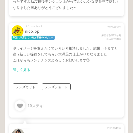
ったですよね⤴︎⤴︎最後テンション上がってルンルンな姿を見て嬉しく
なりました🌸ありがとうございました✂︎
メニュー/ カット
2026/03/28
nico.pp
来店年数/2年0ヶ月
頻繁に来店しているお客様のレビュー
来店回数/30回
少しイメージを変えたくていろいろ相談しました。結果、今までと
違う新しい提案をしてもらい大満足の仕上がりとなりました！
これからもメンテナンスよろしくお願いします◎
詳しく見る
メンズカット
メンズショート
10
ステキ!
2026/04/06