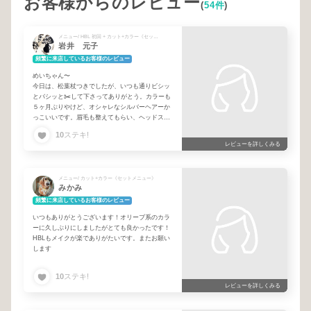
お客様からのレビュー
(
54件
)
メニュー/ HBL 初回 + カット+カラー《セットメニュー》
岩井 元子
頻繁に来店しているお客様のレビュー
めいちゃん〜
今日は、松葉杖つきでしたが、いつも通りビシッ
とバシッと✂️して下さってありがとう。カラーも
５ヶ月ぶりやけど、オシャレなシルバーヘアーか
っこいいです。眉毛も整えてもらい、ヘッドスパ
まで急遽お願いして、めちゃくちゃリフレッシュ
10
ステキ!
して帰って来ました。またお願いします🎵
レビューを詳しくみる
メニュー/ カット+カラー《セットメニュー》
みかみ
頻繁に来店しているお客様のレビュー
いつもありがとうございます！オリーブ系のカラ
ーに久しぶりにしましたがとても良かったです！
HBLもメイクが楽でありがたいです。またお願い
します
10
ステキ!
レビューを詳しくみる