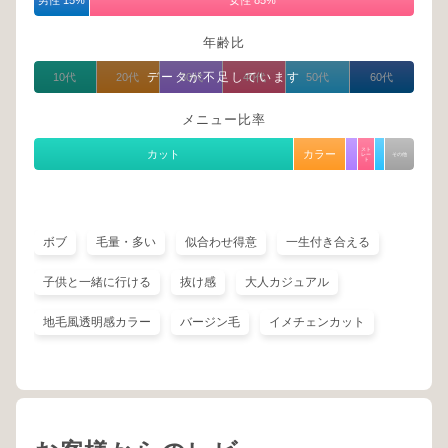
男性 15%
女性 85%
年齢比
データが不足しています
10代
20代
30代
40代
50代
60代
メニュー比率
スト
カット
カラー
レー
その他
ト
ボブ
毛量・多い
似合わせ得意
一生付き合える
子供と一緒に行ける
抜け感
大人カジュアル
地毛風透明感カラー
バージン毛
イメチェンカット