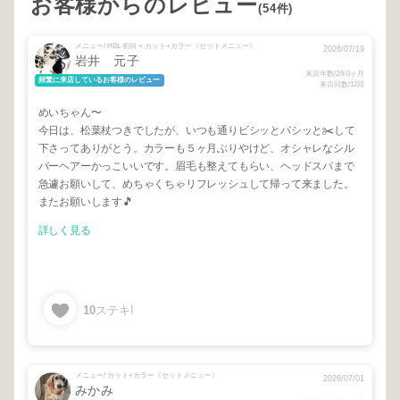
お客様からのレビュー
(54件)
メニュー/ HBL 初回 + カット+カラー《セットメニュー》
2026/07/19
岩井 元子
来店年数/2年0ヶ月
頻繁に来店しているお客様のレビュー
来店回数/12回
めいちゃん〜
今日は、松葉杖つきでしたが、いつも通りビシッとバシッと✂️して
下さってありがとう。カラーも５ヶ月ぶりやけど、オシャレなシル
バーヘアーかっこいいです。眉毛も整えてもらい、ヘッドスパまで
急遽お願いして、めちゃくちゃリフレッシュして帰って来ました。
またお願いします🎵
詳しく見る
10
ステキ!
メニュー/ カット+カラー《セットメニュー》
2026/07/01
みかみ