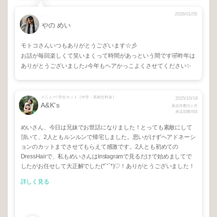
2026/01/05
やの めい
モトコさんいつもありがとうございます☆彡
お話が毎回楽しくて笑いまくって時間があっという間です🤣昨年は
ありがとうございました♪今年もヘアかっこよくさせてください✨
メニュー/ 学生カット［中学・高校生料金］
2025/10/19
A&K's
来店年数/1ヶ月
来店回数/5回
めいさん、今日は兄妹でお世話になりました！とっても素敵にして
頂いて、2人ともルンルンで帰宅しました。思いがけずヘアドネーシ
ョンのカットまでさせてもらえて感激です。2人とも初めての
DressHairで、私もめいさんはInstagramで見るだけで始めましてで
したがお任せして大正解でした(*´˘`*)♡！ありがとうございました！
詳しく見る