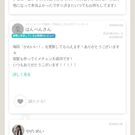
色になって本当よかったです☆彡またいつでもお待ちしてます♪
メニュー/ パーマ(相談して決めたい方もコチラ！) + カット
2026/01/29
はんぺんさん
来店年数/1年9ヶ月
頻繁に来店しているお客様のレビュー
来店回数/8回
毎回「かわいい！」を更新してもらえます！ありがとうございます
☺️
前髪も作ってイメチェン大成功です！
いつもありがとうございます！！！！！
詳しく見る
10
ステキ!
2026/01/30
やの めい