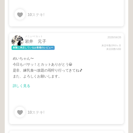
10
ステキ!
メニュー/ カット
2026/04/26
岩井 元子
来店年数/2年0ヶ月
頻繁に来店しているお客様のレビュー
来店回数/12回
めいちゃん〜
今日もバサッ！とカットありがとう😀
是非、練乳食べ放題の苺狩り行ってきてね🎵
また、よろしくお願いします。
詳しく見る
10
ステキ!