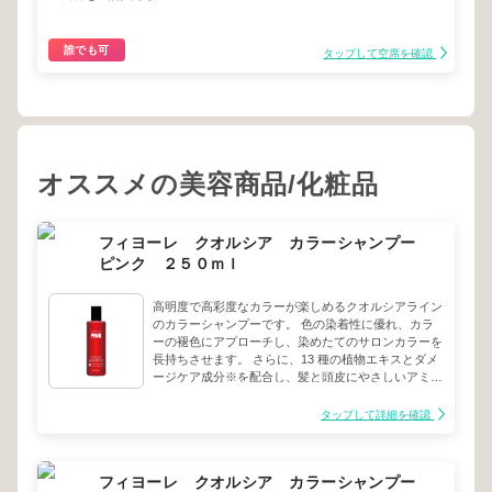
誰でも可
タップして空席を確認
オススメの美容商品/化粧品
フィヨーレ クオルシア カラーシャンプー
ピンク ２５０ｍｌ
高明度で高彩度なカラーが楽しめるクオルシアライン
のカラーシャンプーです。 色の染着性に優れ、カラ
ーの褪色にアプローチし、染めたてのサロンカラーを
長持ちさせます。 さらに、13 種の植物エキスとダメ
ージケア成分※を配合し、髪と頭皮にやさしいアミノ
酸系洗浄処方で、カラーの繰り返しでダメージを受け
た髪をサポートします。※加水分解ケラチン（羊毛）
タップして詳細を確認
赤やピンクなどの暖色系カラーの褐色を抑え、鮮やか
な髪色を長持ちさせます。
フィヨーレ クオルシア カラーシャンプー