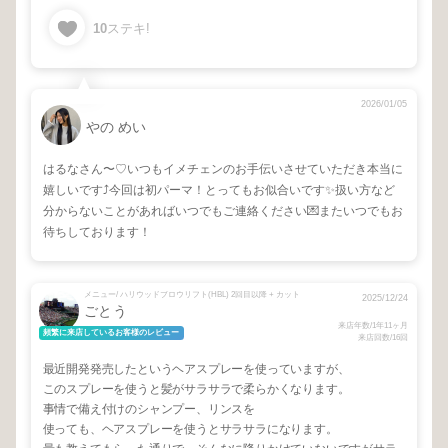
10
ステキ!
2026/01/05
やの めい
はるなさん〜♡いつもイメチェンのお手伝いさせていただき本当に
嬉しいです⤴︎今回は初パーマ！とってもお似合いです✨扱い方など
分からないことがあればいつでもご連絡ください💌またいつでもお
待ちしております！
メニュー/ ハリウッドブロウリフト(HBL) 2回目以降 + カット
2025/12/24
ごとう
来店年数/1年11ヶ月
頻繁に来店しているお客様のレビュー
来店回数/16回
最近開発発売したというヘアスプレーを使っていますが、
このスプレーを使うと髪がサラサラで柔らかくなります。
事情で備え付けのシャンプー、リンスを
使っても、ヘアスプレーを使うとサラサラになります。