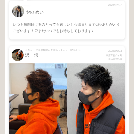
2026/02/27
やの めい
いつも感想頂けるのとっても嬉しいし心温まります🥲✨ありがとう
ございます！♡またいつでもお待ちしております♩
メニュー/ ご新規様限定 初回カットカラー10%OFF♪
2026/02/13
沢 想
来店年数/1ヶ月
来店回数/1回