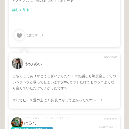
片方ビアスは、畳の上に落ちてました🎵
詳しく見る
10
ステキ!
2025/10/04
やの めい
こちらこそありがとうございました〜！☆お話しも毎度楽しくてつ
いベラベラと喋ってしまいます(≧∀≦)カットだけでもカッコよくな
り喜んでいただけてよかったです✨
そしてピアス畳の上に！笑 見つかってよかったです〜！！
メニュー/ カット+カラー《セットメニュー》
2025/09/21
はるな
来店年数/1年7ヶ月