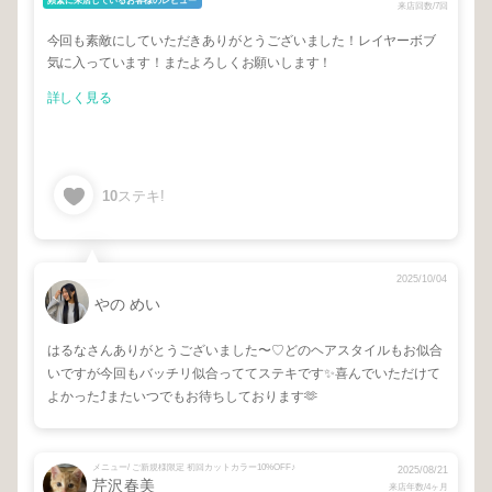
頻繁に来店しているお客様のレビュー
来店回数/7回
今回も素敵にしていただきありがとうございました！レイヤーボブ
気に入っています！またよろしくお願いします！
詳しく見る
10
ステキ!
2025/10/04
やの めい
はるなさんありがとうございました〜♡どのヘアスタイルもお似合
いですが今回もバッチリ似合っててステキです✨喜んでいただけて
よかった⤴︎またいつでもお待ちしております🫶
メニュー/ ご新規様限定 初回カットカラー10%OFF♪
2025/08/21
芹沢春美
来店年数/4ヶ月