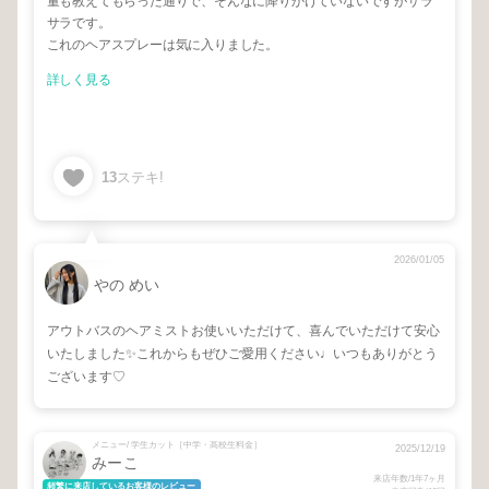
量も教えてもらった通りで、そんなに降りかけていないですがサラ
サラです。
これのヘアスプレーは気に入りました。
詳しく見る
13
ステキ!
2026/01/05
やの めい
アウトバスのヘアミストお使いいただけて、喜んでいただけて安心
いたしました✨これからもぜひご愛用ください♩いつもありがとう
ございます♡
メニュー/ 学生カット［中学・高校生料金］
2025/12/19
みーこ
来店年数/1年7ヶ月
頻繁に来店しているお客様のレビュー