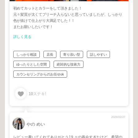
初めてカットとカラーをして頂きました！
元々髪質が太くてブリーチ入らないと思っていましたが、しっかり
色が抜けて仕上がり大満足でした！！
またお願いしたいです！
詳しく見る
しっかり相談
店長
寄り添い型
話しやすい
ゆったりとした空間
絶対的な技術力
カウンセリングからのお任せok
10
ステキ!
2026/02/27
やの めい
レビュー書いてくれてありがとう⤴︎久々の再会すぎたけど、希望の