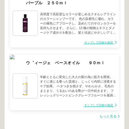
パープル ２５０ｍｌ
高明度で高彩度なカラーが楽しめるクオルシアライン
のカラーシャンプーです。 色の染着性に優れ、カラ
ーの褪色にアプローチし、染めたてのサロンカラーを
長持ちさせます。 さらに、13 種の植物エキスとダメ
ージケア成分※を配合し、髪と頭皮にやさしいアミノ
酸系洗浄処方で、カラーの繰り返しでダメージを受け
た髪をサポートします。※加水分解ケラチン（羊毛）
タップして詳細を確認
ハイトーンカラーの気になる黄ばみを抑え、透明感の
ある髪色を長持ちさせます。
ウ゛ィージェ ベースオイル ９０ｍｌ
年齢とともに変化した大人の髪の為に処方を開発。
すぐに感じる整った質感と、じっくり内部に浸透する
ケア効果。 ベタつきを残さず、やわらかさ、毛先の
まとまり、うるおいのある艶が一日中続きます。 フ
レッシュグリーンとピンクグレープフルーツを基調と
した華やかなみずみずしい香り。
タップして詳細を確認
もっと見る