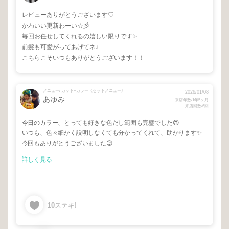
レビューありがとうございます♡
かわいい更新わーい☆彡
毎回お任せしてくれるの嬉しい限りです✨
前髪も可愛がってあげてネ♩
こちらこそいつもありがとうございます！！
メニュー/ カット+カラー《セットメニュー》
2026/01/08
あゆみ
来店年数/1年5ヶ月
来店回数/6回
今日のカラー、とっても好きな色だし範囲も完璧でした😍
いつも、色々細かく説明しなくても分かってくれて、助かります✨
今回もありがとうございました😊
詳しく見る
10
ステキ!