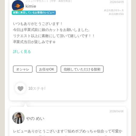
メニュー/ 学生カット［中学・高校生料金］
2026/04/05
kimie
来店年数/1年9ヶ月
頻繁に来店しているお客様のレビュー
来店回数/15回
いつもありがとうございます！
今日は卒業式前に娘のカットをお願いしました。
リクエスト以上に素敵にして頂いて嬉しいです！！
卒業式当日が楽しみです☺️
詳しく見る
オシャレ
お任せOK
信頼していただける技術
10
ステキ!
2026/04/06
やの めい
レビューありがとうございます♡短めボブめっちゃ似合って可愛か