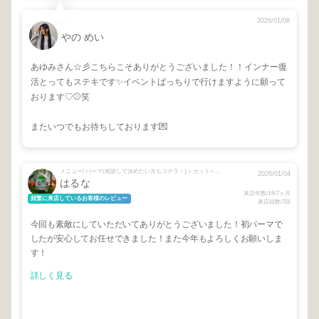
2026/01/08
やの めい
あゆみさん☆彡こちらこそありがとうございました！！インナー復
活とってもステキです✨イベントばっちりで行けますように願って
おります♡⚾️笑
またいつでもお待ちしております💌
メニュー/ パーマ(相談して決めたい方もコチラ！) + カット+カラー《セットメニュー》 + 眉カット
2026/01/04
はるな
来店年数/1年7ヶ月
頻繁に来店しているお客様のレビュー
来店回数/7回
今回も素敵にしていただいてありがとうございました！初パーマで
したが安心してお任せできました！また今年もよろしくお願いしま
す！
詳しく見る