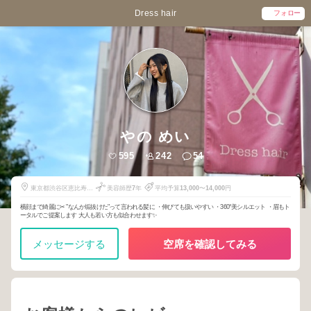
Dress hair
フォロー
やの めい
595
242
54
東京都渋谷区恵比寿南
美容師歴
7
年
平均予算
13,000
〜
14,000
円
3-2-16
横顔まで綺麗に✂︎ "なんか垢抜けた"って言われる髪に ・伸びても扱いやすい ・360°美シルエット ・眉もト
ータルでご提案します 大人も若い方も似合わせます✨
メッセージする
空席を確認してみる