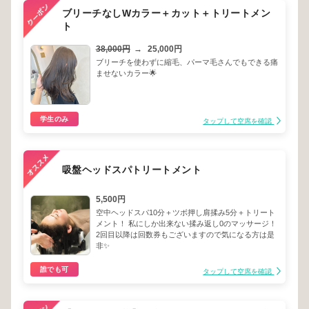
ブリーチなしWカラー＋カット＋トリートメン
ト
38,000円
→
25,000円
ブリーチを使わずに縮毛、パーマ毛さんでもできる痛
ませないカラー🌟
学生のみ
タップして空席を確認
吸盤ヘッドスパトリートメント
5,500円
空中ヘッドスパ10分＋ツボ押し肩揉み5分＋トリート
メント！ 私にしか出来ない揉み返し0のマッサージ！
2回目以降は回数券もございますので気になる方は是
非✨️
誰でも可
タップして空席を確認