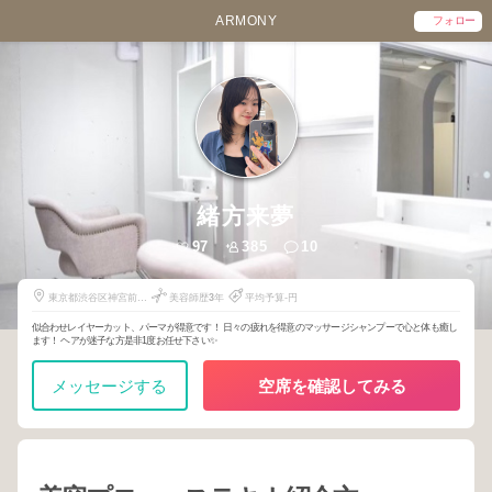
ARMONY
フォロー
緒方来夢
97
385
10
東京都渋谷区神宮前6-
美容師歴
3
年
平均予算-円
8-6
似合わせレイヤーカット、パーマが得意です！ 日々の疲れを得意のマッサージシャンプーで心と体も癒し
ます！ ヘアが迷子な方是非1度お任せ下さい✨️
メッセージする
空席を確認してみる