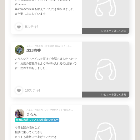
す〜〜〜
髪の悩みの原因も教えていただき助かりました
また楽しみにしています！
0
ステキ!
レビューを詳しくみる
メニュー/ 指名料 + 新規限定 似合わせカット＋ワンカラー＋髪質改善トリートメント
虎口晴香
いろんなアドバイスを頂けて会話も楽しかったで
す！お店の雰囲気もよくNetflix見れるのは熱いで
す！次の予約もしました。
10
ステキ!
レビューを詳しくみる
メニュー/ 指名料 + パーマ専用カット+髪質改善トリートメント
まろん
頻繁に来店しているお客様のレビュー
今日も髪の悩みなど
相談に乗ってくださり
カットも素敵に仕上げていただき