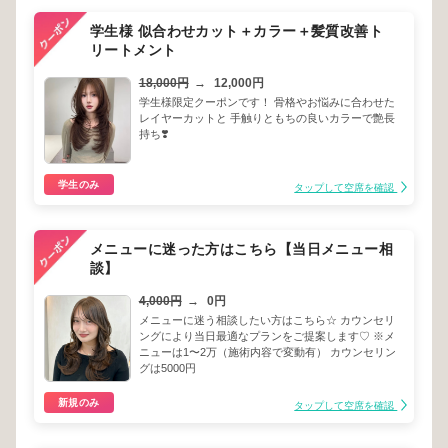
学生様 似合わせカット＋カラー＋髪質改善ト
リートメント
18,000円
→
12,000円
学生様限定クーポンです！ 骨格やお悩みに合わせた
レイヤーカットと 手触りともちの良いカラーで艶長
持ち❣️
学生のみ
タップして空席を確認
メニューに迷った方はこちら【当日メニュー相
談】
4,000円
→
0円
メニューに迷う相談したい方はこちら☆ カウンセリ
ングにより当日最適なプランをご提案します♡ ※メ
ニューは1〜2万（施術内容で変動有） カウンセリン
グは5000円
新規のみ
タップして空席を確認