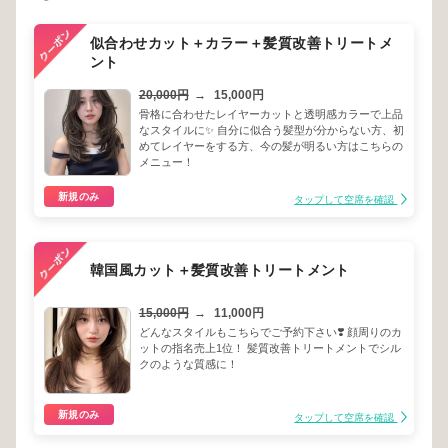
似合わせカット＋カラー＋髪質改善トリートメ
ント
20,000円
→
15,000円
骨格に合わせたレイヤーカットと透明感カラーで上品
なスタイルに✨️ 自分に似合う髪型が分からない方、初
めてレイヤーをする方、今の髪が明るい方はこちらの
メニュー！
新規のみ
タップして空席を確認
韓国風カット＋髪質改善トリートメント
15,000円
→
11,000円
どんなスタイルもこちらでご予約下さい❣️ 顔周りのカ
ットの指名売上1位！ 髪質改善トリートメントでシル
クのような質感に！
新規のみ
タップして空席を確認