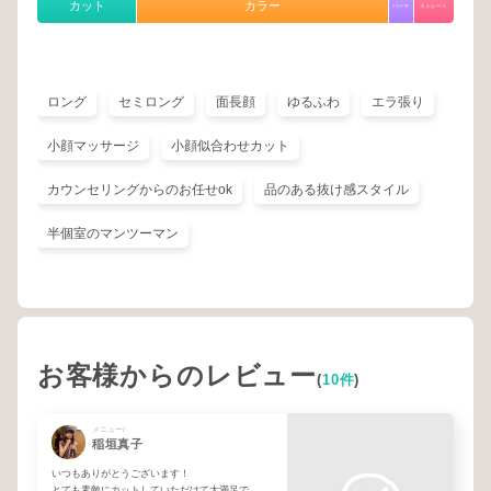
カット
カラー
パーマ
ストレート
ロング
セミロング
面長顔
ゆるふわ
エラ張り
小顔マッサージ
小顔似合わせカット
カウンセリングからのお任せok
品のある抜け感スタイル
半個室のマンツーマン
お客様からのレビュー
(
10件
)
メニュー/
稲垣真子
いつもありがとうございます！
とても素敵にカットしていただけて大満足で