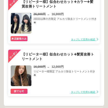
【リピーター様】似合わせカット➕カラー➕髪
質改善トリートメント
26,000円
→
16,000円
2回目以降の方限定 アルカリ除去トリートメント付き
🌟
来店顧客のみ
タップして空席を確認
【リピーター様】似合わせカット➕髪質改善ト
リートメント
16,000円
→
12,000円
リピーター様限定 アルカリ除去トリートメント付き
🌟
誰でも可
タップして空席を確認