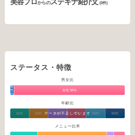
美容プロ
ステキナ紹介文
からの
(0件)
ステータス・特徴
男女比
男
性
女性 96%
4%
年齢比
データが不足しています
10代
20代
30代
40代
50代
60代
メニュー比率