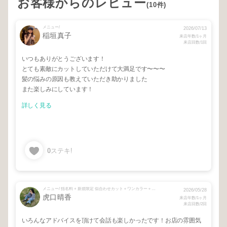
お客様からのレビュー
(10件)
メニュー/
2026/07/13
稲垣真子
来店年数/1ヶ月
来店回数/1回
いつもありがとうございます！
とても素敵にカットしていただけて大満足です〜〜〜
髪の悩みの原因も教えていただき助かりました
また楽しみにしています！
詳しく見る
0
ステキ!
メニュー/ 指名料 + 新規限定 似合わせカット＋ワンカラー＋髪質改善トリートメント
2026/05/28
虎口晴香
来店年数/1ヶ月
来店回数/2回
いろんなアドバイスを頂けて会話も楽しかったです！お店の雰囲気