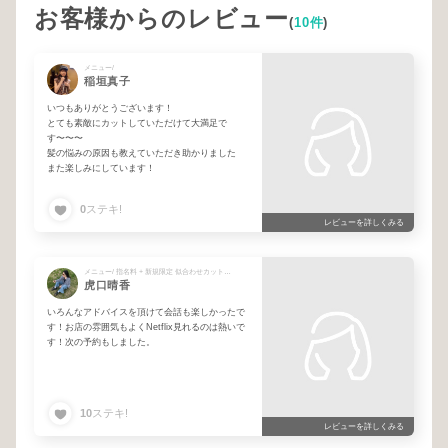
お客様からのレビュー
(
10件
)
メニュー/
稲垣真子
いつもありがとうございます！
とても素敵にカットしていただけて大満足で
す〜〜〜
髪の悩みの原因も教えていただき助かりました
また楽しみにしています！
0
ステキ!
レビューを詳しくみる
メニュー/ 指名料 + 新規限定 似合わせカット＋ワンカラー＋髪質改善トリートメント
虎口晴香
いろんなアドバイスを頂けて会話も楽しかったで
す！お店の雰囲気もよくNetflix見れるのは熱いで
す！次の予約もしました。
10
ステキ!
レビューを詳しくみる