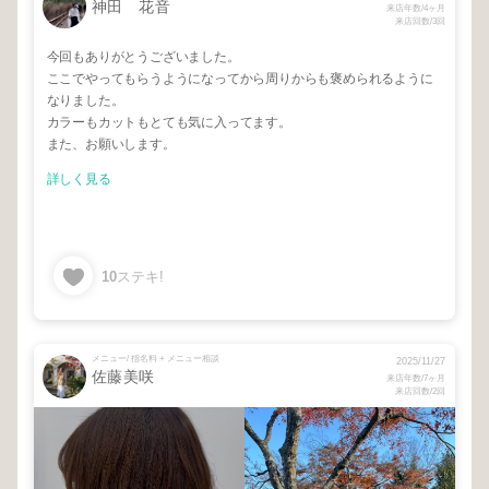
神田 花音
来店年数/4ヶ月
来店回数/3回
今回もありがとうございました。
ここでやってもらうようになってから周りからも褒められるように
なりました。
カラーもカットもとても気に入ってます。
また、お願いします。
詳しく見る
10
ステキ!
メニュー/ 指名料 + メニュー相談
2025/11/27
佐藤美咲
来店年数/7ヶ月
来店回数/2回