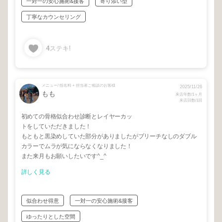
一対一の安心施術&接客
寄り添い型
丁寧なカウンセリング
4
ステキ!
メニュー/ 指名料 + 担当者ご相談のお客様
2025/11/26
もも
来店年数/1ヶ月
来店回数/1回
初めての骨格似合わせ診断とレイヤーカッ
トをしていただきました！
もともと黒染めしていた部分がありましたがブリーチなしのダブル
カラーでムラが気にならなくなりました！
また来月もお願いしたいです^_^
詳しく見る
似合わせ得意
一対一の安心施術&接客
ゆったりとした空間