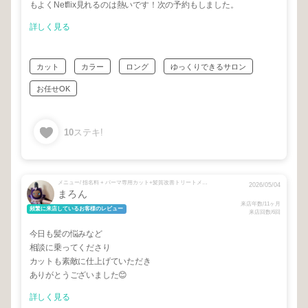
もよくNetflix見れるのは熱いです！次の予約もしました。
詳しく見る
カット
カラー
ロング
ゆっくりできるサロン
お任せOK
10
ステキ!
メニュー/ 指名料 + パーマ専用カット+髪質改善トリートメント
2026/05/04
まろん
来店年数/11ヶ月
頻繁に来店しているお客様のレビュー
来店回数/6回
今日も髪の悩みなど
相談に乗ってくださり
カットも素敵に仕上げていただき
ありがとうございました😊
詳しく見る