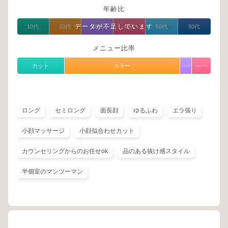
年齢比
データが不足しています
10代
20代
30代
40代
50代
60代
メニュー比率
カット
カラー
パーマ
ストレート
ロング
セミロング
面長顔
ゆるふわ
エラ張り
小顔マッサージ
小顔似合わせカット
カウンセリングからのお任せok
品のある抜け感スタイル
半個室のマンツーマン