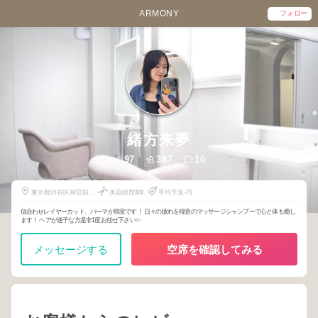
ARMONY
フォロー
緒方来夢
97
387
10
東京都渋谷区神宮前6-
美容師歴
3
年
平均予算-円
8-6
似合わせレイヤーカット、パーマが得意です！ 日々の疲れを得意のマッサージシャンプーで心と体も癒し
ます！ ヘアが迷子な方是非1度お任せ下さい✨️
メッセージする
空席を確認してみる