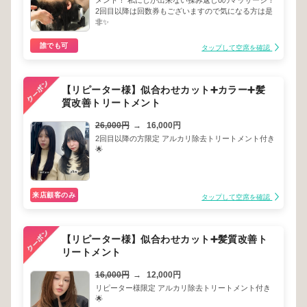
メント！ 私にしか出来ない揉み返し0のマッサージ！
2回目以降は回数券もございますので気になる方は是
非✨️
誰でも可
タップして空席を確認
【リピーター様】似合わせカット➕カラー➕髪
質改善トリートメント
26,000円
→
16,000円
2回目以降の方限定 アルカリ除去トリートメント付き
🌟
来店顧客のみ
タップして空席を確認
【リピーター様】似合わせカット➕髪質改善ト
リートメント
16,000円
→
12,000円
リピーター様限定 アルカリ除去トリートメント付き
🌟