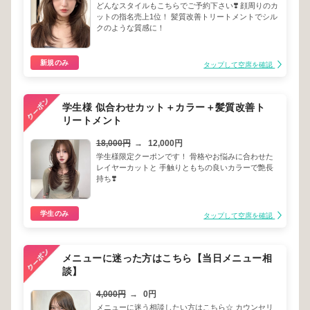
どんなスタイルもこちらでご予約下さい❣️ 顔周りのカ
ットの指名売上1位！ 髪質改善トリートメントでシル
クのような質感に！
新規のみ
タップして空席を確認
学生様 似合わせカット＋カラー＋髪質改善ト
リートメント
18,000円
→
12,000円
学生様限定クーポンです！ 骨格やお悩みに合わせた
レイヤーカットと 手触りともちの良いカラーで艶長
持ち❣️
学生のみ
タップして空席を確認
メニューに迷った方はこちら【当日メニュー相
談】
4,000円
→
0円
メニューに迷う相談したい方はこちら☆ カウンセリ