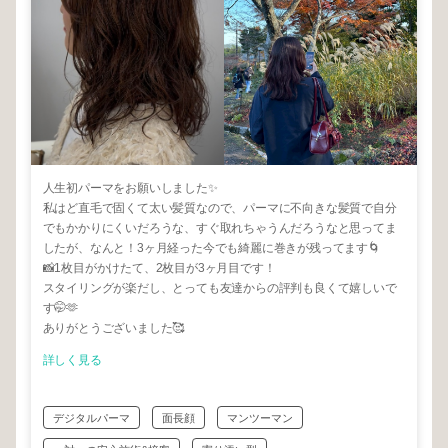
人生初パーマをお願いしました✨
私はど直毛で固くて太い髪質なので、パーマに不向きな髪質で自分
でもかかりにくいだろうな、すぐ取れちゃうんだろうなと思ってま
したが、なんと！3ヶ月経った今でも綺麗に巻きが残ってます🌀
📸1枚目がかけたて、2枚目が3ヶ月目です！
スタイリングが楽だし、とっても友達からの評判も良くて嬉しいで
す🤭🫶
ありがとうございました🥰
詳しく見る
デジタルパーマ
面長顔
マンツーマン