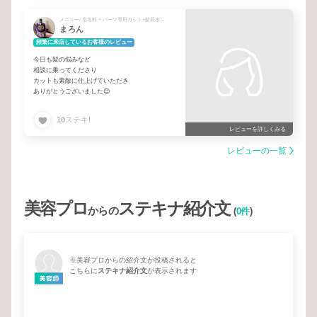
メニュー/ 指名料 + パーマ専用カット+髪質改善トリートメント
まろん
頻繁に来店しているお客様のレビュー
今日も髪の悩みなど
相談に乗ってくださり
カットも素敵に仕上げていただき
ありがとうございました😊
10
ステキ!
レビューを詳しくみる
レビューの一覧
美容プロ
ステキナ紹介文
からの
(
0件
)
※美容プロからの紹介文が投稿されると
こちらに
ステキナ紹介文
が表示されます