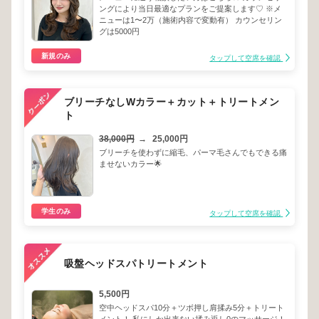
ングにより当日最適なプランをご提案します♡ ※メ
ニューは1〜2万（施術内容で変動有） カウンセリン
グは5000円
新規のみ
タップして空席を確認
ブリーチなしWカラー＋カット＋トリートメン
ト
38,000円
→
25,000円
ブリーチを使わずに縮毛、パーマ毛さんでもできる痛
ませないカラー🌟
学生のみ
タップして空席を確認
吸盤ヘッドスパトリートメント
5,500円
空中ヘッドスパ10分＋ツボ押し肩揉み5分＋トリート