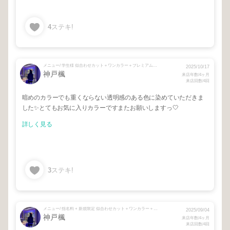
4
ステキ!
メニュー/ 学生様 似合わせカット＋ワンカラー＋プレミアムトリートメント
2025/10/17
神戸楓
来店年数/4ヶ月
来店回数/4回
暗めのカラーでも重くならない透明感のある色に染めていただきま
した✨とてもお気に入りカラーですまたお願いしますっ🤍
詳しく見る
3
ステキ!
メニュー/ 指名料 + 新規限定 似合わせカット＋ワンカラー＋髪質改善トリートメント
2025/09/04
神戸楓
来店年数/4ヶ月
来店回数/4回