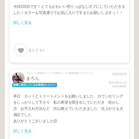
今回2回目です！とてもかわいい切りっぱなしボブにしていただきま
した！カラーも写真通りでお気に入りですまたお願いしますっ！！
詳しく見る
2
ステキ!
メニュー/ 指名料 + パーマ専用カット+髪質改善トリートメント
2025/06/09
まろん
来店年数/11ヶ月
頻繁に来店しているお客様のレビュー
来店回数/6回
本日 カットとトリートメントをお願いしました カウンセリング
をしっかりして下さり 私の希望を聞き出していただき 乾かし
方 お手入れ方法など 沢山教えていただきました 仕上がりも大
満足でした
ありがとうございました😊
詳しく見る