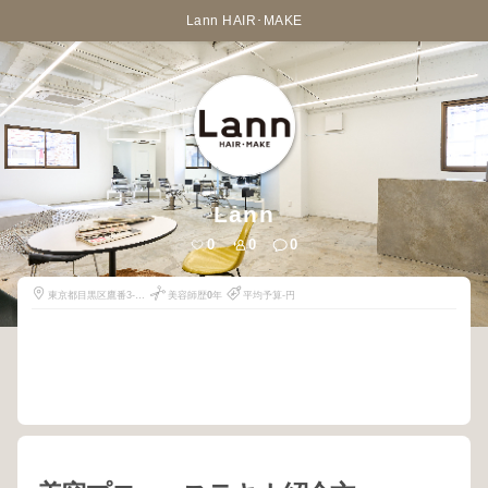
Lann HAIR･MAKE
Lann
0
0
0
東京都目黒区鷹番3-8-
美容師歴
0
年
平均予算-円
10