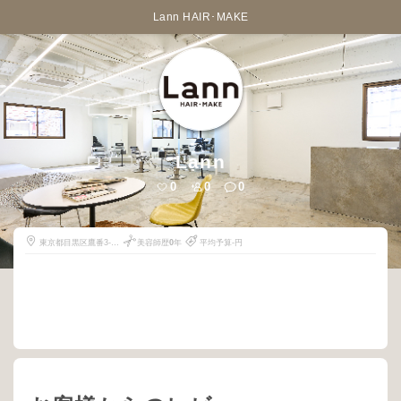
Lann HAIR･MAKE
Lann
0
0
0
東京都目黒区鷹番3-8-
美容師歴
0
年
平均予算-円
10