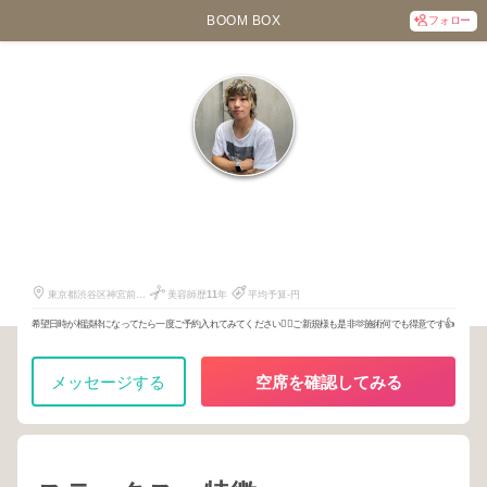
BOOM BOX
フォロー
瀬川 友
271
3525
446
東京都渋谷区神宮前4-
美容師歴
11
年
平均予算-円
26-27細井ビル
希望日時が相談枠になってたら一度ご予約入れてみてください🙇‍♂️ご新規様も是非🫶施術何でも得意です👍
メッセージする
空席を確認してみる