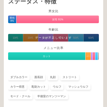
ステータス・特徴
男女比
男性
女性 91%
9%
年齢比
データが不足しています
10代
20代
30代
40代
50代
60代
メニュー比率
カット
カラー
ダブルカラー
面長顔
丸顔
ストリート
カラー得意
彫刻カット
ウルフ
マッシュウルフ
モード・クール
半個室のマンツーマン