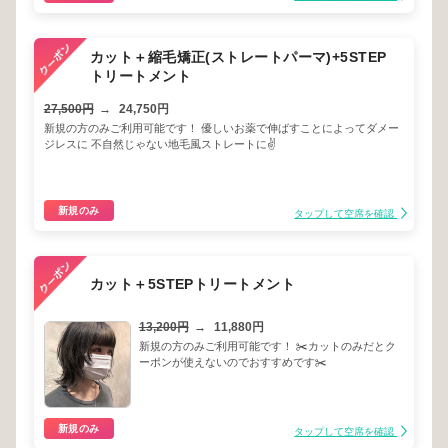
カット＋縮毛矯正(ストレートパーマ)+5STEP
トリートメント
27,500円
→
24,750円
新規の方のみご利用可能です！ 優しいお薬で伸ばすことによってダメー
ジレスに 不自然じゃない地毛風ストレートに✌️
新規のみ
タップして空席を確認
カット＋5STEPトリートメント
13,200円
→
11,880円
新規の方のみご利用可能です！ ✂️カットのみだとク
ーポンが使えないのでおすすめです✂️
新規のみ
タップして空席を確認