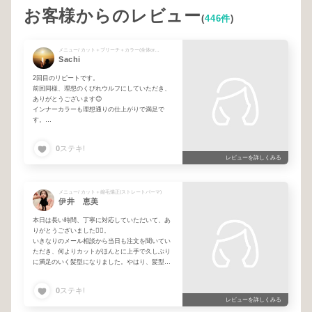
お客様からのレビュー
(
446件
)
メニュー/ カット＋ブリーチ＋カラー(全体orリタッチ)
Sachi
2回目のリピートです。
前回同様、理想のくびれウルフにしていただき、
ありがとうございます😊
インナーカラーも理想通りの仕上がりで満足で
す。
おばさんですが、これからもお願いしたいと思い
ます。
0
ステキ!
レビューを詳しくみる
メニュー/ カット＋縮毛矯正(ストレートパーマ)
伊井 恵美
本日は長い時間、丁寧に対応していただいて、あ
りがとうございました🙇‍♀️。
いきなりのメール相談から当日も注文を聞いてい
ただき、何よりカットがほんとに上手で久しぶり
に満足のいく髪型になりました。やはり、髪型っ
て大事ですね！テンション上がりました！
0
ステキ!
ずっと美容院迷子になっていたので、とても嬉し
レビューを詳しくみる
いです。