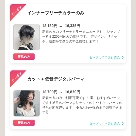
インナーブリーチカラーのみ
18,150円
→
16,335円
新規の方のブリーチカラーメニューです！ シャンプ
ー料金2200円込みの価格です。 デザイン、リタッ
チ、履歴等で多少の料金前後します！
新規のみ
タップして空席を確認
カット＋低音デジタルパーマ
18,700円
→
16,830円
新規の方のみご利用可能です！ 瀬川おすすめパーマ
です！通常のパーマよりセットのしやすさ、パーマの
持ちが断然違います！ゆるふわ〜強めまで調整できま
す✌️
新規のみ
タップして空席を確認