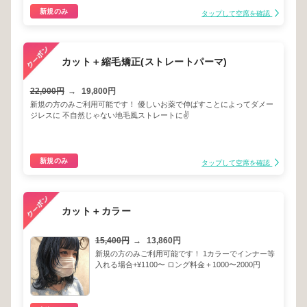
新規のみ
タップして空席を確認
カット＋縮毛矯正(ストレートパーマ)
22,000円
→
19,800円
新規の方のみご利用可能です！ 優しいお薬で伸ばすことによってダメー
ジレスに 不自然じゃない地毛風ストレートに✌️
新規のみ
タップして空席を確認
カット＋カラー
15,400円
→
13,860円
新規の方のみご利用可能です！ 1カラーでインナー等
入れる場合+¥1100〜 ロング料金＋1000〜2000円