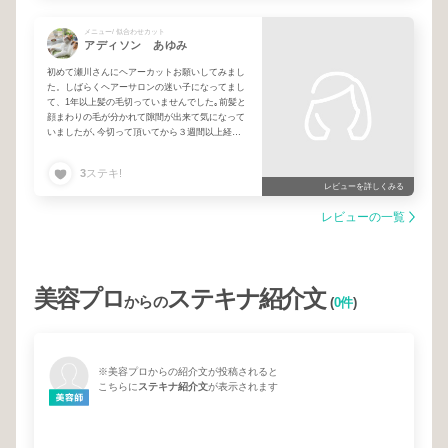
また、ぜひ宜しくお願いします🙇‍♀️。
メニュー/ 似合わせカット
アディソン あゆみ
初めて瀬川さんにヘアーカットお願いしてみまし
た。しばらくヘアーサロンの迷い子になってまし
て、1年以上髪の毛切っていませんでした｡前髪と
顔まわりの毛が分かれて隙間が出来て気になって
いましたが､今切って頂いてから３週間以上経ち
ましたが隙間できず、顔まわりラインが思い通り
です｡全体的なヘアースタイルも大変気に入って
3
ステキ!
ます。ありがとうございました｡
レビューを詳しくみる
レビューの一覧
美容プロ
ステキナ紹介文
からの
(
0件
)
※美容プロからの紹介文が投稿されると
こちらに
ステキナ紹介文
が表示されます