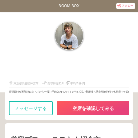
BOOM BOX
フォロー
瀬川 友
271
3526
446
東京都渋谷区神宮前4-
美容師歴
11
年
平均予算-円
26-27細井ビル
希望日時が相談枠になってたら一度ご予約入れてみてください🙇‍♂️ご新規様も是非🫶施術何でも得意です👍
メッセージする
空席を確認してみる