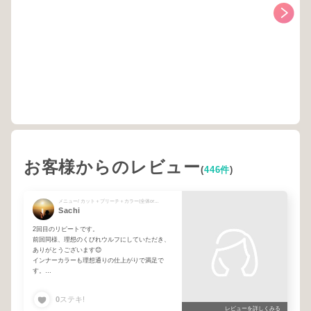
お客様からのレビュー
(
446件
)
メニュー/ カット＋ブリーチ＋カラー(全体orリタッチ)
Sachi
2回目のリピートです。
前回同様、理想のくびれウルフにしていただき、
ありがとうございます😊
インナーカラーも理想通りの仕上がりで満足で
す。
おばさんですが、これからもお願いしたいと思い
ます。
0
ステキ!
レビューを詳しくみる