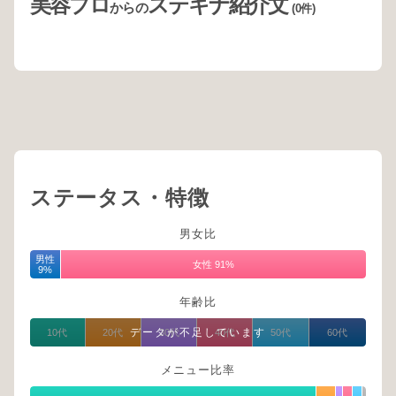
美容プロ
ステキナ紹介文
からの
(0件)
ステータス・特徴
男女比
男性
女性 91%
9%
年齢比
データが不足しています
10代
20代
30代
40代
50代
60代
メニュー比率