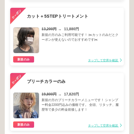
カット＋5STEPトリートメント
13,200円
→
11,880円
新規の方のみご利用可能です！ ✂️カットのみだとク
ーポンが使えないのでおすすめです✂️
新規のみ
タップして空席を確認
ブリーチカラーのみ
19,800円
→
17,820円
新規の方のブリーチカラーメニューです！ シャンプ
ー料金2200円込みの価格です。 全頭、リタッチ、履
歴等で多少の料金前後します！
新規のみ
タップして空席を確認