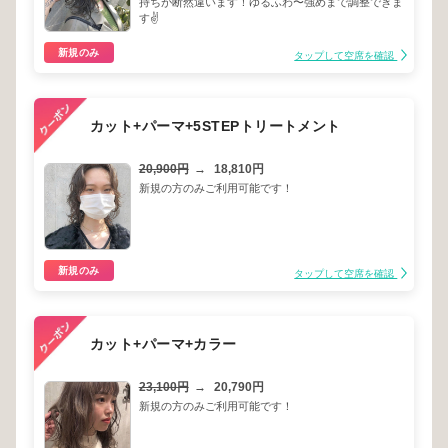
持ちが断然違います！ゆるふわ〜強めまで調整できま
す✌️
新規のみ
タップして空席を確認
カット+パーマ+5STEPトリートメント
20,900円
→
18,810円
新規の方のみご利用可能です！
新規のみ
タップして空席を確認
カット+パーマ+カラー
23,100円
→
20,790円
新規の方のみご利用可能です！