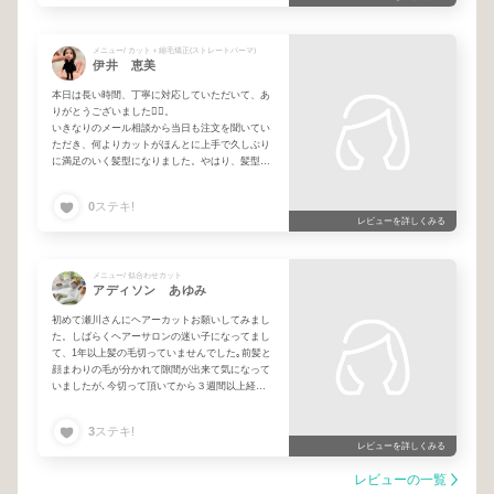
メニュー/ カット＋縮毛矯正(ストレートパーマ)
伊井 恵美
本日は長い時間、丁寧に対応していただいて、あ
りがとうございました🙇‍♀️。
いきなりのメール相談から当日も注文を聞いてい
ただき、何よりカットがほんとに上手で久しぶり
に満足のいく髪型になりました。やはり、髪型っ
て大事ですね！テンション上がりました！
0
ステキ!
ずっと美容院迷子になっていたので、とても嬉し
レビューを詳しくみる
いです。
また、ぜひ宜しくお願いします🙇‍♀️。
メニュー/ 似合わせカット
アディソン あゆみ
初めて瀬川さんにヘアーカットお願いしてみまし
た。しばらくヘアーサロンの迷い子になってまし
て、1年以上髪の毛切っていませんでした｡前髪と
顔まわりの毛が分かれて隙間が出来て気になって
いましたが､今切って頂いてから３週間以上経ち
ましたが隙間できず、顔まわりラインが思い通り
です｡全体的なヘアースタイルも大変気に入って
3
ステキ!
ます。ありがとうございました｡
レビューを詳しくみる
レビューの一覧