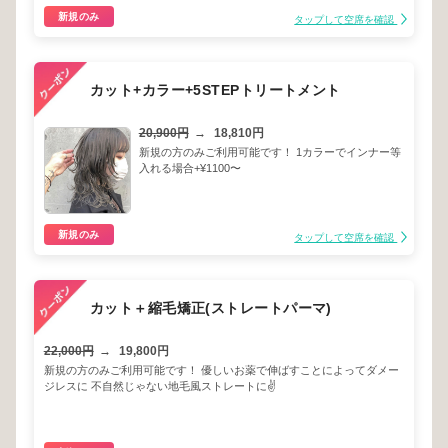
新規のみ
タップして空席を確認
カット+カラー+5STEPトリートメント
20,900円
→
18,810円
新規の方のみご利用可能です！ 1カラーでインナー等
入れる場合+¥1100〜
新規のみ
タップして空席を確認
カット＋縮毛矯正(ストレートパーマ)
22,000円
→
19,800円
新規の方のみご利用可能です！ 優しいお薬で伸ばすことによってダメー
ジレスに 不自然じゃない地毛風ストレートに✌️