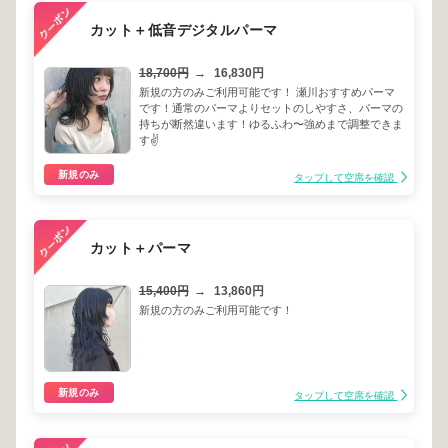
カット＋低音デジタルパーマ
18,700円
→
16,830円
新規の方のみご利用可能です！ 瀬川おすすめパーマ
です！通常のパーマよりセットのしやすさ、パーマの
持ちが断然違います！ゆるふわ〜強めまで調整できま
す✌️
新規のみ
タップして空席を確認
カット＋パーマ
15,400円
→
13,860円
新規の方のみご利用可能です！
新規のみ
タップして空席を確認