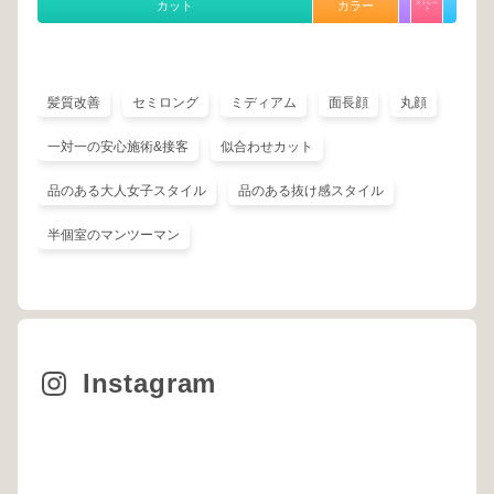
カット
カラー
ストレー
ト
髪質改善
セミロング
ミディアム
面長顔
丸顔
一対一の安心施術&接客
似合わせカット
品のある大人女子スタイル
品のある抜け感スタイル
半個室のマンツーマン
Instagram