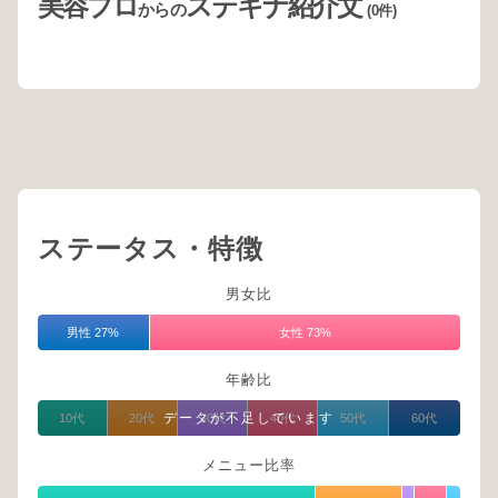
美容プロ
ステキナ紹介文
からの
(0件)
ステータス・特徴
男女比
男性 27%
女性 73%
年齢比
データが不足しています
10代
20代
30代
40代
50代
60代
メニュー比率