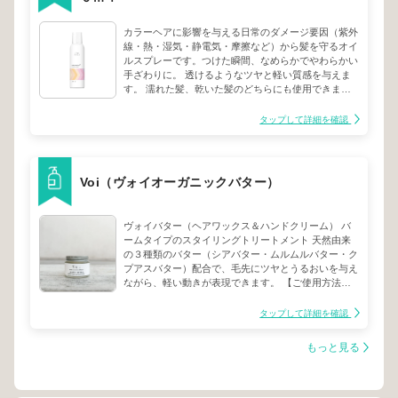
カラーヘアに影響を与える日常のダメージ要因（紫外
線・熱・湿気・静電気・摩擦など）から髪を守るオイ
ルスプレーです。つけた瞬間、なめらかでやわらかい
手ざわりに。 透けるようなツヤと軽い質感を与えま
す。 濡れた髪、乾いた髪のどちらにも使用できま
す。
タップして詳細を確認
Voi（ヴォイオーガニックバター）
ヴォイバター（ヘアワックス＆ハンドクリーム） バ
ームタイプのスタイリングトリートメント 天然由来
の３種類のバター（シアバター・ムルムルバター・ク
プアスバター）配合で、毛先にツヤとうるおいを与え
ながら、軽い動きが表現できます。 【ご使用方法】
適量を手の平に取り、よく伸ばしてオイル状にしてか
らスタイリングしてください。手に残ったスタイリン
タップして詳細を確認
グ剤は保湿のハンドクリームとしてもお使い頂けま
す。 【内容量】 48g 【香り】 柑橘系
もっと見る