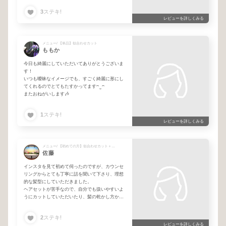
3
ステキ!
正直、インスタでよく見る「似合わせ」という言
レビューを詳しくみる
葉は半信半疑でしたが、実際に施術を受けてみる
と、髪質や骨格をしっかり見ながらデザインして
くださっていることが伝わり、とても信頼できま
した。
メニュー/ 【単品】似合わせカット
ももか
技術も丁寧で、仕上がりにも大満足です。
今日も綺麗にしていただいてありがとうございま
不器用な私に合わせて簡単なスタイリングの仕方
す！
も教えて下さいました！
いつも曖昧なイメージでも、すごく綺麗に形にし
フリーランスの美容師さんにお願いするのは初め
てくれるのでとてもたすかってます‎ᴖ ̫ ᴖ
てでしたが、またぜひお願いしたいと思える素敵
またおねがいします🎶
な美容師さんでした。
1
ステキ!
レビューを詳しくみる
メニュー/ 【初めての方】似合わせカット＋髪質改善トリートメント
佐藤
インスタを見て初めて伺ったのですが、カウンセ
リングからとても丁寧に話を聞いて下さり、理想
的な髪型にしていただきました。
ヘアセットが苦手なので、自分でも扱いやすいよ
うにカットしていただいたり、髪の乾かし方から
セットの方法まで教えていただいたりしてとても
助かりました……！
2
ステキ!
トリートメントで髪もさらさらつやつやになって
レビューを詳しくみる