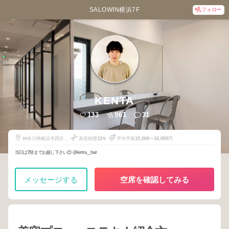
SALOWIN横浜7F
フォロー
KENTA
133
961
31
神奈川県横浜市西区南
美容師歴
12
年
平均予算
15,000
〜
16,000
円
幸二丁目5-3 AHC
minamisaiwai7F
当日は7階までお越し下さい😊 @kenta__hair
メッセージする
空席を確認してみる