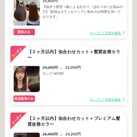
30,800円
【似合う髪型＋癖による広がり・ぼわつきにお悩みの
方】 初回はカウンセリングに長めのお時間を頂いて
おります。
新規のみ
タップして空席を確認
【２ヶ月以内】似合わせカット＋髪質改善カラ
ー
24,200円
→
22,000円
ロング+¥2200
来店顧客のみ
タップして空席を確認
【２ヶ月以内】似合わせカット＋プレミアム髪
質改善カラー
26,400円
→
24,200円