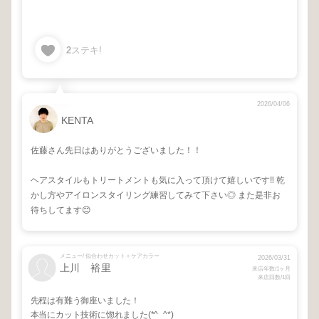
2
ステキ!
2026/04/06
KENTA
佐藤さん先日はありがとうございました！！
ヘアスタイルもトリートメントも気に入って頂けて嬉しいです‼️ 乾
かし方やアイロンスタイリング練習してみて下さい◎ また是非お
待ちしてます😊
メニュー/ 似合わせカット＋ケアカラー
2026/03/31
上川 裕里
来店年数/1ヶ月
来店回数/1回
先程は有難う御座いました！
本当にカット技術に惚れました(*^_^*)