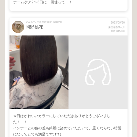
ホームケア2〜3日に一回使って！！
メニュー/ 髪質改善color（ultowa）
2023/09/20
岡野桃花
来店年数/4ヶ月
来店回数/4回
今日はかわいいカラーにしていただきありがとうございまし
た！！！
インナーとの色の差も綺麗に染めていただいて、重くならない暗髪
になってとても満足です( т т )