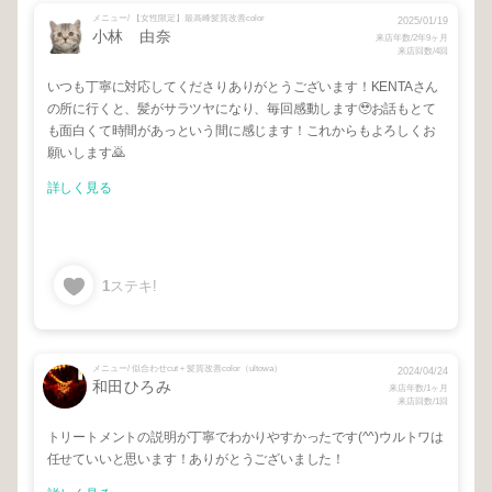
メニュー/ 【女性限定】最高峰髪質改善color
2025/01/19
小林 由奈
来店年数/2年9ヶ月
来店回数/4回
いつも丁寧に対応してくださりありがとうございます！KENTAさん
の所に行くと、髪がサラツヤになり、毎回感動します🥹お話もとて
も面白くて時間があっという間に感じます！これからもよろしくお
願いします🙇
詳しく見る
1
ステキ!
メニュー/ 似合わせcut＋髪質改善color（ultowa）
2024/04/24
和田ひろみ
来店年数/1ヶ月
来店回数/1回
トリートメントの説明が丁寧でわかりやすかったです(^^)ウルトワは
任せていいと思います！ありがとうございました！