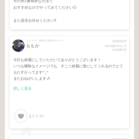
今の所1番簡単な方法で
おすすめなのでやってみてください◎
また是非お任せください‼️
メニュー/ 【単品】似合わせカット
2026/06/25
ももか
来店年数/1年11ヶ月
来店回数/7回
今日も綺麗にしていただいてありがとうございます！
いつも曖昧なイメージでも、すごく綺麗に形にしてくれるのでとて
もたすかってます‎ᴖ ̫ ᴖ
またおねがいします🎶
詳しく見る
1
ステキ!