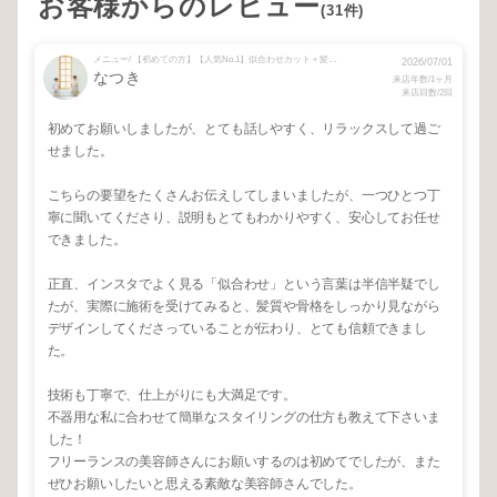
お客様からのレビュー
(31件)
メニュー/ 【初めての方】【人気No.1】似合わせカット＋髪質改善カラー
2026/07/01
なつき
来店年数/1ヶ月
来店回数/2回
初めてお願いしましたが、とても話しやすく、リラックスして過ご
せました。
こちらの要望をたくさんお伝えしてしまいましたが、一つひとつ丁
寧に聞いてくださり、説明もとてもわかりやすく、安心してお任せ
できました。
正直、インスタでよく見る「似合わせ」という言葉は半信半疑でし
たが、実際に施術を受けてみると、髪質や骨格をしっかり見ながら
デザインしてくださっていることが伝わり、とても信頼できまし
た。
技術も丁寧で、仕上がりにも大満足です。
不器用な私に合わせて簡単なスタイリングの仕方も教えて下さいま
した！
フリーランスの美容師さんにお願いするのは初めてでしたが、また
ぜひお願いしたいと思える素敵な美容師さんでした。