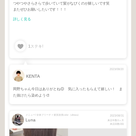
つやつやさらさらで歩いていて髪がなびくのが嬉しいです笑
またぜひお願いしたいです！！！
詳しく見る
1
ステキ!
2023/09/20
KENTA
岡野ちゃん今日はありがとね😊 気に入ったもらえて嬉しい！ ま
た抜けたら染めよう🎨
メニュー/ 全体ブリーチ + 髪質改善color（ultowa）
2023/08/31
Luna
来店年数/1ヶ月
来店回数/2回