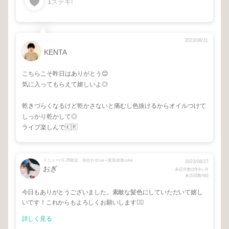
1
ステキ!
2023/08/31
KENTA
こちらこそ昨日はありがとう😊
気に入ってもらえて嬉しいよ◎
乾きづらくなるけど乾かさないと痛むし色抜けるからオイルつけて
しっかり乾かして◎
ライブ楽しんで🇰🇷
メニュー/ U-25限定 似合わせcut＋髪質改善color
2023/08/27
おぎ
来店年数/2年9ヶ月
来店回数/9回
今日もありがとうございました。素敵な髪色にしていただいて嬉し
いです！これからもよろしくお願いします🙇‍♀️
詳しく見る