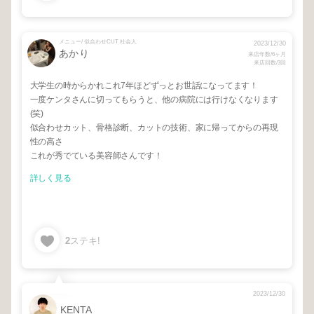
メニュー/ 似合わせCUT 社会人
2023/12/30
あかり
来店年数/6ヶ月
来店回数/3回
大学生の時からかれこれ7年ほどずっとお世話になってます！
一度ケンタさんに切ってもらうと、他の病院には行けなくなります
(笑)
似合わせカット、骨格診断、カットの技術、家に帰ってからの再現
性の高さ
これが秀でている美容師さんです！
詳しく見る
2
ステキ!
2023/12/30
KENTA