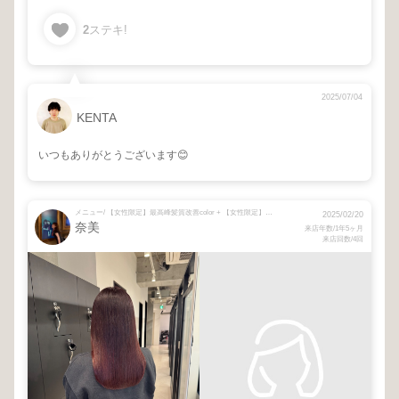
2
ステキ!
2025/07/04
KENTA
いつもありがとうございます😊
メニュー/ 【女性限定】最高峰髪質改善color + 【女性限定】＋似合わせcut（髪質改善に＋の方限定）
2025/02/20
奈美
来店年数/1年5ヶ月
来店回数/4回