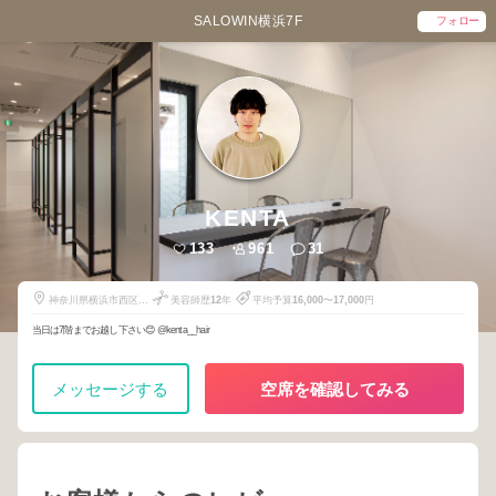
SALOWIN横浜7F
フォロー
KENTA
133
961
31
神奈川県横浜市西区南
美容師歴
12
年
平均予算
16,000
〜
17,000
円
幸二丁目5-3 AHC
minamisaiwai7F
当日は7階までお越し下さい😊 @kenta__hair
メッセージする
空席を確認してみる