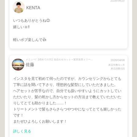
2026/06/25
KENTA
いつもありがとうね😊
嬉しい☺️‼️
軽いボブ楽しんで👍
メニュー/ 【初めての方】似合わせカット＋髪質改善トリートメント
2026/04/06
佐藤
来店年数/1ヶ月
来店回数/1回
インスタを見て初めて伺ったのですが、カウンセリングからとても
丁寧に話を聞いて下さり、理想的な髪型にしていただきました。
ヘアセットが苦手なので、自分でも扱いやすいようにカットしてい
ただいたり、髪の乾かし方からセットの方法まで教えていただいた
りしてとても助かりました……！
トリートメントで髪もさらさらつやつやになってとても嬉しかった
です！
またぜひよろしくお願いします！
詳しく見る