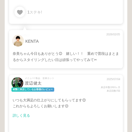
1
ステキ!
2026/02/05
KENTA
奈美ちゃん今日もありがとう😊 嬉しい！！ 重めで普段はまとま
るからスタイリングしたい日は頑張ってやってみて✂︎
メニュー/ 単品 全体カット
2025/07/04
渡辺健太
来店年数/1年0ヶ月
頻繁に来店しているお客様のレビュー
来店回数/7回
いつも大満足の仕上がりにしてもらってます😊
これからもよろしくお願いします😊
詳しく見る