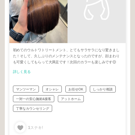
初めてのウルトワトリートメント、とてもサラサラになり驚きまし
た！そして、久しぶりのメンテナンスとなったのですが、顔まわり
も可愛くしてもらって大満足です！次回のカラーも楽しみです😊
詳しく見る
マンツーマン
オシャレ
お任せOK
しっかり相談
一対一の安心施術&接客
アットホーム
丁寧なカウンセリング
1
ステキ!