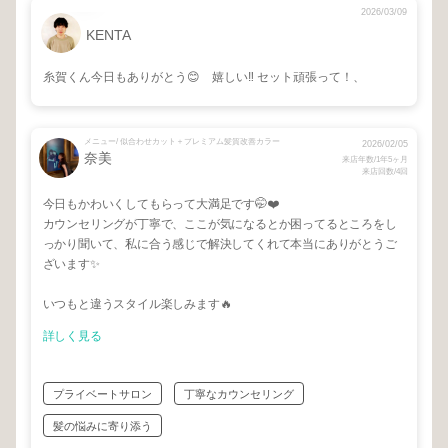
2026/03/09
KENTA
糸賀くん今日もありがとう😊 嬉しい‼️ セット頑張って！、
メニュー/ 似合わせカット＋プレミアム髪質改善カラー
2026/02/05
奈美
来店年数/1年5ヶ月
来店回数/4回
今日もかわいくしてもらって大満足です🤭❤️
カウンセリングが丁寧で、ここが気になるとか困ってるところをし
っかり聞いて、私に合う感じで解決してくれて本当にありがとうご
ざいます✨
いつもと違うスタイル楽しみます🔥
詳しく見る
プライベートサロン
丁寧なカウンセリング
髪の悩みに寄り添う