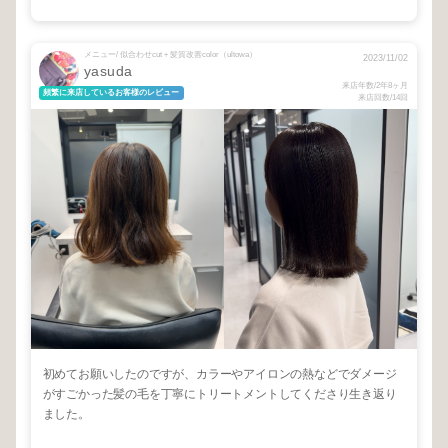
メニュー/ 似合わせcut＋髪質改善color（ultowa）
2023/11/02
yasuda
来店年数/2年8ヶ月
頻繁に来店しているお客様のレビュー
来店回数/14回
初めてお願いしたのですが、カラーやアイロンの熱などでダメージ
がすごかった髪の毛を丁寧にトリートメントしてくださり生き返り
ました。