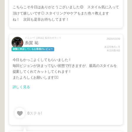
こちらこそ今日はありがとうございました😊 スタイル気に入って
頂けて嬉しいです◎ スタイリングやケアもまた色々教えます
ね！ 次回も是非お待ちしてます！
メニュー/ 【単品】似合わせカット
2026/03/09
糸賀 祐
来店年数/5ヶ月
頻繁に来店しているお客様のレビュー
来店回数/4回
今日もかっこよくしてもらいました！
毎回ビジョンが決まってない状態で行きますが、最高のスタイルを
提案してくれてカットしてくれます！
またよろしくお願いします🙇‍♀️
詳しく見る
0
ステキ!