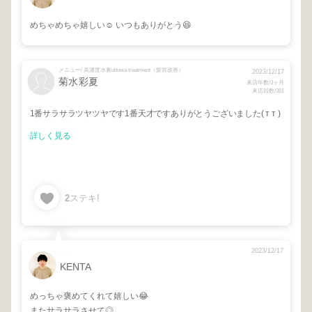
めちゃめちゃ嬉しい☺️ いつもありがとう😆
メニュー/ 高濃度水素ultowa treatment（髪質改善）
2023/12/17
菊水彩夏
来店年数/3ヶ月
来店回数/3回
1番サラサラツヤツヤです1番天才ですありがとうございました‪( т т )‬
詳しく見る
2
ステキ!
2023/12/17
KENTA
めっちゃ褒めてくれて嬉しい😂
またサラサラさせて◎