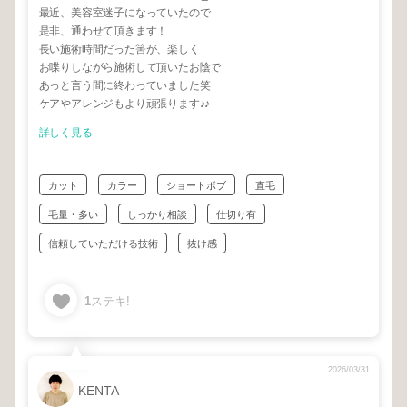
最近、美容室迷子になっていたので
是非、通わせて頂きます！
長い施術時間だった筈が、楽しく
お喋りしながら施術して頂いたお陰で
あっと言う間に終わっていました笑
ケアやアレンジもより頑張ります♪♪
詳しく見る
カット
カラー
ショートボブ
直毛
毛量・多い
しっかり相談
仕切り有
信頼していただける技術
抜け感
1
ステキ!
2026/03/31
KENTA