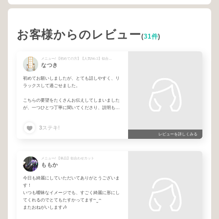
お客様からのレビュー
(
31件
)
メニュー/ 【初めての方】【人気No.1】似合わせカット＋髪質改善カラー
なつき
初めてお願いしましたが、とても話しやすく、リ
ラックスして過ごせました。
こちらの要望をたくさんお伝えしてしまいました
が、一つひとつ丁寧に聞いてくださり、説明もと
てもわかりやすく、安心してお任せできました。
3
ステキ!
正直、インスタでよく見る「似合わせ」という言
レビューを詳しくみる
葉は半信半疑でしたが、実際に施術を受けてみる
と、髪質や骨格をしっかり見ながらデザインして
くださっていることが伝わり、とても信頼できま
した。
メニュー/ 【単品】似合わせカット
ももか
技術も丁寧で、仕上がりにも大満足です。
今日も綺麗にしていただいてありがとうございま
不器用な私に合わせて簡単なスタイリングの仕方
す！
も教えて下さいました！
いつも曖昧なイメージでも、すごく綺麗に形にし
フリーランスの美容師さんにお願いするのは初め
てくれるのでとてもたすかってます‎ᴖ ̫ ᴖ
てでしたが、またぜひお願いしたいと思える素敵
またおねがいします🎶
な美容師さんでした。