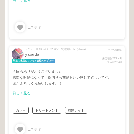
詳しく見る
1
ステキ!
メニュー/ 顔周りcut + U-25限定 髪質改善color（ultowa）
2024/01/05
yasuda
来店年数/2年8ヶ月
頻繁に来店しているお客様のレビュー
来店回数/14回
今回もありがとうございました！
素敵な暗髪になって、顔周りも前髪もいい感じで嬉しいです。
またよろしくお願いします…！
詳しく見る
カラー
トリートメント
前髪カット
1
ステキ!