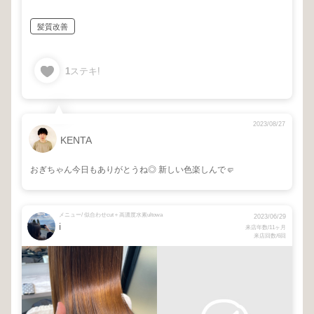
髪質改善
1
ステキ!
2023/08/27
KENTA
おぎちゃん今日もありがとうね◎ 新しい色楽しんで🤛
メニュー/ 似合わせcut＋高濃度水素ultowa
2023/06/29
i
来店年数/11ヶ月
来店回数/6回