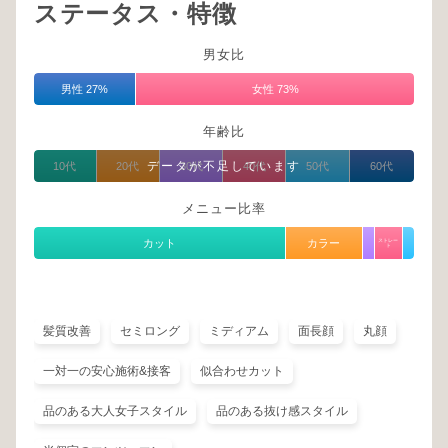
ステータス・特徴
男女比
男性 27%
女性 73%
年齢比
データが不足しています
10代
20代
30代
40代
50代
60代
メニュー比率
カット
カラー
ストレー
ト
髪質改善
セミロング
ミディアム
面長顔
丸顔
一対一の安心施術&接客
似合わせカット
品のある大人女子スタイル
品のある抜け感スタイル