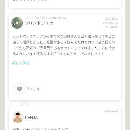
メニュー/ 似合わせcut＋高濃度水素ultowa
2023/12/13
ブロンドジェケ
来店年数/1ヶ月
来店回数/1回
カットのテクニックが今までの美容師さんと全く違う感じで本当に
凄くて感動しました。毛量が多くて悩んでたけどカット後は軽くな
ってたし私好みに雰囲気のあるカットにしてくれました。また行け
るようにバイト頑張ります(^ ^)ありがとうございました！！
詳しく見る
2
ステキ!
2023/12/13
KENTA
今日は任せてくれてありがとうね😆