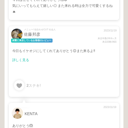
気にいってもらえて嬉しい◎ また来れる時は全力で可愛くするね
🔥
メニュー/ 似合わせCUT 社会人
2023/11/19
佐藤邦彦
来店年数/2年8ヶ月
頻繁に来店しているお客様のレビュー
来店回数/36回
今日もイケオジにしてくれてありがとう😊また来るよ‼️
詳しく見る
2
ステキ!
2023/11/19
KENTA
ありがとう🙆