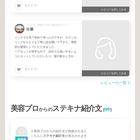
1
ステキ!
レビューを詳しくみる
メニュー/ 【初めての方】似合わせカット＋髪質改善トリートメント
佐藤
インスタを見て初めて伺ったのですが、カウンセ
リングからとても丁寧に話を聞いて下さり、理想
的な髪型にしていただきました。
ヘアセットが苦手なので、自分でも扱いやすいよ
うにカットしていただいたり、髪の乾かし方から
セットの方法まで教えていただいたりしてとても
助かりました……！
2
ステキ!
トリートメントで髪もさらさらつやつやになって
レビューを詳しくみる
とても嬉しかったです！
またぜひよろしくお願いします！
レビューの一覧
美容プロ
ステキナ紹介文
からの
(
0件
)
※美容プロからの紹介文が投稿されると
こちらに
ステキナ紹介文
が表示されます