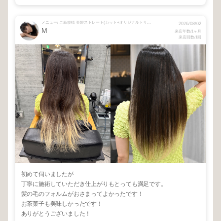
メニュー/ ご新規様 美髪ストレート(カット+オリジナルトリートメント込)
2026/08/02
M
来店年数/1ヶ月
来店回数/1回
初めて伺いましたが
丁寧に施術していただき仕上がりもとっても満足です。
髪の毛のフォルムがおさまってよかったです！
お茶菓子も美味しかったです！
ありがとうございました！