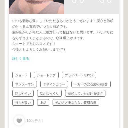
いつも素敵な髪にしていただきありがとうございます！安心と信頼
のとぅるん質感でいつも大満足です。
髪が広がりがちな人は絶対行って損はないと思います。パサパサに
ならずうまくまとまるので、QOL爆上がりです。
ショートでもおススメです！
今後ともよろしくお願いします(^^)
詳しく見る
ショート
ショートボブ
プライベートサロン
マンツーマン
デザインカラー
一対一の安心施術&接客
話しやすい
話がゆっくり
信頼していただける技術
持ちが良い
上品
他の方と重ならない貸切営業
10
ステキ!