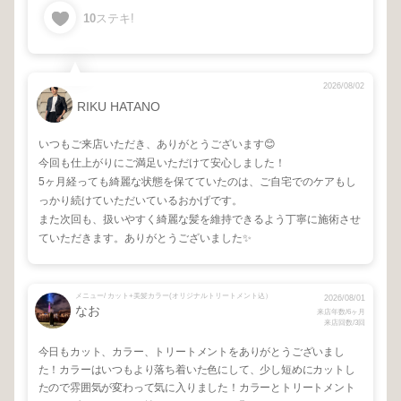
10
ステキ!
2026/08/02
RIKU HATANO
いつもご来店いただき、ありがとうございます😊
今回も仕上がりにご満足いただけて安心しました！
5ヶ月経っても綺麗な状態を保てていたのは、ご自宅でのケアもし
っかり続けていただいているおかげです。
また次回も、扱いやすく綺麗な髪を維持できるよう丁寧に施術させ
ていただきます。ありがとうございました✨
メニュー/ カット+美髪カラー(オリジナルトリートメント込）
2026/08/01
なお
来店年数/6ヶ月
来店回数/3回
今日もカット、カラー、トリートメントをありがとうございまし
た！カラーはいつもより落ち着いた色にして、少し短めにカットし
たので雰囲気が変わって気に入りました！カラーとトリートメント