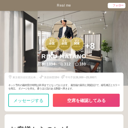
Real me
フォロー
3
3
2
+8
全国
全国
関東
2026
6
2026
5
2026
3
年
月
年
月
年
月
RIKU HATANO
1894
312
180
東京都渋谷区恵比寿西
美容師歴
15
年
平均予算
28,000
〜
29,000
円
2-2-5
ネット予約の最終受付時間は18:30までとなっております。 最先端の薬剤と美髪設計で、縮毛矯正とカラー
を両立。 ダメージを抑え、通うほど品のある艶髪へ導きます。
メッセージする
空席を確認してみる