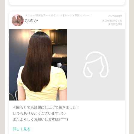
メニュー/ 美髪カラー + ポイントストレート + 美髪ストレート(カット+トリートメント込)
2026/07/28
ひめか
来店年数/2年2ヶ月
来店回数/5回
今回もとても綺麗に仕上げて頂きました！
いつもありがとうございます⸜🌷︎⸝‍
またよろしくお願いします🙇‍♀️(*^^*)
詳しく見る