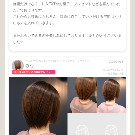
施術だけでなく、U-NEXTやお菓子、プレゼントなども喜んでいた
だけて何よりです。
これからも技術はもちろん、快適に過ごしていただける空間づくり
にも力を入れていきます。
またお会いできるのを楽しみにしております！ありがとうございま
した✨
メニュー/ 美髪ストレート(カット+オリジナルトリートメント込)
2026/07/13
みな
来店年数/5年1ヶ月
長く来店しているお客様のレビュー
来店回数/13回