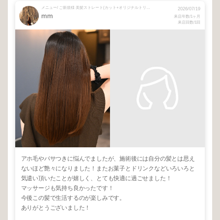
メニュー/ ご新規様 美髪ストレート(カット+オリジナルトリートメント込)
2026/07/19
mm
来店年数/1ヶ月
来店回数/1回
アホ毛やパサつきに悩んでましたが、施術後には自分の髪とは思え
ないほど艶々になりました！またお菓子とドリンクなどいろいろと
気遣い頂いたことが嬉しく、とても快適に過ごせました！
マッサージも気持ち良かったです！
今後この髪で生活するのが楽しみです。
ありがとうございました！