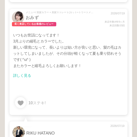
メニュー/ 美髪カラー + 美髪ストレート(カット+トリートメント込)
2026/07/19
おみず
来店年数/4年9ヶ月
長く来店しているお客様のレビュー
来店回数/15回
いつもお世話になってます！
3月ぶりの縮毛とカラーでした。
新しい環境になって、長いよりは短い方が良いと思い、髪の毛はカ
ットしてしまいましたが、その分頭が軽くなって夏も乗り切れそう
です( ^ω^ )
またカラーと縮毛よろしくお願いします！
詳しく見る
10
ステキ!
2026/07/19
RIKU HATANO