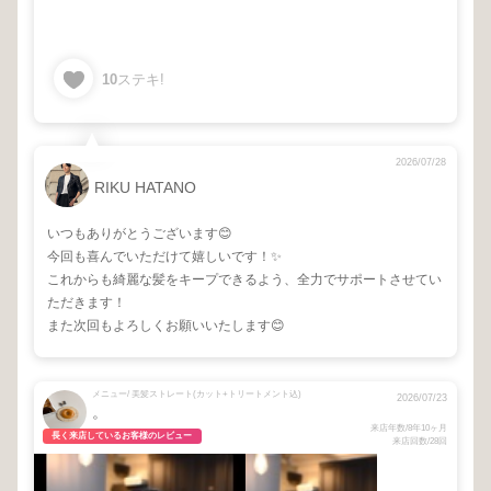
10
ステキ!
2026/07/28
RIKU HATANO
いつもありがとうございます😊
今回も喜んでいただけて嬉しいです！✨
これからも綺麗な髪をキープできるよう、全力でサポートさせてい
ただきます！
また次回もよろしくお願いいたします😊
メニュー/ 美髪ストレート(カット+トリートメント込)
2026/07/23
。
来店年数/8年10ヶ月
長く来店しているお客様のレビュー
来店回数/28回