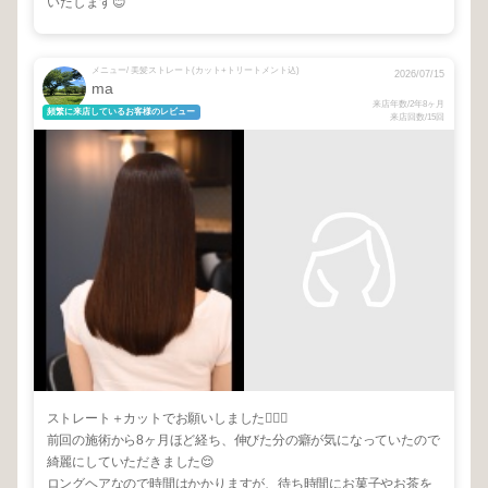
いたします😊
メニュー/ 美髪ストレート(カット+トリートメント込)
2026/07/15
ma
来店年数/2年8ヶ月
頻繁に来店しているお客様のレビュー
来店回数/15回
ストレート＋カットでお願いしました💇🏼‍♀️
前回の施術から8ヶ月ほど経ち、伸びた分の癖が気になっていたので
綺麗にしていただきました😌
ロングヘアなので時間はかかりますが、待ち時間にお菓子やお茶を