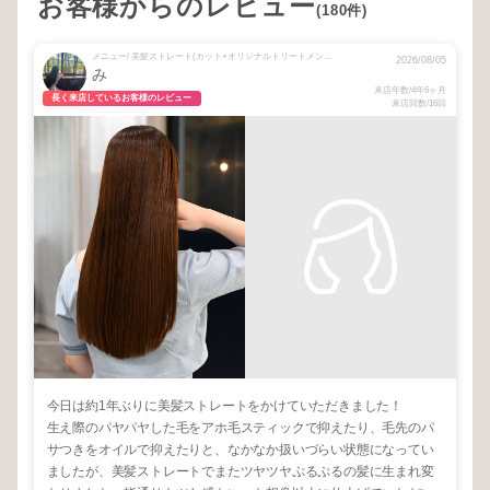
お客様からのレビュー
(180件)
メニュー/ 美髪ストレート(カット+オリジナルトリートメント込)
2026/08/05
み
来店年数/4年6ヶ月
長く来店しているお客様のレビュー
来店回数/16回
今日は約1年ぶりに美髪ストレートをかけていただきました！
生え際のパヤパヤした毛をアホ毛スティックで抑えたり、毛先のパ
サつきをオイルで抑えたりと、なかなか扱いづらい状態になってい
ましたが、美髪ストレートでまたツヤツヤぷるぷるの髪に生まれ変