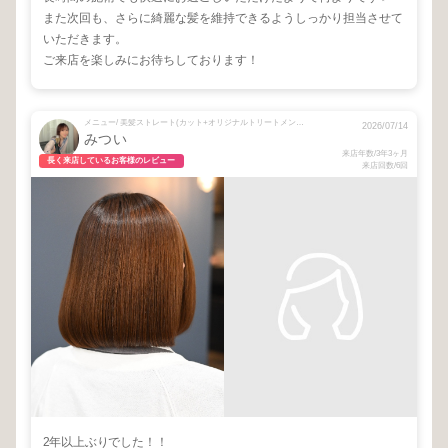
また次回も、さらに綺麗な髪を維持できるようしっかり担当させて
いただきます。
ご来店を楽しみにお待ちしております！
メニュー/ 美髪ストレート(カット+オリジナルトリートメント込)
2026/07/14
みつい
来店年数/3年3ヶ月
長く来店しているお客様のレビュー
来店回数/6回
2年以上ぶりでした！！