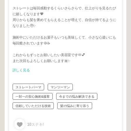
ストレートは毎回感動するくらいさらさらで、仕上がりを見るたび
に嬉しくなります💖
周りからも髪を褒めてもらえることが増えて、自信が持てるように
なりました🥹✨
施術中にいただけるお菓子もいつも美味しくて、小さな心遣いにも
毎回癒されています🍪☕️
これからもずっとお願いしたい美容室です🫶💕
また次回もよろしくお願いします🎀✨
詳しく見る
ストレートパーマ
マンツーマン
一対一の安心施術&接客
今までの悩み解決できる
信頼していただける技術
髪の悩みに寄り添う
10
ステキ!