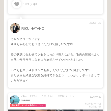
10
ステキ!
2026/07/21
RIKU HATANO
ありがとうございます！
今回も安心してお任せいただけて嬉しいです😊
髪の状態に合わせてクセをしっかり整えながら、毛先の質感もより
自然でサラサラになるよう施術させていただきました。
いつもお菓子やドリンクも楽しんでいただけて何よりです✨
また次回も綺麗な状態を維持できるよう、しっかりサポートさせて
いただきます！
メニュー/ 美髪カラー + リタッチカラー + 美髪ストレート(カット+トリートメント込)
2026/07/20
mami
来店年数/3年2ヶ月
長く来店しているお客様のレビュー
来店回数/10回