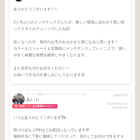
ありがとうございます！✨
3ヶ月ぶりのメンテナンスでしたが、新しい環境に合わせて思い切
ってスタイルチェンジでしたね😊
短くなった分、毎日のお手入れもかなり楽になると思います！
カラーもストレートも定期的にメンテナンスしていくことで、扱い
やすく綺麗な状態を維持しやすくなります。
また次回もぜひお任せください！
お会いできるのを楽しみにしております😊
メニュー/ 美髪ストレート(カット+トリートメント込)
2026/07/18
あいり
来店年数/3年0ヶ月
長く来店しているお客様のレビュー
来店回数/11回
いつもありがとうございます🥰✨
気づけばもう3年ほどお世話になっています🌸
毎回本当に丁寧に施術してくださって、安心してお任せできます☺️