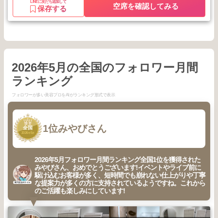
LINEに友だち追加して
空席を確認してみる
保存する
2026年5月の全国のフォロワー月間
ランキング
フォロワーが多い美容プロをAIがランキング形式で表示
1
1位
みやびさん
全国
2026
5
年
月
2026年5月フォロワー月間ランキング全国1位を獲得された
みやびさん、おめでとうございます!イベントやライブ前に
駆け込むお客様が多く、短時間でも崩れない仕上がりや丁寧
な提案力が多くの方に支持されているようですね。これから
のご活躍も楽しみにしています!