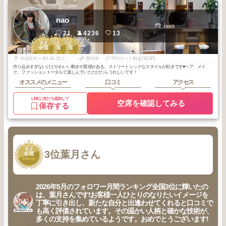
nao
clock
21
4236
13
2
3
3
2
新宿・高田馬
全国
全国
全国
場・代々木
2026
5
2026
7
2026
2
2026
3
年
月
年
月
年
月
年
月
渋谷区代々木1-41-12フィルパーク代々木3Ｆ
歴16年
平均カット料金7853円
作り込みすぎないけどかわいい動きや質感がある。ストリートシックなスタイルが好きです♥ヘア、メイ
ク、ファッショントータルで楽しんでいただけたらうれしいです！
オススメのメニュー
口コミ
アクセス
LINEに友だち追加して
空席を確認してみる
保存する
3
3位
葉月さん
全国
2026
5
年
月
2026年5月のフォロワー月間ランキング全国3位に輝いたの
は、葉月さんです!お客様一人ひとりのなりたいイメージを
丁寧に引き出し、新たな自分と出逢わせてくれると口コミで
も高く評価されています。その温かい人柄と確かな技術が、
多くの支持を集めているようです。おめでとうございます!