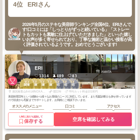
4位
ERIさん
2026年5月のステキな美容師ランキング全国4位、ERIさんで
す!口コミには「しっとりがずっと続いている」「ストレー
トもカットも素敵に仕上げていただきました」といった嬉し
いお声が多く寄せられており、丁寧な施術と温かい接客が高
く評価されているようです。おめでとうございます!
ERI
AMATA
1314
489
83
3
3
3
3
2
2
3
関東
関東
関東
関東
渋谷
渋谷
渋谷
2026
7
2026
6
2026
5
2026
4
2026
3
2026
2
2026
1
年
月
年
月
年
月
年
月
年
月
年
月
年
月
港区南青山6-4-14INOX AOYAMA 5F
歴22年
平均カット料金10190円
美容師歴22年という経験から様々なお客様のニーズに対応しています。また毛髪診断士も併せ持っています
ので頭皮から毛髪までサポートします。お気軽にご相談下さいませ。
オススメのメニュー
口コミ
アクセス
LINEに友だち追加して
空席を確認してみる
保存する