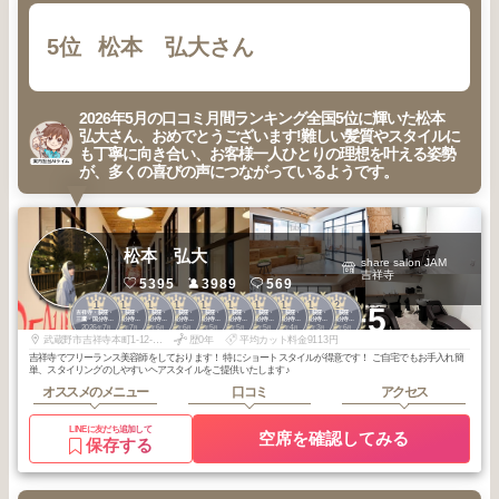
5位
松本 弘大さん
2026年5月の口コミ月間ランキング全国5位に輝いた松本
弘大さん、おめでとうございます!難しい髪質やスタイルに
も丁寧に向き合い、お客様一人ひとりの理想を叶える姿勢
が、多くの喜びの声につながっているようです。
松本 弘大
share salon JAM
吉祥寺
5395
3989
569
1
1
1
1
1
1
1
1
1
2
+5
吉祥寺・荻窪・
吉祥寺・荻窪・
吉祥寺・荻窪・
吉祥寺・荻窪・
吉祥寺・荻窪・
吉祥寺・荻窪・
吉祥寺・荻窪・
吉祥寺・荻窪・
吉祥寺・荻窪・
吉祥寺・荻窪・
三鷹・国分寺・
三鷹・国分寺・
三鷹・国分寺・
三鷹・国分寺・
三鷹・国分寺・
三鷹・国分寺・
三鷹・国分寺・
三鷹・国分寺・
三鷹・国分寺・
三鷹・国分寺・
2026
7
2026
7
2026
6
2026
6
2026
5
2026
5
2026
5
2026
4
2026
3
2026
6
久我山
久我山
久我山
久我山
久我山
久我山
久我山
久我山
久我山
久我山
年
月
年
月
年
月
年
月
年
月
年
月
年
月
年
月
年
月
年
月
武蔵野市吉祥寺本町1-12-13センチュリーホーム吉祥寺ビル2F
歴0年
平均カット料金9113円
吉祥寺でフリーランス美容師をしております！ 特にショートスタイルが得意です！ ご自宅でもお手入れ簡
単、スタイリングのしやすいヘアスタイルをご提供いたします♪
オススメのメニュー
口コミ
アクセス
LINEに友だち追加して
空席を確認してみる
保存する