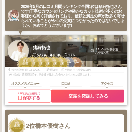
2026年5月の口コミ月間ランキング全国1位は猪狩拓也さん
です!丁寧なカウンセリングや確かなカット技術が多くのお
客様から高く評価されており、信頼と満足の声が数多く寄せ
られていることが今回の受賞につながったのではないでしょ
うか。おめでとうございます!
猪狩拓也
SALOWIN表参道
ANNEX店
5274
938
176
1
2
2
2
2
3
2
1
青山・表参道・
原宿・明治神宮
全国
全国
全国
全国
全国
全国
原宿
前
2026
5
2026
7
2026
6
2026
5
2026
4
2026
7
2026
4
2026
6
年
月
年
月
年
月
年
月
年
月
年
月
年
月
年
月
渋谷区神宮前4-14-20OJ表参道ビルB1F
歴15年
平均カット料金9315円
（AIで生成）美容師歴15年。表参道で貴方に似合うスタイルをご提案します。
オススメのメニュー
口コミ
アクセス
LINEに友だち追加して
空席を確認してみる
保存する
2
2位
橋本優樹さん
全国
2026
5
年
月