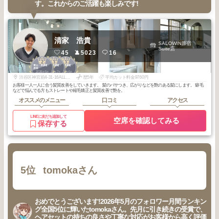
す。これからのご活躍も楽しみです!
清家 浩貴
SALOWIN原宿
Suite店
45
5023
16
2
3
3
青山・表参道・
青山・表参道・
青山・表参道・
原宿
原宿
原宿
2026
5
2026
7
2026
6
年
月
年
月
年
月
渋谷区神宮前4-31-16ALLEY原宿4階
歴5年
平均カット料金9760円
お客様一人一人に合う髪質改善をしていきます。 髪のパサつき、広がりなどを艶のある髪にします。 癖毛
などで悩んでる方もストレートや縮毛矯正と髪質改善で艶を。
オススメのメニュー
口コミ
アクセス
LINEに友だち追加して
空席を確認してみる
保存する
5位
tomokaさん
おめでとうございます!2026年5月のフォロワー月間ランキン
グ全国5位に輝いたtomokaさん。先月に引き続きの受賞で、
ヘアセットの持ちの良さや丁寧な対応がお客様から高く評価