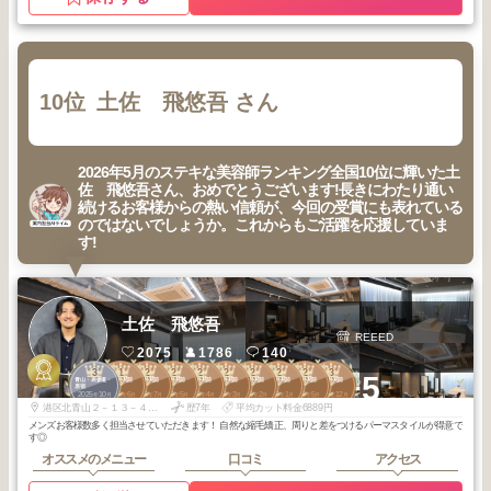
10位
土佐 飛悠吾 さん
2026年5月のステキな美容師ランキング全国10位に輝いた土
佐 飛悠吾さん、おめでとうございます!長きにわたり通い
続けるお客様からの熱い信頼が、今回の受賞にも表れている
のではないでしょうか。これからもご活躍を応援していま
す!
土佐 飛悠吾
REEED
2075
1786
140
3
1
2
2
2
2
2
2
2
3
+5
青山・表参道・
青山・外苑前
青山・外苑前
青山・外苑前
青山・外苑前
青山・外苑前
青山・外苑前
青山・外苑前
青山・外苑前
青山・外苑前
原宿
2025
10
2026
6
2026
7
2026
5
2026
4
2026
3
2026
2
2026
1
2025
5
2025
12
年
月
年
月
年
月
年
月
年
月
年
月
年
月
年
月
年
月
年
月
港区北青山２－１３－４青山ＭＹビル３F
歴7年
平均カット料金6889円
メンズお客様数多く担当させていただきます！ 自然な縮毛矯正、周りと差をつけるパーマスタイルが得意で
す◎
オススメのメニュー
口コミ
アクセス