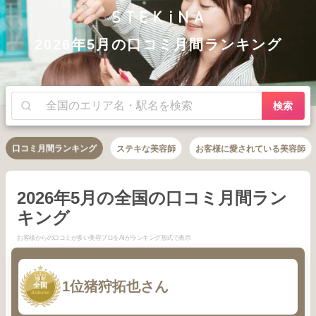
2026年5月の口コミ月間ランキング
検索
口コミ月間ランキング
ステキな美容師
お客様に愛されている美容師
2026年5月の全国の口コミ月間ラン
キング
お客様からの口コミが多い美容プロをAIがランキング形式で表示
1
1位
猪狩拓也さん
全国
2026
5
年
月