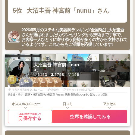
5位
大沼圭吾 神宮前「nunu」さん
2026年5月のステキな美容師ランキング全国5位に大沼圭吾
さんが選ばれました!カウンセリングから技術まで丁寧で、
お客様一人ひとりに寄り添う姿勢が多くの方から支持されて
いるようです。これからもご活躍を応援しています!
大沼圭吾 神宮前「nun
u」
nunu
6153
2798
196
3
3
3
3
3
青山・表参道・
原宿・明治神宮
原宿・明治神宮
原宿・明治神宮
青山・外苑前
原宿
前
前
前
2026
5
2026
6
2026
3
2025
11
2025
5
年
月
年
月
年
月
年
月
年
月
渋谷区神宮前6-24-4Wビルディング神宮前2FルームD
歴20年
平均カット料金16712円
表参道・渋谷・原宿・神宮前辺りの美容室『nunu』代表 美容師ミシュラン髪カリスマ受賞
オススメのメニュー
口コミ
アクセス
LINEに友だち追加して
空席を確認してみる
保存する