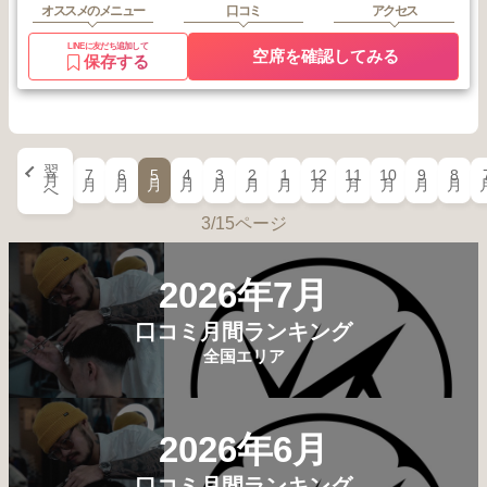
オススメのメニュー
口コミ
アクセス
LINEに友だち追加して
空席を確認してみる
保存する
翌
7
6
5
4
3
2
1
12
11
10
9
8
月
月
月
月
月
月
月
月
月
月
月
月
月
へ
3/15ページ
2026年7月
口コミ月間ランキング
全国エリア
2026年6月
口コミ月間ランキング