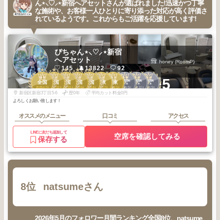
ん⋆⸜♡⸝‍⋆新宿へアセットさんが選ばれました!迅速かつ丁寧
な施術や、お客様一人ひとりに寄り添った対応が高く評価さ
れているようです。これからもご活躍を応援しています!
ぴちゃん⋆⸜♡⸝‍⋆新宿
へアセット
honey (RoomP)
145
13822
92
1
2
2
2
3
3
3
1
2
2
+5
新宿・高田馬
新宿・高田馬
新宿・高田馬
全国
全国
全国
全国
全国
関東
関東
場・代々木
場・代々木
場・代々木
2025
7
2025
12
2025
11
2025
6
2026
4
2026
7
2026
1
2025
8
2025
10
2025
9
年
月
年
月
年
月
年
月
年
月
年
月
年
月
年
月
年
月
年
月
新宿区新宿3丁目5-6
歴0年
平均カット料金0円
よろしくお願い致します！
オススメのメニュー
口コミ
アクセス
LINEに友だち追加して
空席を確認してみる
保存する
8位
natsumeさん
2026年5月のフォロワー月間ランキング全国8位、natsume