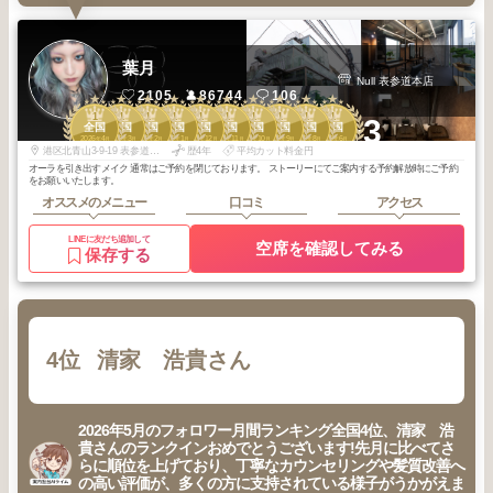
葉月
Null 表参道本店
2105
86744
106
1
1
1
1
1
1
1
1
1
1
+3
全国
全国
全国
全国
全国
全国
全国
全国
全国
全国
2026
4
2026
3
2026
2
2026
1
2025
12
2025
11
2025
10
2025
9
2025
8
2025
6
年
月
年
月
年
月
年
月
年
月
年
月
年
月
年
月
年
月
年
月
港区北青山3-9-19 表参道391annex 3F
歴4年
平均カット料金円
オーラを引き出すメイク 通常はご予約を閉じております。 ストーリーにてご案内する予約解放時にご予約
をお願いいたします。
オススメのメニュー
口コミ
アクセス
LINEに友だち追加して
空席を確認してみる
保存する
4位
清家 浩貴さん
2026年5月のフォロワー月間ランキング全国4位、清家 浩
貴さんのランクインおめでとうございます!先月に比べてさ
らに順位を上げており、丁寧なカウンセリングや髪質改善へ
の高い評価が、多くの方に支持されている様子がうかがえま