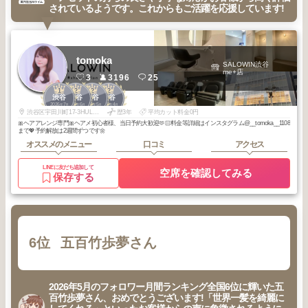
されているようです。これからもご活躍を応援しています!
tomoka
SALOWIN渋谷
me+店
3
3196
25
1
2
2
2
渋谷
渋谷
渋谷
渋谷
2026
7
2026
6
2026
5
2026
4
年
月
年
月
年
月
年
月
渋谷区宇田川町17-3HULIC&New UDAGWA2 4F
歴3年
平均カット料金0円
🎀ヘアアレンジ専門🎀ヘアメ初心者様、当日予約大歓迎🫶🏻料金等詳細はインスタグラム@__tomoka__1108
まで💖予約解放は2週間ずつです🌼
オススメのメニュー
口コミ
アクセス
LINEに友だち追加して
空席を確認してみる
保存する
6位
五百竹歩夢さん
2026年5月のフォロワー月間ランキング全国6位に輝いた五
百竹歩夢さん、おめでとうございます!「世界一髪を綺麗に