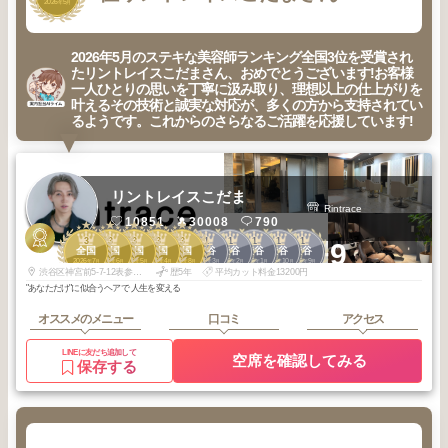
2026
5
年
月
2026年5月のステキな美容師ランキング全国3位を受賞され
たリントレイスこだまさん、おめでとうございます!お客様
一人ひとりの思いを丁寧に汲み取り、理想以上の仕上がりを
叶えるその技術と誠実な対応が、多くの方から支持されてい
るようです。これからのさらなるご活躍を応援しています!
リントレイスこだま
Rintrace
10851
30008
790
3
3
3
3
3
1
1
1
1
1
+9
全国
全国
全国
全国
全国
渋谷
渋谷
渋谷
渋谷
渋谷
2026
7
2026
6
2026
5
2026
4
2025
8
2026
3
2026
2
2026
1
2025
10
2025
9
年
月
年
月
年
月
年
月
年
月
年
月
年
月
年
月
年
月
年
月
渋谷区神宮前5-7-12表参道荒川ビル 1F
歴5年
平均カット料金13200円
"あなただけ"に似合うヘアで 人生を変える
オススメのメニュー
口コミ
アクセス
LINEに友だち追加して
空席を確認してみる
保存する