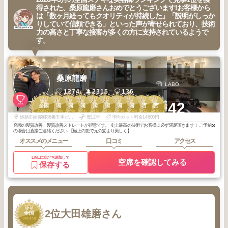
得された、桑原龍磨さんおめでとうございます!お客様から
は「数ヶ月経ってもクオリティが持続した」「説明がしっか
りしていて信頼できる」といった声が寄せられており、技術
力の高さと丁寧な接客が多くの方に支持されているようで
す。
桑原龍磨
LABO.
1274
2315
136
1
1
1
1
2
2
2
2
1
1
+42
全国
全国
全国
全国
全国
全国
全国
全国
関西
関西
2026
7
2026
6
2026
5
2026
4
2026
3
2026
2
2026
1
2025
12
2025
11
2025
10
年
月
年
月
年
月
年
月
年
月
年
月
年
月
年
月
年
月
年
月
姫路市紺屋町86番玉手ビル1階
歴12年
平均カット料金14600円
究極の髪質改善、髪質改善ストレートが得意です。 史上最高の技術でお客様に必ず満足頂きます！ ご予約✖️
の場合は直接ご連絡ください 【極上の艶で元の髪より美しく】
オススメのメニュー
口コミ
アクセス
LINEに友だち追加して
空席を確認してみる
保存する
2
2位
大田雄磨さん
全国
2026
5
年
月