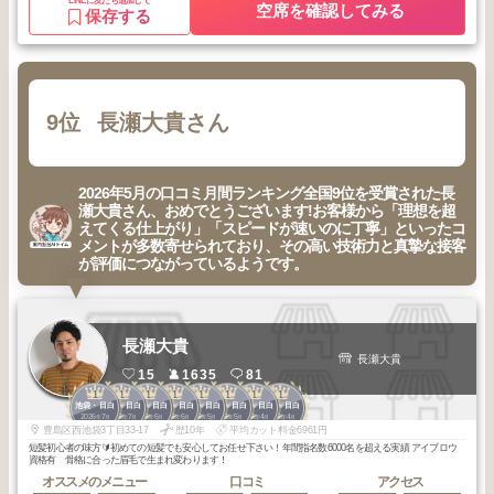
LINEに友だち追加して
空席を確認してみる
保存する
9位
長瀬大貴さん
2026年5月の口コミ月間ランキング全国9位を受賞された長
瀬大貴さん、おめでとうございます!お客様から「理想を超
えてくる仕上がり」「スピードが速いのに丁寧」といったコ
メントが多数寄せられており、その高い技術力と真摯な接客
が評価につながっているようです。
長瀬大貴
長瀬大貴
15
1635
81
1
1
1
1
1
1
1
1
池袋・目白
池袋・目白
池袋・目白
池袋・目白
池袋・目白
池袋・目白
池袋・目白
池袋・目白
2026
7
2026
7
2026
6
2026
6
2026
5
2026
5
2026
4
2026
4
年
月
年
月
年
月
年
月
年
月
年
月
年
月
年
月
豊島区西池袋3丁目33-17
歴10年
平均カット料金6961円
短髪初心者の味方🔰初めての短髪でも安心してお任せ下さい！年間指名数6000名を超える実績 アイブロウ
資格有 骨格に合った眉毛で生まれ変わります！
オススメのメニュー
口コミ
アクセス