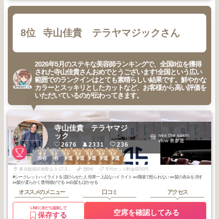
8位
寺山佳貴 テラヤマジックさん
2026年5月のステキな美容師ランキングで、全国8位を獲得
された寺山佳貴さんおめでとうございます!全国という広い
範囲でのランクインはとても素晴らしい結果です。鮮やかな
カラーとスッキリとしたカットなど、お客様から高い評価を
いただいているのが伝わってきます。
寺山佳貴 テラヤマジ
ック
nex the salon
vlow 表参道
2676
2331
236
3
3
3
3
3
3
3
渋谷
渋谷
表参道
表参道
表参道
表参道
表参道
2026
2
2025
12
2026
5
2025
10
2025
9
2025
8
2025
5
年
月
年
月
年
月
年
月
年
月
年
月
年
月
東京都港区南青山３-17-3ジュピター・アネックスビル2F
歴9年
平均カット料金8250円
#シークレットハイライトを流行らせた人 世界一上品なハイライト ✂️職場で怒られない ✂️髪の赤みを消す
✂️髪が柔らかく透明感がでる ✂️白髪もぼかせる
オススメのメニュー
口コミ
アクセス
LINEに友だち追加して
空席を確認してみる
保存する