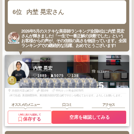
6位
内埜 晃宏さん
2026年5月のステキな美容師ランキング全国6位に内埜 晃宏
さんが輝きました!「一生で一番正解の決断でした」という
お客様からの声が、その信頼の高さを物語っています。全国
ランキングでの継続的な活躍、おめでとうございます!
内埜 晃宏
SLEEPY
1885
5075
138
1
1
1
2
2
2
2
2
2
2
+5
代官山・中目
代官山・中目
代官山・中目
代官山・中目
代官山・中目
代官山・中目
代官山・中目
代官山・中目
代官山・中目
代官山・中目
黒・自由が丘・
黒・自由が丘・
黒・自由が丘・
黒・自由が丘・
黒・自由が丘・
黒・自由が丘・
黒・自由が丘・
黒・自由が丘・
黒・自由が丘・
黒・自由が丘・
2026
7
2026
5
2026
4
2026
6
2026
3
2026
2
2025
12
2025
11
2025
10
2025
9
武蔵小杉・学大
武蔵小杉・学大
武蔵小杉・学大
武蔵小杉・学大
武蔵小杉・学大
武蔵小杉・学大
武蔵小杉・学大
武蔵小杉・学大
武蔵小杉・学大
武蔵小杉・学大
年
月
年
月
年
月
年
月
年
月
年
月
年
月
年
月
年
月
年
月
渋谷区代官山町3-7
歴16年
平均カット料金16079円
（AIで生成）美容師歴16年。東京都渋谷区代官山町でサロンを構えております。よろしくお願いします。
オススメのメニュー
口コミ
アクセス
LINEに友だち追加して
空席を確認してみる
保存する