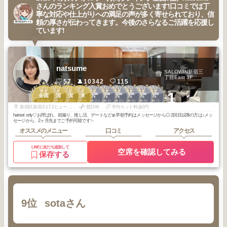
さんのランキング入賞おめでとうございます!口コミでは丁
寧な対応や仕上がりへの満足の声が多く寄せられており、信
頼の厚さが伝わってきます。今後のさらなるご活躍を応援し
ています!
natsume
SALOWIN新宿三
丁目East 3F
57
10342
115
2
3
3
3
2
3
3
3
3
3
+1
新宿・高田馬
新宿・高田馬
新宿・高田馬
新宿・高田馬
新宿・高田馬
新宿・高田馬
全国
全国
全国
関東
場・代々木
場・代々木
場・代々木
場・代々木
場・代々木
場・代々木
2026
3
2026
1
2025
12
2026
2
2025
11
2026
4
2025
10
2025
9
2025
8
2025
7
年
月
年
月
年
月
年
月
年
月
年
月
年
月
年
月
年
月
年
月
新宿区新宿3-17-2ヒューリック新宿三丁目ビル3F
歴10年
平均カット料金0円
hairset only♡お呼ばれ、前撮り、推し活、デートなど🎀早朝予約はメッセージから◎ 2回目以降の方は↓メッ
セージから、2ヶ月先までご予約可能です✨
オススメのメニュー
口コミ
アクセス
LINEに友だち追加して
空席を確認してみる
保存する
9位
sotaさん