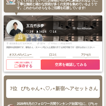
してくれる」といったお客様からの声に象徴されるように、
丁寧な施術と確かな技術が多くの支持を集めているようで
す。これからのさらなるご活躍を応援しています!
五百竹歩夢
Rex-AOYAMA-
29
3424
14
1
1
3
3
青山・表参道・
青山・表参道・
青山・表参道・
全国
原宿
原宿
原宿
2026
6
2026
7
2026
5
2026
4
年
月
年
月
年
月
年
月
港区南青山3丁目4-5KOKORO南青山ANNEX1〜2階
歴7年
平均カット料金3000円
美髪特化美容師です。癖強さん・ダメージ毛どんな髪質の方でも対応可能です！是非お任せください✨
オススメのメニュー
口コミ
アクセス
LINEに友だち追加して
空席を確認してみる
保存する
7位
ぴちゃん⋆⸜♡⸝‍⋆新宿へアセットさん
2026年5月のフォロワー月間ランキング全国7位に、ぴちゃ