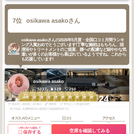
7位
osikawa asakoさん
osikawa asakoさんの2026年5月度・全国口コミ月間ランキ
ング入賞おめでとうございます!丁寧な施術はもちろん、頭
浸浴やトリートメントのご提案、腰への配慮など細やかな気
遣いが多くのお客様から喜ばれているようですね。これから
も応援しています!
osikawa asako
AVITA
5037
329
250
1
3
3
3
1
1
1
1
1
2
+24
全国
全国
全国
全国
関西
関西
関西
関西
関西
関西
2026
3
2026
2
2025
12
2025
11
2026
7
2026
5
2026
3
2026
2
2025
12
2026
7
年
月
年
月
年
月
年
月
年
月
年
月
年
月
年
月
年
月
年
月
明石市二見町西二見749-2
歴20年
平均カット料金5229円
（AIで生成）兵庫県明石市の美容室で美容師歴20年です。
オススメのメニュー
口コミ
アクセス
LINEに友だち追加して
空席を確認してみる
保存する