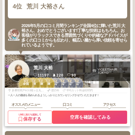
4位
荒川 大裕さん
2026年5月の口コミ月間ランキング全国4位に輝いた荒川 大
裕さん、おめでとうございます!丁寧な技術はもちろん、お
客様がリラックスできる雰囲気づくりや的確なアドバイスが
多くの口コミからも伝わり、幅広い層から厚い信頼を寄せら
れているようです。
荒川 大裕
VIOLET HAIR
TOKYO
11197
220
90
1
3
3
3
2
2
2
2
八王子・立川・
八王子・立川・
八王子・立川・
八王子・立川・
全国
関東
関東
関東
国立・多摩・日
国立・多摩・日
国立・多摩・日
国立・多摩・日
2026
7
2026
5
2026
5
2026
4
2026
7
2026
6
2026
6
2026
4
野・福生・秋川
野・福生・秋川
野・福生・秋川
野・福生・秋川
年
月
年
月
年
月
年
月
年
月
年
月
年
月
年
月
多摩市関戸4-3-3桜ヶ丘丸八ビル201 北側
歴15年
平均カット料金8265円
一人一人の価値を高められるようしっかりとカウンセリングさせていただきます！
オススメのメニュー
口コミ
アクセス
LINEに友だち追加して
空席を確認してみる
保存する