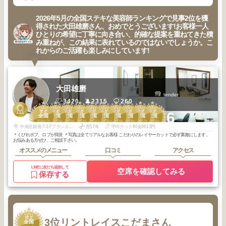
2026年5月の全国ステキな美容師ランキングで見事2位を獲
得された大田雄磨さん、おめでとうございます!お客様一人
ひとりの希望に丁寧に向き合い、的確な提案を重ねてきた積
み重ねが、この結果に表れているのではないでしょうか。こ
れからのご活躍も楽しみにしています!
大田雄磨
tender
3420
2315
260
2
2
2
2
2
2
2
2
2
2
+6
全国
全国
全国
全国
全国
全国
全国
全国
全国
全国
2026
7
2026
6
2026
5
2026
4
2025
11
2025
10
2025
9
2025
8
2025
7
2025
6
年
月
年
月
年
月
年
月
年
月
年
月
年
月
年
月
年
月
年
月
中央区銀座7-3-7ブランエスパ銀座11階 H区画
歴17年
平均カット料金9613円
＊くびれボブ、ロブが得意 ＊写真は全てリアルなお客様 こだわりのレイヤーカットで必ず素敵にします。
お悩みある方ぜひ、ご相談下さい。
オススメのメニュー
口コミ
アクセス
LINEに友だち追加して
空席を確認してみる
保存する
3
3位
リントレイスこだまさん
全国