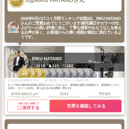
3位
RIKU HATANOさん
2026
5
年
月
2026年5月の口コミ月間ランキング全国3位、RIKU HATANO
さんのご受賞おめでとうございます!縮毛矯正やカラーの仕
上がりへの高い評価に加え、丁寧な接客やおもてなしを称え
るお声が多く、お客様からの厚い信頼が順位に表れているよ
うです。
RIKU HATANO
Real me
1915
315
182
3
3
2
1
1
1
1
1
2
2
+1
代官山・中目
恵比寿・広尾・
代官山・中目
恵比寿・広尾・
恵比寿・広尾・
恵比寿・広尾・
恵比寿・広尾・
全国
全国
関東
黒・自由が丘・
六本木・麻布・
黒・自由が丘・
六本木・麻布・
六本木・麻布・
六本木・麻布・
六本木・麻布・
2026
6
2026
5
2026
3
2026
7
2026
5
2026
4
2026
4
2026
2
2026
7
2026
6
武蔵小杉・学大
赤坂
武蔵小杉・学大
赤坂
赤坂
赤坂
赤坂
年
月
年
月
年
月
年
月
年
月
年
月
年
月
年
月
年
月
年
月
渋谷区恵比寿西2-2-5GOビル3F
歴15年
平均カット料金6272円
ネット予約の最終受付時間は18:30までとなっております。 最先端の薬剤と美髪設計で、縮毛矯正とカラー
を両立。 ダメージを抑え、通うほど品のある艶髪へ導きます。
オススメのメニュー
口コミ
アクセス
LINEに友だち追加して
空席を確認してみる
保存する