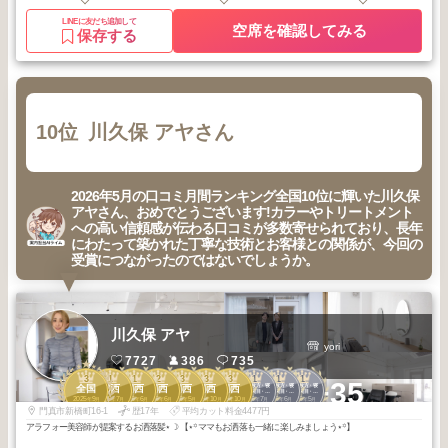
LINEに友だち追加して
空席を確認してみる
保存する
10位
川久保 アヤさん
2026年5月の口コミ月間ランキング全国10位に輝いた川久保
アヤさん、おめでとうございます!カラーやトリートメント
への高い信頼感が伝わる口コミが多数寄せられており、長年
にわたって築かれた丁寧な技術とお客様との関係が、今回の
受賞につながったのではないでしょうか。
川久保 アヤ
yori
7727
386
735
3
1
1
2
3
3
3
1
1
1
+35
門真・枚方・寝
門真・枚方・寝
門真・枚方・寝
全国
関西
関西
関西
関西
関西
関西
屋川・関目・守
屋川・関目・守
屋川・関目・守
2025
9
2025
7
2025
6
2026
6
2026
5
2025
10
2025
10
2026
7
2026
6
2026
5
口・蒲生・鶴見
口・蒲生・鶴見
口・蒲生・鶴見
年
月
年
月
年
月
年
月
年
月
年
月
年
月
年
月
年
月
年
月
門真市新橋町16-1
歴17年
平均カット料金4477円
アラフォー美容師が提案するお洒落髪⋆☽ 【⋆꙳ママもお洒落も一緒に楽しみましょう⋆꙳】