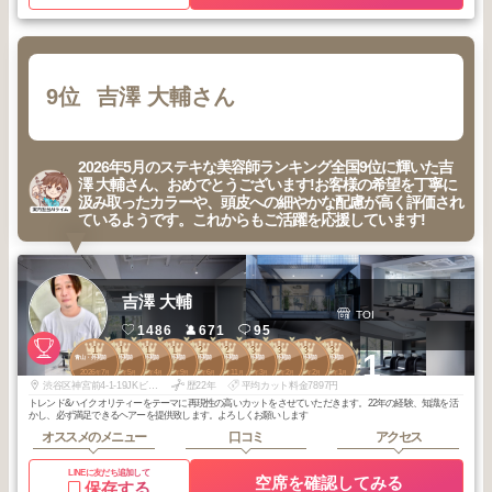
9位
吉澤 大輔さん
2026年5月のステキな美容師ランキング全国9位に輝いた吉
澤 大輔さん、おめでとうございます!お客様の希望を丁寧に
汲み取ったカラーや、頭皮への細やかな配慮が高く評価され
ているようです。これからもご活躍を応援しています!
吉澤 大輔
TOI
1486
671
95
1
1
1
1
2
2
3
3
3
3
+1
青山・外苑前
青山・外苑前
青山・外苑前
青山・外苑前
青山・外苑前
青山・外苑前
青山・外苑前
青山・外苑前
青山・外苑前
青山・外苑前
2026
7
2026
5
2026
4
2025
9
2026
6
2025
11
2026
3
2026
2
2026
2
2026
1
年
月
年
月
年
月
年
月
年
月
年
月
年
月
年
月
年
月
年
月
渋谷区神宮前4-1-19JKビル101
歴22年
平均カット料金7897円
トレンド&ハイクオリティーをテーマに再現性の高いカットをさせていただきます。22年の経験、知識を活
かし、必ず満足できるヘアーを提供致します。よろしくお願いします
オススメのメニュー
口コミ
アクセス
LINEに友だち追加して
空席を確認してみる
保存する