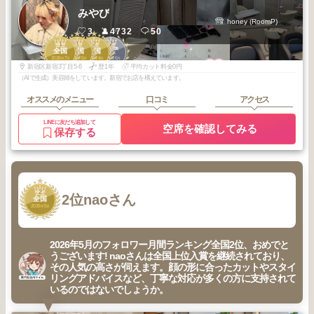
みやび
honey (RoomP)
3
4732
50
1
1
2
2
新宿・高田馬
全国
全国
全国
場・代々木
2026
7
2026
5
2026
4
2026
6
年
月
年
月
年
月
年
月
新宿区新宿3丁目5-6
歴1年
平均カット料金0円
（AIで生成）美容師をしています。新宿でお店を構えています。
オススメのメニュー
口コミ
アクセス
LINEに友だち追加して
空席を確認してみる
保存する
2
2位
naoさん
全国
2026
5
年
月
2026年5月のフォロワー月間ランキング全国2位、おめでと
うございます! naoさんは全国上位入賞を継続されており、
その人気の高さが伺えます。顔の形に合ったカットやスタイ
リングアドバイスなど、丁寧な対応が多くの方に支持されて
いるのではないでしょうか。