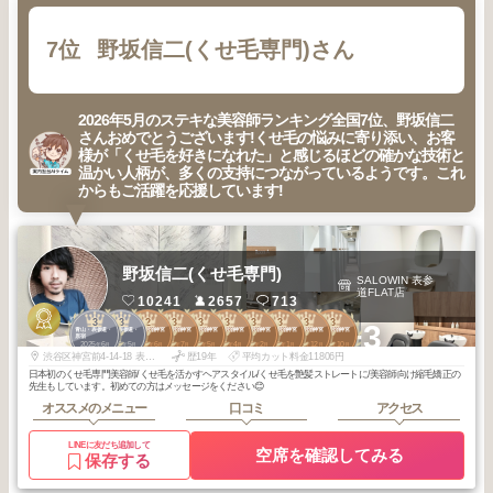
7位
野坂信二(くせ毛専門)さん
2026年5月のステキな美容師ランキング全国7位、野坂信二
さんおめでとうございます!くせ毛の悩みに寄り添い、お客
様が「くせ毛を好きになれた」と感じるほどの確かな技術と
温かい人柄が、多くの支持につながっているようです。これ
からもご活躍を応援しています!
野坂信二(くせ毛専門)
SALOWIN 表参
道FLAT店
10241
2657
713
3
3
2
3
3
3
3
3
3
3
+3
青山・表参道・
青山・表参道・
原宿・明治神宮
原宿・明治神宮
原宿・明治神宮
原宿・明治神宮
原宿・明治神宮
原宿・明治神宮
原宿・明治神宮
原宿・明治神宮
原宿
原宿
前
前
前
前
前
前
前
前
2025
6
2025
5
2026
6
2026
7
2026
5
2026
4
2026
2
2026
1
2025
12
2025
10
年
月
年
月
年
月
年
月
年
月
年
月
年
月
年
月
年
月
年
月
渋谷区神宮前4-14-18 表参道J-FLAT1階
歴19年
平均カット料金11806円
日本初のくせ毛専門美容師/くせ毛を活かすヘアスタイル/くせ毛を艶髪ストレートに/美容師向け縮毛矯正の
先生もしています。初めての方はメッセージをください😊
オススメのメニュー
口コミ
アクセス
LINEに友だち追加して
空席を確認してみる
保存する