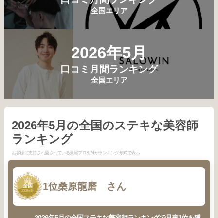
全国エリア
2026年5月
口コミ月間ランキング
全国エリア
2026年5月の全国のステキな美容師
ランキング
お客様に支持され愛されている美容プロをAIがランキング形式で表示
1
1位
桑原龍磨 さん
全国
2026
5
年
月
2026年5月の全国ステキな美容師ランキングで見事1位を獲