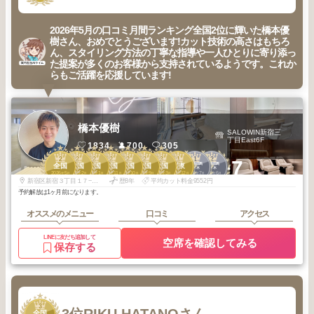
2026年5月の口コミ月間ランキング全国2位に輝いた橋本優
樹さん、おめでとうございます!カット技術の高さはもちろ
ん、スタイリング方法の丁寧な指導や一人ひとりに寄り添っ
た提案が多くのお客様から支持されているようです。これか
らもご活躍を応援しています!
橋本優樹
SALOWIN新宿三
丁目East6F
1834
700
305
2
2
2
2
2
2
3
1
1
2
+7
新宿・高田馬
新宿・高田馬
全国
全国
全国
全国
全国
全国
全国
関東
場・代々木
場・代々木
2026
5
2026
2
2026
1
2025
11
2025
10
2025
9
2026
3
2025
12
2026
7
2026
6
年
月
年
月
年
月
年
月
年
月
年
月
年
月
年
月
年
月
年
月
新宿区新宿３丁目１７−２ ヒューリック新宿三丁目ビル6階
歴8年
平均カット料金9552円
予約解放は1ヶ月前になります。
オススメのメニュー
口コミ
アクセス
LINEに友だち追加して
空席を確認してみる
保存する
3
全国