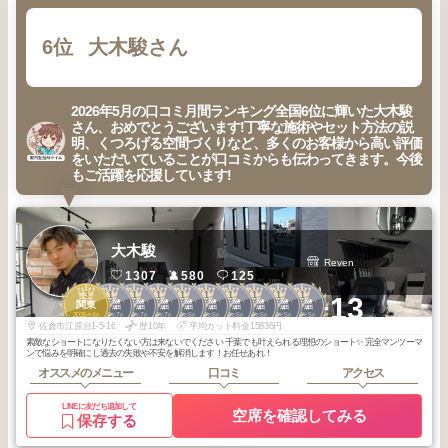
6位
大木駿さん
2026年5月の口コミ月間ランキング全国6位に輝いた大木駿
さん、おめでとうございます!丁寧な施術やセット方法の説
明、くつろげる空間づくりなど、多くのお客様から高い評価
をいただいていることが口コミからも伝わってきます。今後
もご活躍を応援しています!
大木駿
Reven
1307
580
125
3
1
1
1
1
1
1
1
1
1
+13
八千代・佐倉・
八千代・佐倉・
八千代・佐倉・
八千代・佐倉・
八千代・佐倉・
八千代・佐倉・
八千代・佐倉・
八千代・佐倉・
八千代・佐倉・
関東
鎌ヶ谷・成田
鎌ヶ谷・成田
鎌ヶ谷・成田
鎌ヶ谷・成田
鎌ヶ谷・成田
鎌ヶ谷・成田
鎌ヶ谷・成田
鎌ヶ谷・成田
鎌ヶ谷・成田
2026
4
2026
7
2026
7
2026
7
2026
6
2026
6
2026
6
2026
6
2026
5
2026
5
年
月
年
月
年
月
年
月
年
月
年
月
年
月
年
月
年
月
年
月
佐倉市江原台1-5-16
歴10年
平均カット料金15836円
素敵なショートになりたくない方は来ないでください 千葉でも叶えられる理想のショート✨ 完全マンツーマ
ンで悩みを明確にし過去の失敗や不安を解消します！お任せあれ！
オススメのメニュー
口コミ
アクセス
LINEに友だち追加して
空席を確認してみる
保存する