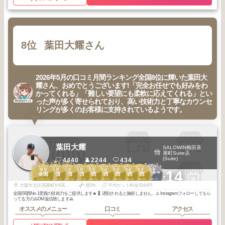
8位
葉田大耀さん
2026年5月の口コミ月間ランキング全国8位に輝いた葉田大
耀さん、おめでとうございます!「完全お任せでも好みをわ
かってくれる」「難しい要望にも柔軟に応えてくれる」とい
った声が多く寄せられており、高い技術力と丁寧なカウンセ
リングが多くのお客様に支持されているようです。
葉田大耀
SALOWIN梅田茶
屋町Suite店
(Suite)
4440
2244
434
1
1
2
1
1
2
2
2
3
1
+14
梅田・京橋・福
全国
全国
全国
関西
関西
関西
関西
関西
関西
島・本町
2026
2
2026
1
2026
3
2026
1
2025
5
2026
5
2026
4
2026
2
2026
6
2026
7
年
月
年
月
年
月
年
月
年
月
年
月
年
月
年
月
年
月
年
月
大阪市北区茶屋町6-6茶屋町TATSUMIビル5階
歴3年
平均カット料金5344円
全国/関西No.1受賞の技術力をご提供します🔥💈 遅刻されると施術しません。⚠️ Instagramフォローしてもら
ってる方のみDM返信致します🙇
オススメのメニュー
口コミ
アクセス